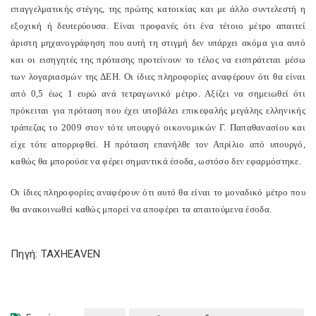
επαγγελματικής στέγης, της πρώτης κατοικίας και με άλλο συντελεστή η
εξοχική ή δευτερύουσα. Είναι προφανές ότι ένα τέτοιο μέτρο απαιτεί
άριστη μηχανογράφηση που αυτή τη στιγμή δεν υπάρχει ακόμα για αυτό
και οι εισηγητές της πρότασης προτείνουν το τέλος να εισπράτεται μέσω
των λογαριασμών της ΔΕΗ. Οι ίδιες πληροφορίες αναφέρουν ότι θα είναι
από 0,5 έως 1 ευρώ ανά τετραγωνικό μέτρο. Αξίζει να σημειωθεί ότι
πρόκειται για πρόταση που έχει υποβάλει επικεφαλής μεγάλης ελληνικής
τράπεζας το 2009 στον τότε υπουργό οικονομικών Γ. Παπαθανασίου και
είχε τότε απορριφθεί. Η πρόταση επανήλθε τον Απρίλιο από υπουργό,
καθώς θα μπορούσε να φέρει σημαντικά έσοδα, ωστόσο δεν εφαρμόστηκε.
Οι ίδιες πληροφορίες αναφέρουν ότι αυτό θα είναι το μοναδικό μέτρο που
θα ανακοινωθεί καθώς μπορεί να αποφέρει τα απαιτούμενα έσοδα.
Πηγή: TAXHEAVEN