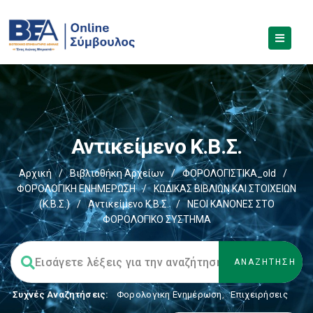
Αντικείμενο Κ.Β.Σ.
Αρχική
/
Βιβλιοθήκη Αρχείων
/
ΦΟΡΟΛΟΓΙΣΤΙΚΑ_old
/
ΦΟΡΟΛΟΓΙΚΗ ΕΝΗΜΕΡΩΣΗ
/
ΚΩΔΙΚΑΣ ΒΙΒΛΙΩΝ ΚΑΙ ΣΤΟΙΧΕΙΩΝ
(Κ.Β.Σ.)
/
Αντικείμενο Κ.Β.Σ.
/
ΝΕΟΙ ΚΑΝΟΝΕΣ ΣΤΟ
ΦΟΡΟΛΟΓΙΚΟ ΣΥΣΤΗΜΑ
Συχνές Αναζητήσεις:
Φορολογικη Ενημέρωση
,
Επιχειρήσεις