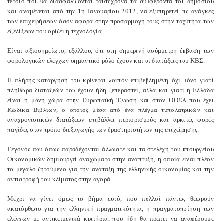
τέτοιο που θα διασφαλίζονται ταυτόχρονα τα συμφέροντα του δημοσίου
και αναμένεται από την 1η Ιανουαρίου 2012, να εξυπηρετεί τις ανάγκες
των επιχειρήσεων όσον αφορά στην προσαρμογή τους στην ταχύτητα των
εξελίξεων που ορίζει η τεχνολογία.
Είναι αξιοσημείωτο, εξάλλου, ότι στη σημερινή ασύμμετρη έκβαση των
φορολογικών ελέγχων σημαντικό ρόλο έχουν και οι διατάξεις του ΚΒΣ.
Η πλήρης κατάργησή του κρίνεται λοιπόν επιβεβλημένη όχι μόνο γιατί
πληθώρα διατάξεών του έχουν ήδη ξεπεραστεί, αλλά και γιατί η Ελλάδα
είναι η μόνη χώρα στην Ευρωπαϊκή Ένωση και στον ΟΟΣΑ που έχει
Κώδικα Βιβλίων, ο οποίος μέσα από ένα πλέγμα τυπολατρικών και
αναχρονιστικών διατάξεων επιβάλλει περιορισμούς και αρκετές φορές
παγίδες στον τρόπο διεξαγωγής των δραστηριοτήτων της επιχείρησης.
Γεγονός που όπως παραδέχονται άλλωστε και τα στελέχη του υπουργείου
Οικονομικών δημιουργεί αναχώματα στην ανάπτυξη, η οποία είναι πλέον
το μεγάλο ζητούμενο για την ανάταξη της ελληνικής οικονομίας και την
αντιστροφή του κλίματος στην αγορά.
Μέχρι να γίνει όμως το βήμα αυτό, που πολλοί πάντως θεωρούν
ακατόρθωτο για την ελληνική πραγματικότητα, η πραγματοποίηση των
ελέγχων με αντικειμενικά κριτήρια, που ήδη θα πρέπει να αναφέρουμε