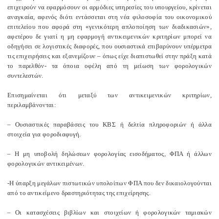
επιχειρούν να εφαρμόσουν οι αρμόδιες υπηρεσίες του υπουργείου, κρίνεται
αναγκαία, αφενός διότι εντάσσεται στη νέα φιλοσοφία του οικονομικού
επιτελείου που αφορά στη «γενικότερη απλοποίηση των διαδικασιών»,
αφετέρου δε γιατί η μη εφαρμογή αντικειμενικών κριτηρίων μπορεί να
οδηγήσει σε λογιστικές διαφορές, που ουσιαστικά επιβαρύνουν υπέρμετρα
τις επιχειρήσεις και εξανεμίζουν – όπως είχε διαπιστωθεί στην πράξη κατά
το παρελθόν- τα όποια οφέλη από τη μείωση των φορολογικών
συντελεστών.
Επισημαίνεται ότι μεταξύ των αντικειμενικών κριτηρίων,
περιλαμβάνονται:
– Ουσιαστικές παραβάσεις του ΚΒΣ ή δελτία πληροφοριών ή άλλα
στοιχεία για φοροδιαφυγή.
– Η μη υποβολή δηλώσεων φορολογίας εισοδήματος, ΦΠΑ ή άλλων
φορολογικών αντικειμένων.
-Η ύπαρξη μεγάλων πιστωτικών υπολοίπων ΦΠΑ που δεν δικαιολογούνται
από το αντικείμενο δραστηριότητας της επιχείρησης.
– Οι κατασχέσεις βιβλίων και στοιχείων ή φορολογικών ταμιακών