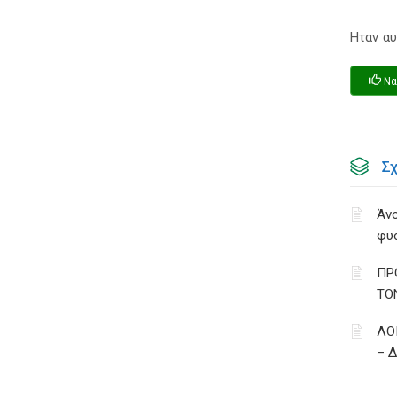
Ηταν αυ
Να
Σ
Άνο
φυ
ΠΡ
ΤΟ
ΛΟ
– 