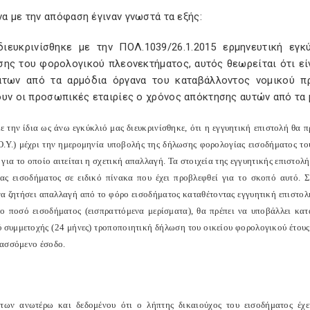
α με την απόφαση έγιναν γνωστά τα εξής:
ιευκρινίσθηκε με την ΠΟΛ.1039/26.1.2015 ερμηνευτική εγ
σης του φορολογικού πλεονεκτήματος, αυτός θεωρείται ότι ε
άτων από τα αρμόδια όργανα του καταβάλλοντος νομικού π
ουν οι προσωπικές εταιρίες ο χρόνος απόκτησης αυτών από τα 
με την ίδια ως άνω εγκύκλιό μας διευκρινίσθηκε, ότι η εγγυητική επιστολή θα
Ο.Υ.) μέχρι την ημερομηνία υποβολής της δήλωσης φορολογίας εισοδήματος το
για το οποίο αιτείται η σχετική απαλλαγή. Τα στοιχεία της εγγυητικής επιστολ
ας εισοδήματος σε ειδικό πίνακα που έχει προβλεφθεί για το σκοπό αυτό. 
 να ζητήσει απαλλαγή από το φόρο εισοδήματος καταθέτοντας εγγυητική επιστολ
χο ποσό εισοδήματος (εισπραττόμενα μερίσματα), θα πρέπει να υποβάλλει κ
 συμμετοχής (24 μήνες) τροποποιητική δήλωση του οικείου φορολογικού έτους
ασσόμενο έσοδο.
των ανωτέρω και δεδομένου ότι ο λήπτης δικαιούχος του εισοδήματος έχε