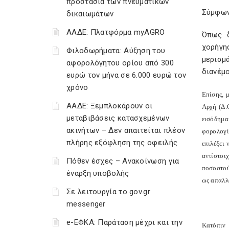
προστασία των πνευματικών
Σύμφων
δικαιωμάτων
ΑΑΔΕ: Πλατφόρμα myAGRO
Όπως δ
χορήγη
Φιλοδωρήματα: Αύξηση του
μερισμ
αφορολόγητου ορίου από 300
διανέμ
ευρώ τον μήνα σε 6.000 ευρώ τον
χρόνο
Επίσης, 
ΑΑΔΕ: Ξεμπλοκάρουν οι
Αρχή (Δ.
μεταβιβάσεις κατασχεμένων
εισόδημα 
ακινήτων – Δεν απαιτείται πλέον
φορολογί
πλήρης εξόφληση της οφειλής
επιλέξει
αντίστοι
Πόθεν έσχες – Ανακοίνωση για
ποσοστού
έναρξη υποβολής
ως απαλλ
Σε λειτουργία το gov.gr
messenger
e-ΕΦΚΑ: Παράταση μέχρι και την
Κατόπιν 