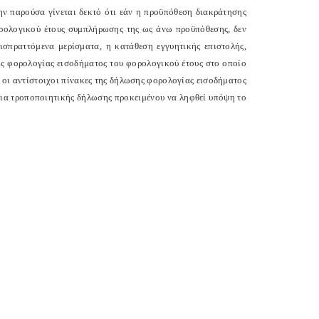
ν παρούσα γίνεται δεκτό ότι εάν η προϋπόθεση διακράτησης
ρολογικού έτους συμπλήρωσης της ως άνω προϋπόθεσης, δεν
ισπραττόμενα μερίσματα, η κατάθεση εγγυητικής επιστολής,
ης φορολογίας εισοδήματος του φορολογικού έτους στο οποίο
οι αντίστοιχοι πίνακες της δήλωσης φορολογίας εισοδήματος
χεια τροποποιητικής δήλωσης προκειμένου να ληφθεί υπόψη το