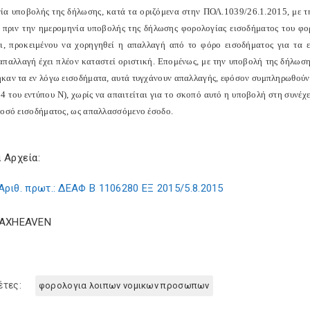
ία υποβολής της δήλωσης, κατά τα οριζόμενα στην ΠΟΛ.1039/26.1.2015, με τη
 πριν την ημερομηνία υποβολής της δήλωσης φορολογίας εισοδήματος του φο
αι, προκειμένου να χορηγηθεί η απαλλαγή από το φόρο εισοδήματος για τα ε
απαλλαγή έχει πλέον καταστεί οριστική. Επομένως, με την υποβολή της δήλωσ
καν τα εν λόγω εισοδήματα, αυτά τυγχάνουν απαλλαγής, εφόσον συμπληρωθούν 
 4 του εντύπου Ν), χωρίς να απαιτείται για το σκοπό αυτό η υποβολή στη συνέ
ποσό εισοδήματος, ως απαλλασσόμενο έσοδο.
 Αρχεία:
Αριθ. πρωτ.: ΔΕΑΦ Β 1106280 ΕΞ 2015/5.8.2015
TAXHEAVEN
έτες:
φορολογια λοιπων νομικων προσωπων