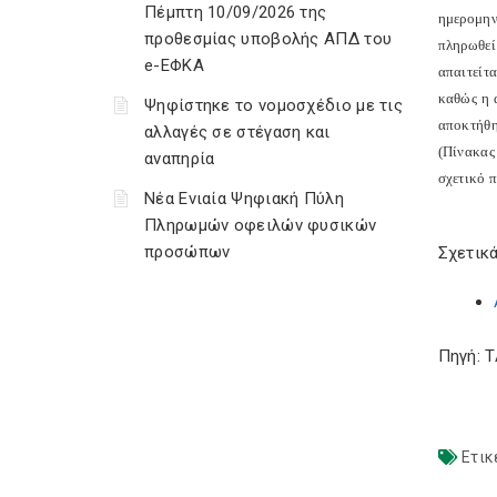
Πέμπτη 10/09/2026 της
ημερομην
προθεσμίας υποβολής ΑΠΔ του
πληρωθεί
e-ΕΦΚΑ
απαιτείτ
καθώς η 
Ψηφίστηκε το νομοσχέδιο με τις
αποκτήθη
αλλαγές σε στέγαση και
(Πίνακας
αναπηρία
σχετικό 
Νέα Ενιαία Ψηφιακή Πύλη
Πληρωμών οφειλών φυσικών
προσώπων
Σχετικά
Πηγή: 
Ετικ