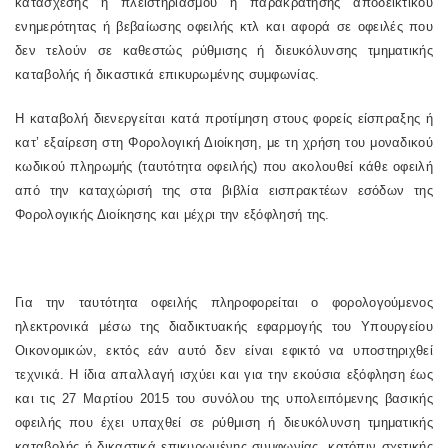
κατάσχεσης ή πλειστηριασμού ή παρακράτησης αποδεικτικού
ενημερότητας ή βεβαίωσης οφειλής κτλ και αφορά σε οφειλές που
δεν τελούν σε καθεστώς ρύθμισης ή διευκόλυνσης τμηματικής
καταβολής ή δικαστικά επικυρωμένης συμφωνίας.
Η καταβολή διενεργείται κατά προτίμηση στους φορείς είσπραξης ή
κατ’ εξαίρεση στη Φορολογική Διοίκηση, με τη χρήση του μοναδικού
κωδικού πληρωμής (ταυτότητα οφειλής) που ακολουθεί κάθε οφειλή
από την καταχώρισή της στα βιβλία εισπρακτέων εσόδων της
Φορολογικής Διοίκησης και μέχρι την εξόφλησή της.
Για την ταυτότητα οφειλής πληροφορείται ο φορολογούμενος
ηλεκτρονικά μέσω της διαδικτυακής εφαρμογής του Υπουργείου
Οικονομικών, εκτός εάν αυτό δεν είναι εφικτό να υποστηριχθεί
τεχνικά. Η ίδια απαλλαγή ισχύει και για την εκούσια εξόφληση έως
και τις 27 Μαρτίου 2015 του συνόλου της υπολειπόμενης βασικής
οφειλής που έχει υπαχθεί σε ρύθμιση ή διευκόλυνση τμηματικής
καταβολής ή δικαστικά επικυρωμένης συμφωνίας, κατόπιν σχετικής