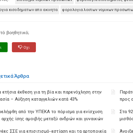
για εισοδηματων απο ακινητα
φορολογια λοιπων νομικων προσωπ
τό βοηθητικό;
ι
Οχι
χετικά Άρθρα
 ετήσια έκθεση για τη βία και παρενόχληση στην
Παράτ
ασία – Αύξηση καταγγελιών κατά 43%
προς 
ρελήφθη από την ΥΠΕΚΑ το πόρισμα για ενίσχυση
Στα 9
 αρχής ίσης αμοιβής μεταξύ ανδρών και γυναικών
μισθό
νέες ΣΣΕ για επισιτισμό-εστίαση και τα αρτοποιεία
Άνοιξ