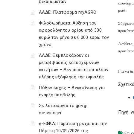
δικαιωμάτων
εισοδήμα
μετά.
ΑΑΔΕ: Πλατφόρμα myAGRO
Φιλοδωρήματα: Αύξηση του
Σύμφωνα 
αφορολόγητου ορίου από 300
προκύπτε
ευρώ τον μήνα σε 6.000 ευρώ τον
Αντίθετα
χρόνο
προκύπτε
ΑΑΔΕ: Ξεμπλοκάρουν οι
μεταβιβάσεις κατασχεμένων
ακινήτων – Δεν απαιτείται πλέον
Για να δε
πλήρης εξόφληση της οφειλής
Σχετικά
Πόθεν έσχες – Ανακοίνωση για
έναρξη υποβολής
Σε λειτουργία το gov.gr
Πηγή: w
messenger
e-ΕΦΚΑ: Παράταση μέχρι και την
Πέμπτη 10/09/2026 της
Ετικ