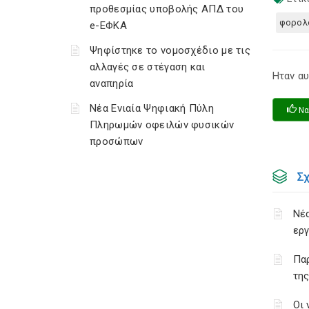
προθεσμίας υποβολής ΑΠΔ του
φορολο
e-ΕΦΚΑ
Ψηφίστηκε το νομοσχέδιο με τις
αλλαγές σε στέγαση και
Ηταν αυ
αναπηρία
Νέα Ενιαία Ψηφιακή Πύλη
Να
Πληρωμών οφειλών φυσικών
προσώπων
Σ
Νέα
εργ
Πα
της
Οι 