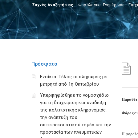
Συχνές Αναζητήσεις:
Φορολογικη Ενημέρωση
,
Επιχ
Πρόσφατα
Ενοίκια: Τέλος οι πληρωμές με
μετρητά από 1η Οκτωβρίου
Υπερψηφίσθηκε το νομοσχέδιο
Παραθέτο
για τη διαχείριση και ανάδειξη
της πολιτιστικής κληρονομιάς,
Φόρος ε
την ανάπτυξη του
οπτικοακουστικού τομέα και την
προστασία των πνευματικών
Η φορολο