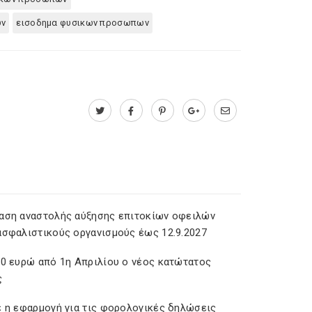
ων
εισοδημα φυσικων προσωπων
αση αναστολής αύξησης επιτοκίων οφειλών
ασφαλιστικούς οργανισμούς έως 12.9.2027
20 ευρώ από 1η Απριλίου ο νέος κατώτατος
ς
ε η εφαρμογή για τις φορολογικές δηλώσεις