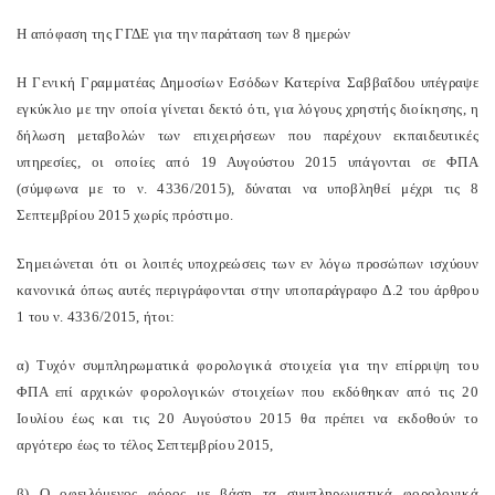
Η απόφαση της ΓΓΔΕ για την παράταση των 8 ημερών
Η Γενική Γραμματέας Δημοσίων Εσόδων Κατερίνα Σαββαΐδου υπέγραψε
εγκύκλιο με την οποία γίνεται δεκτό ότι, για λόγους χρηστής διοίκησης, η
δήλωση μεταβολών των επιχειρήσεων που παρέχουν εκπαιδευτικές
υπηρεσίες, οι οποίες από 19 Αυγούστου 2015 υπάγονται σε ΦΠΑ
(σύμφωνα με το ν. 4336/2015), δύναται να υποβληθεί μέχρι τις 8
Σεπτεμβρίου 2015 χωρίς πρόστιμο.
Σημειώνεται ότι οι λοιπές υποχρεώσεις των εν λόγω προσώπων ισχύουν
κανονικά όπως αυτές περιγράφονται στην υποπαράγραφο Δ.2 του άρθρου
1 του ν. 4336/2015, ήτοι:
α) Τυχόν συμπληρωματικά φορολογικά στοιχεία για την επίρριψη του
ΦΠΑ επί αρχικών φορολογικών στοιχείων που εκδόθηκαν από τις 20
Ιουλίου έως και τις 20 Αυγούστου 2015 θα πρέπει να εκδοθούν το
αργότερο έως το τέλος Σεπτεμβρίου 2015,
β) Ο οφειλόμενος φόρος με βάση τα συμπληρωματικά φορολογικά