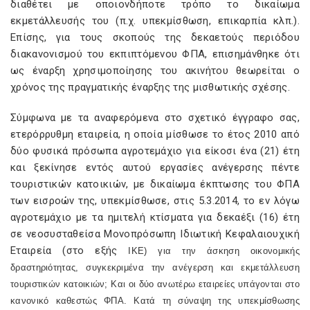
διαθέτει με οποιονδήποτε τρόπο το δικαίωμα
εκμετάλλευσής του (π.χ. υπεκμίσθωση, επικαρπία κλπ.).
Επίσης, για τους σκοπούς της δεκαετούς περιόδου
διακανονισμού του εκπιπτόμενου ΦΠΑ, επισημάνθηκε ότι
ως έναρξη χρησιμοποίησης του ακινήτου θεωρείται ο
χρόνος της πραγματικής έναρξης της μισθωτικής σχέσης.
Σύμφωνα με τα αναφερόμενα στο σχετικό έγγραφο σας,
ετερόρρυθμη εταιρεία, η οποία μίσθωσε το έτος 2010 από
δύο φυσικά πρόσωπα αγροτεμάχιο για είκοσι ένα (21) έτη
και ξεκίνησε εντός αυτού εργασίες ανέγερσης πέντε
τουριστικών κατοικιών, με δικαίωμα έκπτωσης του ΦΠΑ
των εισροών της, υπεκμίσθωσε, στις 5.3.2014, το εν λόγω
αγροτεμάχιο με τα ημιτελή κτίσματα για δεκαέξι (16) έτη
σε νεοσυσταθείσα Μονοπρόσωπη Ιδιωτική Κεφαλαιουχική
Εταιρεία (στο εξής
IKE
) για την άσκηση οικονομικής
δραστηριότητας, συγκεκριμένα την ανέγερση και εκμετάλλευση
τουριστικών κατοικιών; Και οι δύο ανωτέρω εταιρείες υπάγονται στο
κανονικό καθεστώς ΦΠΑ. Κατά τη σύναψη της υπεκμίσθωσης