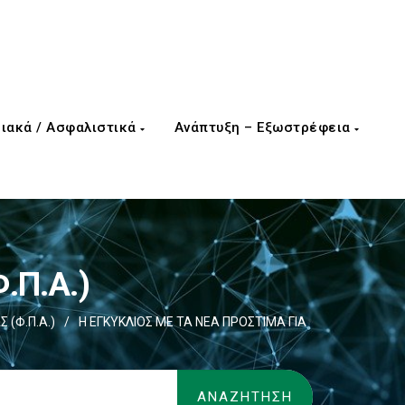
ιακά / Ασφαλιστικά
Ανάπτυξη – Εξωστρέφεια
.Π.Α.)
 (Φ.Π.Α.)
/
Η ΕΓΚΥΚΛΙΟΣ ΜΕ ΤΑ ΝΕΑ ΠΡΟΣΤΙΜΑ ΓΙΑ