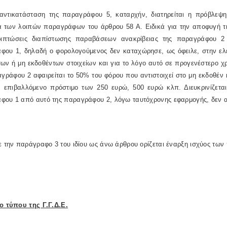
αντικατάσταση της παραγράφου 5, καταρχήν, διατηρείται η πρόβλεψ
α των λοιπών παραγράφων του άρθρου 58 Α. Ειδικά για την αποφυγή 
ριπτώσεις διαπίστωσης παραβάσεων ανακρίβειας της παραγράφου 2
φου 1, δηλαδή ο φορολογούμενος δεν καταχώρησε, ως όφειλε, στην ελ
ων ή μη εκδοθέντων στοιχείων και για το λόγο αυτό σε προγενέστερο χρ
γράφου 2 αφαιρείται το 50% του φόρου που αντιστοιχεί στο μη εκδοθέν 
α επιβαλλόμενο πρόστιμο των 250 ευρώ, 500 ευρώ κλπ. Διευκρινίζετα
φου 1 από αυτό της παραγράφου 2, λόγω ταυτόχρονης εφαρμογής, δεν α
ε την παράγραφο 3 του ιδίου ως άνω άρθρου ορίζεται έναρξη ισχύος τω
ίο τύπου της Γ.Γ.Δ.Ε.