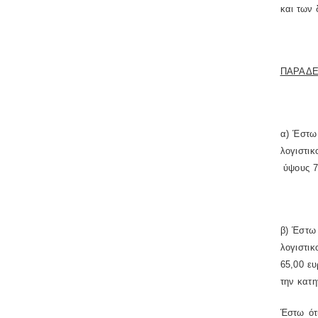
και των 
ΠΑΡΑΔΕ
α) Έστω
λογιστι
ύψους 7
β) Έστω
λογιστι
65,00 ε
την κατη
Έστω ότ