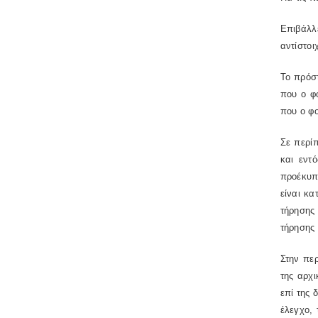
Επιβάλλ
αντίστοι
Το πρόστ
που ο φ
που ο φο
Σε περί
και εντ
προέκυπτ
είναι κ
τήρησης
τήρησης 
Στην πε
της αρχι
επί της 
έλεγχο,