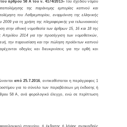
του άρθρου 58 Α του ν.
4174/2013
» του σχεδίου νόμου
αταπολέμησης της παράνομης εμπορίας καπνού και
ολέμηση του Λαθρεμπορίου, εναρμόνιση της ελληνικής
 2009 για τη χρήση της πληροφορικής για τελωνειακούς
ση στην εθνική νομοθεσία των άρθρων 15, 16 και 18 της
ς Απριλίου 2014 για την προσέγγιση των νομοθετικών,
σκευή, την παρουσίαση και την πώληση προϊόντων καπνού
αρέχονται οδηγίες και διευκρινίσεις για την ορθή και
τώνονται
από 25.7.2016
, αντικαθίσταται η παράγραφος 1
προστίμου για το σύνολο των παραβάσεων μη έκδοσης ή
θρου 58 Α, ανά φορολογικό έλεγχο, ενώ σε περίπτωση
 φορολογικού στοιχείου, ή έκδοσης ή λήψης ανακριβούς