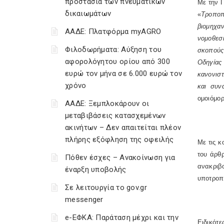
προστασία των πνευματικών
Με την Π
δικαιωμάτων
«
Τροποπ
βιομηχα
ΑΑΔΕ: Πλατφόρμα myAGRO
νομοθεσ
Φιλοδωρήματα: Αύξηση του
σκοπούς 
αφορολόγητου ορίου από 300
Οδηγίας
ευρώ τον μήνα σε 6.000 ευρώ τον
κανονιστ
χρόνο
και συν
ομοιόμο
ΑΑΔΕ: Ξεμπλοκάρουν οι
μεταβιβάσεις κατασχεμένων
ακινήτων – Δεν απαιτείται πλέον
πλήρης εξόφληση της οφειλής
Με τις κ
του άρθρ
Πόθεν έσχες – Ανακοίνωση για
ανακριβ
έναρξη υποβολής
υποτροπ
Σε λειτουργία το gov.gr
messenger
e-ΕΦΚΑ: Παράταση μέχρι και την
Ειδικότε