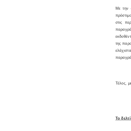
Με την 
πρόστιμ
στις πε
παραγρά
εκδοθέντ
της παρα
ελάχιστ
παραγρά
Τέλος, μ
Το δελτ