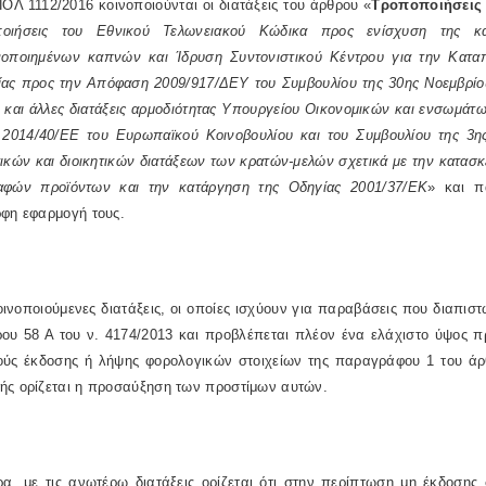
ΟΛ 1112/2016 κοινοποιούνται οι διατάξεις του άρθρου «
Τροποποιήσεις 
οιήσεις του Εθνικού Τελωνειακού Κώδικα προς ενίσχυση της κ
νοποιημένων καπνών και Ίδρυση Συντονιστικού Κέντρου για την Καταπ
ίας προς την Απόφαση 2009/917/ΔΕΥ του Συμβουλίου της 30ης Νοεμβρίου
και άλλες διατάξεις αρμοδιότητας Υπουργείου Οικονομικών και ενσωμάτω
 2014/40/ΕΕ του Ευρωπαϊκού Κοινοβουλίου και του Συμβουλίου της 3η
ικών και διοικητικών διατάξεων των κρατών-μελών σχετικά με την κατα
αφών προϊόντων και την κατάργηση της Οδηγίας 2001/37/ΕΚ
»
και π
ρφη εφαρμογή τους.
οινοποιούμενες διατάξεις, οι οποίες ισχύουν για παραβάσεις που διαπισ
ου 58 Α του ν.
4174/2013
και προβλέπεται πλέον ένα ελάχιστο ύψος 
ούς έκδοσης ή λήψης φορολογικών στοιχείων της παραγράφου 1 του άρ
ής ορίζεται η προσαύξηση των προστίμων αυτών.
ρα, με τις ανωτέρω διατάξεις ορίζεται ότι στην περίπτωση μη έκδοσης