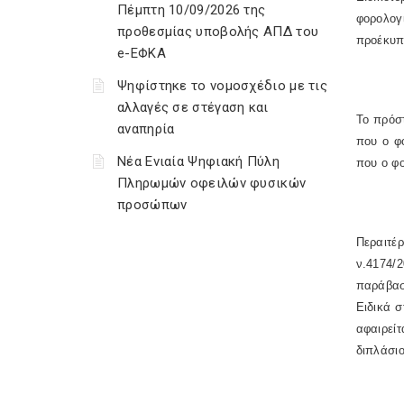
Πέμπτη 10/09/2026 της
φορολογ
προθεσμίας υποβολής ΑΠΔ του
προέκυπτ
e-ΕΦΚΑ
Ψηφίστηκε το νομοσχέδιο με τις
αλλαγές σε στέγαση και
Το πρόστ
αναπηρία
που ο φ
Νέα Ενιαία Ψηφιακή Πύλη
που ο φο
Πληρωμών οφειλών φυσικών
προσώπων
Περαιτέ
ν.4174/2
παράβασ
Ειδικά σ
αφαιρεί
διπλάσιο