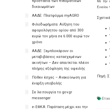
προστασία των πνευματικών
Με την 
δικαιωμάτων
Ενιαίου 
ΑΑΔΕ: Πλατφόρμα myAGRO
Σχετικά
Φιλοδωρήματα: Αύξηση του
αφορολόγητου ορίου από 300
ευρώ τον μήνα σε 6.000 ευρώ τον
χρόνο
ΑΑΔΕ: Ξεμπλοκάρουν οι
μεταβιβάσεις κατασχεμένων
ακινήτων – Δεν απαιτείται πλέον
πλήρης εξόφληση της οφειλής
Πηγή: 
Πόθεν έσχες – Ανακοίνωση για
έναρξη υποβολής
Σε λειτουργία το gov.gr
messenger
Ετικ
e-ΕΦΚΑ: Παράταση μέχρι και την