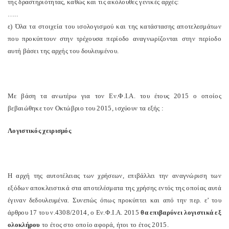
της δραστηριότητας, καθώς και τις ακόλουθες γενικές αρχές:
…..
ε) Όλα τα στοιχεία του ισολογισμού και της κατάστασης αποτελεσμάτων
που προκύπτουν στην τρέχουσα περίοδο αναγνωρίζονται στην περίοδο
αυτή βάσει της αρχής του δουλευμένου.
Με βάση τα ανωτέρω για τον Εν.Φ.Ι.Α. του έτους 2015 ο οποίος
βεβαιώθηκε τον Οκτώβριο του 2015, ισχύουν τα εξής :
Λογιστικός χειρισμός
Η αρχή της αυτοτέλειας των χρήσεων, επιβάλλει την αναγνώριση των
εξόδων αποκλειστικά στα αποτελέσματα της χρήσης εντός της οποίας αυτά
έγιναν δεδουλευμένα. Συνεπώς όπως προκύπτει και από την περ. ε’ του
άρθρου 17 του ν.4308/2014, ο Εν.Φ.Ι.Α. 2015
θα επιβαρύνει λογιστικά εξ
ολοκλήρου
το έτος στο οποίο αφορά, ήτοι το έτος 2015.