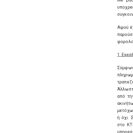
Με βάσ
υποχρε
συγκοιν
Αφού έχ
παρούσ
φορολο
1. Εκκ
Σύμφων
πληρωμ
τραπεζ
Άλλωστ
από τη
ακινήτ
μετόχων
ή όχι.
στο ΚΤ
υπηρεσ