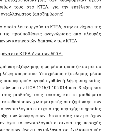
ι μέτοχοι-ιδιοκτήτες των λεωφορείων έχουν
είων τους στο ΚΤΕΛ, για την εκτέλεση του
υ ανταλλάγματος (αποζημίωσης).
το οποίο λειτουργούν τα ΚΤΕΛ, στην συνέχεια της
α τις προϋποθέσεις αναγνώρισης από πλευράς
ιμένων κατηγοριών δαπανών των ΚΤΕΛ.
μένα στα ΚΤΕΛ άνω των 500 €.
ποχρέωση εξόφλησης ή μη μέσω τραπεζικού μέσου
 ή λήψη υπηρεσίας. Υποχρέωση εξόφλησης μέσω
ες που αφορούν αγορά αγαθών ή λήψη υπηρεσίας.
κών με την ΠΟΛ.1216/1.10.2014 παρ. 3 εξαίρεσε
ους μισθούς, τους τόκους, και τα μισθώματα
ν εκκαθαρίσεων χιλιομετρικής αποζημίωσης των
τα εννοιολογικά στοιχεία της παροχής υπηρεσίας
ταξη των λεωφορείων ιδιοκτησίας των μετόχων
ν έχει τα εννοιολογικά στοιχεία της παροχής
φορείων έναντι ανταλλάγματος (χιλιομετρικής