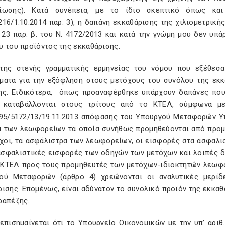
ίωσης). Κατά συνέπεια, με το ίδιο σκεπτικό όπως κα
16/1.10.2014 παρ. 3), η δαπάνη εκκαθάρισης της χιλιομετρική
 23 παρ. β. του Ν. 4172/2013 και κατά την γνώμη μου δεν υ
υ του προϊόντος της εκκαθάρισης.
της στενής γραμματικής ερμηνείας του νόμου που εξέθεσ
ματα για την εξόφληση στους μετόχους του συνόλου της εκκ
ης. Ειδικότερα, όπως προαναφέρθηκε υπάρχουν δαπάνες πο
 καταβάλλονται στους τρίτους από το ΚΤΕΛ, σύμφωνα μ
195/5172/13/19.11.2013 απόφασης του Υπουργού Μεταφορών Υπ
α των λεωφορείων τα οποία συνήθως προμηθεύονται από προμ
οχοι, τα ασφάλιστρα των λεωφορείων, οι εισφορές στα ασφαλισ
 ασφαλιστικές εισφορές των οδηγών των μετόχων και λοιπές 
 ΚΤΕΛ προς τους προμηθευτές των μετόχων-ιδιοκτητών λεωφ
ού Μεταφορών (άρθρο 4) χρεώνονται οι αναλυτικές μερίδ
ισης. Επομένως, είναι αδύνατον το συνολικό προϊόν της εκκα
ραπέζης.
επισημαίνεται ότι το Υπουργείο Οικονομικών με την υπ’ αριθ