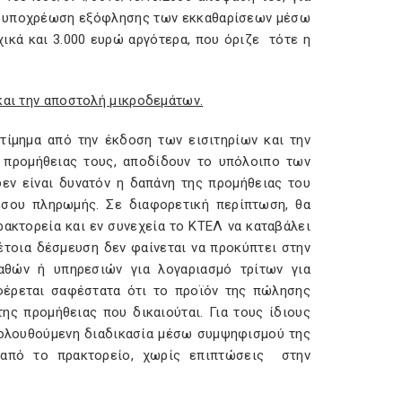
ην υποχρέωση εξόφλησης των εκκαθαρίσεων μέσω
ικά και 3.000 ευρώ αργότερα, που όριζε τότε η
και την αποστολή μικροδεμάτων.
τίμημα από την έκδοση των εισιτηρίων και την
 προμήθειας τους, αποδίδουν το υπόλοιπο των
δεν είναι δυνατόν η δαπάνη της προμήθειας του
έσου πληρωμής. Σε διαφορετική περίπτωση, θα
ακτορεία και εν συνεχεία το ΚΤΕΛ να καταβάλει
έτοια δέσμευση δεν φαίνεται να προκύπτει στην
αθών ή υπηρεσιών για λογαριασμό τρίτων για
φέρεται σαφέστατα ότι το προϊόν της πώλησης
ης προμήθειας που δικαιούται. Για τους ίδιους
ακολουθούμενη διαδικασία μέσω συμψηφισμού της
 από το πρακτορείο, χωρίς επιπτώσεις στην