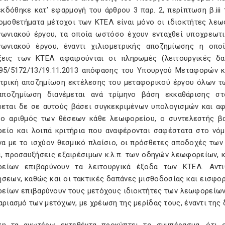
εκδόθηκε κατ’ εφαρμογή του άρθρου 3 παρ. 2, περίπτωση β.ii
ομοθετήματα μέτοχοι των ΚΤΕΛ είναι μόνο οι ιδιοκτήτες λεω
νωνιακού έργου, τα οποία ωστόσο έχουν ενταχθεί υποχρεωτι
νωνιακού έργου, έναντι χιλιομετρικής αποζημίωσης η οπο
ξεις των ΚΤΕΛ αφαιρούνται οι πληρωμές (λειτουργικές δα
195/5172/13/19.11.2013 απόφασης του Υπουργού Μεταφορών κ
ετρική αποζημίωση εκτέλεσης του μεταφορικού έργου όλων τ
ποζημίωση διανέμεται ανά τρίμηνο βάση εκκαθάρισης στ
μεται δε σε αυτούς βάσει συγκεκριμένων υπολογισμών και αφ
, ο αριθμός των θέσεων κάθε λεωφορείου, ο συντελεστής 
είο και λοιπά κριτήρια που αναφέρονται σαφέστατα στο νόμ
α με το ισχύον θεσμικό πλαίσιο, οι πρόσθετες αποδοχές των
α, προσαυξήσεις εξαιρέσιμων κ.λ.π. των οδηγών λεωφορείων, 
είων επιβαρύνουν τα λειτουργικά έξοδα των ΚΤΕΛ. Αντι
ήσεων, καθώς και οι τακτικές δαπάνες μισθοδοσίας και εισφ
είων επιβαρύνουν τους μετόχους ιδιοκτήτες των λεωφορείων.
αριασμό των μετόχων, με χρέωση της μερίδας τους, έναντι τη