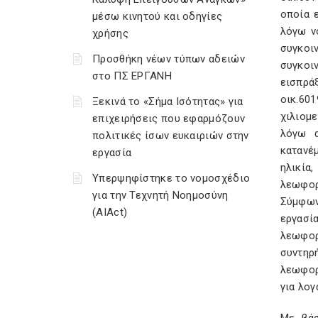
οποία 
μέσω κινητού και οδηγίες
λόγω ν
χρήσης
συγκοι
Προσθήκη νέων τύπων αδειών
συγκοι
στο ΠΣ ΕΡΓΑΝΗ
εισπρά
οικ.60
Ξεκινά το «Σήμα Ισότητας» για
χιλιομ
επιχειρήσεις που εφαρμόζουν
λόγω α
πολιτικές ίσων ευκαιριών στην
κατανέ
εργασία
ηλικία
Υπερψηφίστηκε το νομοσχέδιο
λεωφορ
για την Τεχνητή Νοημοσύνη
Σύμφων
(AIAct)
εργασί
λεωφορ
συντηρ
λεωφορ
για λογ