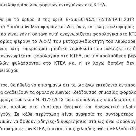
η κυκλοφορίας λεωφορείων ενταγμένων στα ΚΤΕΛ.
α με το άρθρο 3 της αριθ. Β-οικ.60195/5172/13/19.11.201
ού Υποδομών Μεταφορών και Δικτύων, τα τέλη κυκλοφορίας
τέο είναι εάν η δαπάνη αυτή αναγνωρίζεται φορολογικά στο Κ
ορίας φέρουν το Α.Φ.Μ του μετόχου-ιδιοκτήτη του λεωφορεί
ωση αυτή υπερισχύει η ειδική νομοθεσία που ρυθμίζει τις 
 αναγνωρίζεται φορολογικά στο ΚΤΕΛ, με την προϋπόθεση βέβ
λών φυλάσσονται στο ΚΤΕΛ και η εν λόγω δαπάνη δεν έ
ρειούχου.
ντας, θα ήθελα να επισημάνω ότι τα ως άνω εκτεθέντα αντι
να αναδείξουν τα ομολογουμένως ιδιάζουσας σημασίας φορολο
αρμογή του νέου Ν. 4172/2013 περί φορολογίας εισοδήματος πο
νται κυρίως στο ιδιαίτερο θεσμικό και οργανωτικό πλαίσ
ργούν. Σε κάθε περίπτωση είναι αναγκαίο το συντομότερο
μικών να δοθούν οδηγίες-διευκρινήσεις στα ως άνω φορολογ
 διοικήσεις των ΚΤΕΛ, όσο και τους χιλιάδες ανά την Ελλάδα ι