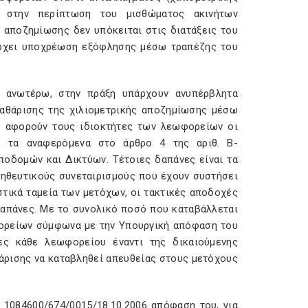
ι στην περίπτωση του μισθώματος ακινήτων
ς αποζημίωσης δεν υπόκειται στις διατάξεις του
πάρχει υποχρέωση εξόφλησης μέσω τραπέζης του
α ανωτέρω, στην πράξη υπάρχουν ανυπέρβλητα
αθάρισης της χιλιομετρικής αποζημίωσης μέσω
υ αφορούν τους ιδιοκτήτες των λεωφορείων οι
ε τα αναφερόμενα στο άρθρο 4 της αριθ. Β-
οδομών και Δικτύων. Τέτοιες δαπάνες είναι τα
ηθευτικούς συνεταιρισμούς που έχουν συστήσει
τικά ταμεία των μετόχων, οι τακτικές αποδοχές
δαπάνες. Με το συνολικό ποσό που καταβάλλεται
ορείων σύμφωνα με την Υπουργική απόφαση του
ες κάθε λεωφορείου έναντι της δικαιούμενης
θάρισης να καταβληθεί απευθείας στους μετόχους
. 1084600/674/0015/18.10.2006 απόφαση του, για