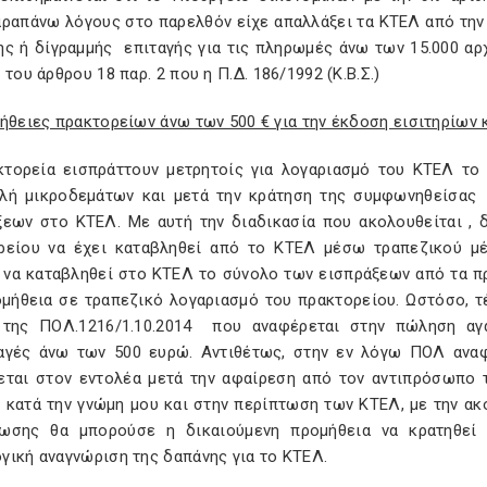
αραπάνω λόγους στο παρελθόν είχε απαλλάξει τα ΚΤΕΛ από τ
ης ή δίγραμμής επιταγής για τις πληρωμές άνω των 15.000 αρχ
 του άρθρου 18 παρ. 2 που η Π.Δ. 186/1992 (Κ.Β.Σ.)
ήθειες πρακτορείων άνω των 500 € για την έκδοση εισιτηρίων 
κτορεία εισπράττουν μετρητοίς για λογαριασμό του ΚΤΕΛ το 
λή μικροδεμάτων και μετά την κράτηση της συμφωνηθείσας
ξεων στο ΚΤΕΛ. Με αυτή την διαδικασία που ακολουθείται , 
ρείου να έχει καταβληθεί από το ΚΤΕΛ μέσω τραπεζικού μ
 να καταβληθεί στο ΚΤΕΛ το σύνολο των εισπράξεων από τα πρ
ομήθεια σε τραπεζικό λογαριασμό του πρακτορείου. Ωστόσο, τ
 της ΠΟΛ.1216/1.10.2014 που αναφέρεται στην πώληση αγ
αγές άνω των 500 ευρώ. Αντιθέτως, στην εν λόγω ΠΟΛ ανα
εται στον εντολέα μετά την αφαίρεση από τον αντιπρόσωπο τ
, κατά την γνώμη μου και στην περίπτωση των ΚΤΕΛ, με την 
ωσης θα μπορούσε η δικαιούμενη προμήθεια να κρατηθεί
γική αναγνώριση της δαπάνης για το ΚΤΕΛ.