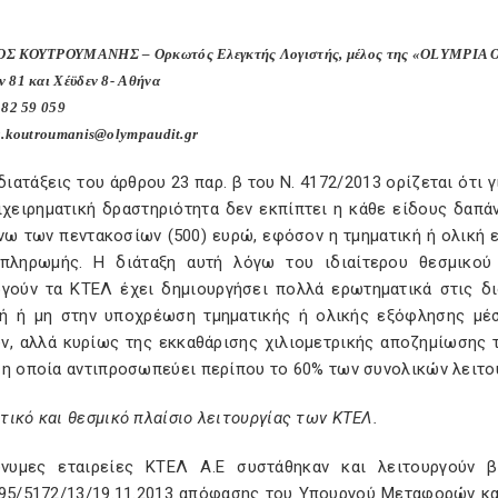
Σ ΚΟΥΤΡΟΥΜΑΝΗΣ – Ορκωτός Ελεγκτής Λογιστής, μέλος της «OLYM
ίων 81 και Χέϋδεν 8- Αθήνα
 82 59 059
g.koutroumanis@olympaudit.gr
διατάξεις του άρθρου 23 παρ. β του Ν. 4172/2013 ορίζεται ότ
ιχειρηματική δραστηριότητα δεν εκπίπτει η κάθε είδους δαπ
νω των πεντακοσίων (500) ευρώ, εφόσον η τμηματική ή ολική 
πληρωμής. Η διάταξη αυτή λόγω του ιδιαίτερου θεσμικού
ργούν τα ΚΤΕΛ έχει δημιουργήσει πολλά ερωτηματικά στις δι
ή ή μη στην υποχρέωση τμηματικής ή ολικής εξόφλησης μέ
ν, αλλά κυρίως της εκκαθάρισης χιλιομετρικής αποζημίωσης 
 η οποία αντιπροσωπεύει περίπου το 60% των συνολικών λειτ
ικό και θεσμικό πλαίσιο λειτουργίας των ΚΤΕΛ.
νυμες εταιρείες ΚΤΕΛ Α.Ε συστάθηκαν και λειτουργούν β
195/5172/13/19.11.2013 απόφασης του Υπουργού Μεταφορών και