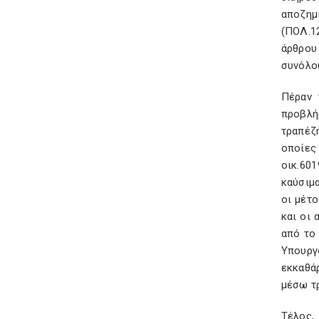
αποζημ
(ΠΟΛ.12
άρθρου
συνόλο
Πέραν 
προβλή
τραπέζ
οποίες
οικ.60
καύσιμ
οι μέτ
και οι
από το
Υπουργ
εκκαθάρ
μέσω τ
Τέλος, 