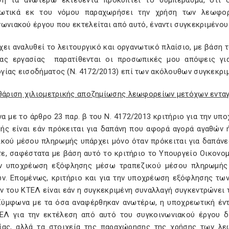
η τα ανωτέρω εκτεθέντα προκύπτει το συμπέρασμα, ότι ο
ωτικά εκ του νόμου παραχωρήσει την χρήση των λεωφορ
ωνιακού έργου που εκτελείται από αυτό, έναντι συγκεκριμένο
ει αναλυθεί το λειτουργικό και οργανωτικό πλαίσιο, με βάση 
ας εργασίας παρατίθενται οι προσωπικές μου απόψεις γι
γίας εισοδήματος (Ν. 4172/2013) επί των ακόλουθων συγκεκρ
αθάριση χιλιομετρικής αποζημίωσης λεωφορείων μετόχων ενταγ
α με το άρθρο 23 παρ. β του Ν. 4172/2013 κριτήριο για την υ
ής είναι εάν πρόκειται για δαπάνη που αφορά αγορά αγαθών
ικού μέσου πληρωμής υπάρχει μόνο όταν πρόκειται για δαπάν
ε, σαφέστατα με βάση αυτό το κριτήριο το Υπουργείο Οικονομι
ν υποχρέωση εξόφλησης μέσω τραπεζικού μέσου πληρωμής τ
ων. Επομένως, κριτήριο και για την υποχρέωση εξόφλησης τω
 του ΚΤΕΛ είναι εάν η συγκεκριμένη συναλλαγή συγκεντρώνει 
 Σύμφωνα με τα όσα αναφέρθηκαν ανωτέρω, η υποχρεωτική έν
ΕΛ για την εκτέλεση από αυτό του συγκοινωνιακού έργου δε
ίας, αλλά τα στοιχεία της παραχώρησης της χρήσης των λεω