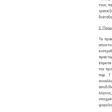
τους π
τραπέζ
διάταξη
2. Προμ
Τα πρα
αποστο
εισπρά
πρακτο
έπρεπε
την πρ
παρ. 7
συναλλ
αποδίδ
λόγους
υποχρέ
φορολο