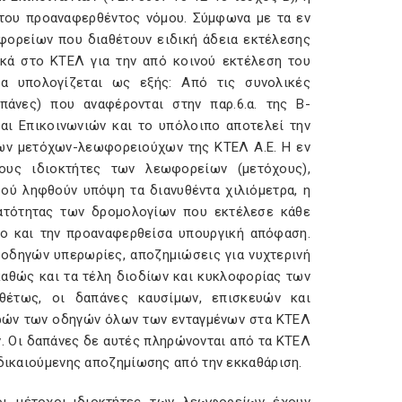
i του προαναφερθέντος νόμου. Σύμφωνα με τα εν
φορείων που διαθέτουν ειδική άδεια εκτέλεσης
κά στο ΚΤΕΛ για την από κοινού εκτέλεση του
ία υπολογίζεται ως εξής: Από τις συνολικές
πάνες) που αναφέρονται στην παρ.6.α. της Β-
αι Επικοινωνιών και το υπόλοιπο αποτελεί την
ων μετόχων-λεωφορειούχων της ΚΤΕΛ Α.Ε. Η εν
ους ιδιοκτήτες των λεωφορείων (μετόχους),
ού ληφθούν υπόψη τα διανυθέντα χιλιόμετρα, η
βατότητας των δρομολογίων που εκτέλεσε κάθε
ο και την προαναφερθείσα υπουργική απόφαση.
 οδηγών υπερωρίες, αποζημιώσεις για νυχτερινή
καθώς και τα τέλη διοδίων και κυκλοφορίας των
θέτως, οι δαπάνες καυσίμων, επισκευών και
ορών των οδηγών όλων των ενταγμένων στα ΚΤΕΛ
 Οι δαπάνες δε αυτές πληρώνονται από τα ΚΤΕΛ
ς δικαιούμενης αποζημίωσης από την εκκαθάριση.