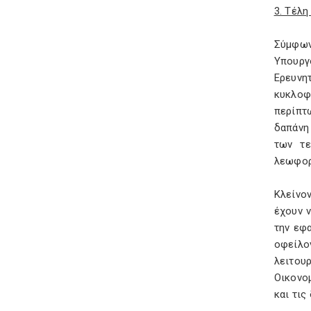
3. Τέλ
Σύμφων
Υπουργ
Ερευνη
κυκλοφ
περίπτ
δαπάνη
των τε
λεωφο
Κλείνο
έχουν 
την εφ
οφείλο
λειτου
Οικονο
και τις