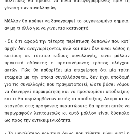
πολιτικές θα πρέπει να είναι καταγεγραμμένες πριν τη
γένεση των συναλλαγών;
Μάλλον θα πρέπει να ξαναγραφεί το συγκεκριμένο σημείο,
αν μη τι άλλο για να γίνει πιο κατανοητό.
• Σε ό,τι αφορά την τέταρτη περίπτωση δαπανών που κατ’
αρχήν δεν αναγνωρίζονται, ενώ και πάλι δεν είναι λάθος η
εστίαση σε τέτοιου είδους συναλλαγές, είναι μάλλον
πρακτικά αδύνατος ο προτεινόμενος τρόπος ελέγχου
αυτών. Πώς θα καθορίζει μία επιχείρηση ότι μία τρίτη
εταιρεία με την οποία συναλλάσσεται, δεν έχει υποδομή
για τις συναλλαγές που πραγματοποιεί, ώστε βάσει νόμου
να διενεργεί παρακράτηση και να προσκομίσει αποδείξεις
και τι θα περιλαμβάνουν αυτές οι αποδείξεις; Ακόμα κι αν
στοχεύει στις προφανείς περιπτώσεις, θα πρέπει αυτές να
περιγραφούν λεπτομερώς κι αυτό μάλλον είναι δύσκολο
ως προς την αντικειμενικότητα.
• Το μεγαλύτερο ερώτημα όμως που τίθεται είναι γιατί η