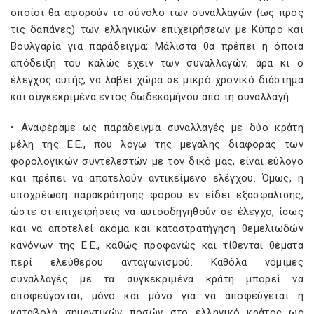
οποίοι θα αφορούν το σύνολο των συναλλαγών (ως προς
τις δαπάνες) των ελληνικών επιχειρήσεων με Κύπρο και
Βουλγαρία για παράδειγμα; Μάλιστα θα πρέπει η όποια
απόδειξη του καλώς έχειν των συναλλαγών, άρα κι ο
έλεγχος αυτής, να λάβει χώρα σε μικρό χρονικό διάστημα
και συγκεκριμένα εντός δωδεκαμήνου από τη συναλλαγή.
• Αναφέραμε ως παράδειγμα συναλλαγές με δύο κράτη
μέλη της Ε.Ε., που λόγω της μεγάλης διαφοράς των
φορολογικών συντελεστών με τον δικό μας, είναι εύλογο
και πρέπει να αποτελούν αντικείμενο ελέγχου. Όμως, η
υποχρέωση παρακράτησης φόρου εν είδει εξασφάλισης,
ώστε οι επιχειρήσεις να αυτοοδηγηθούν σε έλεγχο, ίσως
και να αποτελεί ακόμα και καταστρατήγηση θεμελιωδών
κανόνων της Ε.Ε., καθώς προφανώς και τίθενται θέματα
περί ελεύθερου ανταγωνισμού. Καθόλα νόμιμες
συναλλαγές με τα συγκεκριμένα κράτη μπορεί να
αποφεύγονται, μόνο και μόνο για να αποφεύγεται η
καταβολή σημαντικών ποσών στο ελληνικό κράτος ως