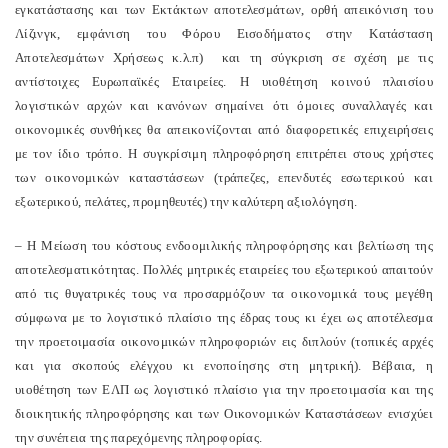
εγκατάστασης και των Εκτάκτων αποτελεσμάτων, ορθή απεικόνιση του
Λίζινγκ, εμφάνιση του Φόρου Εισοδήματος στην Κατάσταση
Αποτελεσμάτων Χρήσεως κ.λ.π) και τη σύγκριση σε σχέση με τις
αντίστοιχες Ευρωπαϊκές Εταιρείες. Η υιοθέτηση κοινού πλαισίου
λογιστικών αρχών και κανόνων σημαίνει ότι όμοιες συναλλαγές και
οικονομικές συνθήκες θα απεικονίζονται από διαφορετικές επιχειρήσεις
με τον ίδιο τρόπο. Η συγκρίσιμη πληροφόρηση επιτρέπει στους χρήστες
των οικονομικών καταστάσεων (τράπεζες, επενδυτές εσωτερικού και
εξωτερικού, πελάτες, προμηθευτές) την καλύτερη αξιολόγηση.
– Η Μείωση του κόστους ενδοομιλικής πληροφόρησης και βελτίωση της
αποτελεσματικότητας. Πολλές μητρικές εταιρείες του εξωτερικού απαιτούν
από τις θυγατρικές τους να προσαρμόζουν τα οικονομικά τους μεγέθη
σύμφωνα με το λογιστικό πλαίσιο της έδρας τους κι έχει ως αποτέλεσμα
την προετοιμασία οικονομικών πληροφοριών εις διπλούν (τοπικές αρχές
και για σκοπούς ελέγχου κι ενοποίησης στη μητρική). Βέβαια, η
υιοθέτηση των ΕΛΠ ως λογιστικό πλαίσιο για την προετοιμασία και της
διοικητικής πληροφόρησης και των Οικονομικών Καταστάσεων ενισχύει
την συνέπεια της παρεχόμενης πληροφορίας.