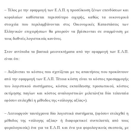
– Τέλος με την εφαρμογή των Ε.Λ.Π. η προσέλκυση ξένων επενδύσεων και
κεφαλαίων καθίσταται περισσότερο ευχερής, καθώς τα οικονομικά
στοιχεία που περιλαμβάνονται στις Οικονομικές Καταστάσεις των
Ελληνικών επιχειρήσεων θα μπορούν να βρίσκονται σε εναρμόνιση με
τους διεθνείς λογιστικούς κανόνες.
Στον αντίποδα τα βασικά μειονεκτήματα από την εφαρμογή των Ε.Λ.Π.
είναι ότι:
– Αυξάνεται το κόστος που σχετίζεται με τις απαιτήσεις που προκύπτουν
από την εφαρμογή των Ε.Λ.Π. Τέτοια κόστη είναι το κόστος προσαρμογής
του λογιστικού συστήματος, κόστος εκπαίδευσης προσωπικού, κόστος
εκτίμησης παγίων και κόστος αναλογιστικών μελετών(τα δύο τελευταία
εφόσον επιλεχθεί η μέθοδος της «εύλογης αξίας»).
– Λειτουργούν ταυτόχρονα δύο λογιστικά συστήματα, (εφόσον επιλεχθεί η
μέθοδος της «εύλογης αξίας» ή διαφορετικοί συντελεστές από τους
φορολογικούς) ένα για τα Ε.Λ.Π. και ένα για φορολογικούς σκοπούς, με