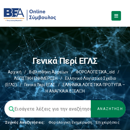
Γενικά Περί ΕΓΛΣ
Αρχική
/
Βιβλιοθήκη Αρχείων
/
ΦΟΡΟΛΟΓΙΣΤΙΚΑ_old
/
ΛΟΓΙΣΤΙΚΗ ΕΝΗΜΕΡΩΣΗ
/
Ελληνικό Λογιστικό Σχέδιο
(ΕΓΛΣ)
/
Γενικά Περί ΕΓΛΣ
/
ΕΛΛΗΝΙΚΑ ΛΟΓΙΣΤΙΚΑ ΠΡΟΤΥΠΑ –
Η ΑΝΑΓΚΑΙΑ ΕΞΕΛΙΞΗ
Συχνές Αναζητήσεις:
Φορολογικη Ενημέρωση
,
Επιχειρήσεις