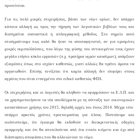
προτείνεται.
Για τις πολύ μικρές επιχειρήσεις, βάσει των νέων ορίων, δεν υπάρχει
κάποια αλλαγή ως προς την τήρηση των λογιστικών βιβλίων τους και
διατηρείται ουσιαστικά η απλογραφική μέθοδος. Στο σημείο αυτό
επισημαίνουμε πως καλό θα ήταν να αποσαφηνιστεί, αν για ορισμένες
μικρές εκμεταλλεύσεις, που λόγω της φύσης του αντικειμένου τους έχουν
μεγάλο ετήσιο κύκλο εργασιών (π.χ. πρατήρια υγρών καυσίμων), υπάρξουν
εξαιρέσεις όπως στο ισχύον καθεστώς, γιατί αλλιώς θα πρέπει άμεσα να
οργανωθούν. Επίσης τονίζεται ότι καμία αλλαγή δεν επιφέρει στους
αγρότες που είναι ενταγμένοι στο ειδικό καθεστώς ΦΠΑ.
Οι επιχειρήσεις και οι λογιστές θα κληθούν να εφαρμόσουν τα Ε.Λ.Π. και
να χρησιμοποιήσουν τα νέα υποδείγματα με τη σύνταξη των οικονομικών
καταστάσεων χρήσης του 2015, δηλαδή αρχές του έτους 2016. Μέχρι τότε
υπάρχει αρκετός χρόνος προετοιμασίας για όλους. Πιστεύουμε και
ευελπιστούμε, ότι έγκαιρα θα εκδοθούν οι διευκρινιστικές οδηγίες
εφαρμογής και ότι θα αποτελούνται από ένα ενιαίο κείμενο και όχι από
διάσπαρτες αποφάσεις που θα αλλοιώνουν το νόμο.