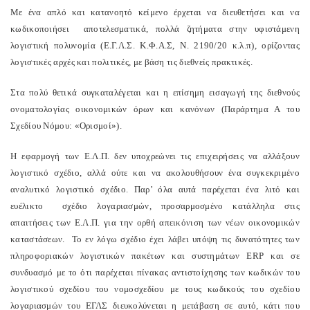
Με ένα απλό και κατανοητό κείμενο έρχεται να διευθετήσει και να
κωδικοποιήσει αποτελεσματικά, πολλά ζητήματα στην υφιστάμενη
λογιστική πολυνομία (Ε.Γ.Λ.Σ. Κ.Φ.Α.Σ, Ν. 2190/20 κ.λ.π), ορίζοντας
λογιστικές αρχές και πολιτικές, με βάση τις διεθνείς πρακτικές.
Στα πολύ θετικά συγκαταλέγεται και η επίσημη εισαγωγή της διεθνούς
ονοματολογίας οικονομικών όρων και κανόνων (Παράρτημα Α του
Σχεδίου Νόμου: «Ορισμοί»).
Η εφαρμογή των Ε.Λ.Π. δεν υποχρεώνει τις επιχειρήσεις να αλλάξουν
λογιστικό σχέδιο, αλλά ούτε και να ακολουθήσουν ένα συγκεκριμένο
αναλυτικό λογιστικό σχέδιο. Παρ’ όλα αυτά παρέχεται ένα λιτό και
ευέλικτο σχέδιο λογαριασμών, προσαρμοσμένο κατάλληλα στις
απαιτήσεις των Ε.Λ.Π. για την ορθή απεικόνιση των νέων οικονομικών
καταστάσεων. Το εν λόγω σχέδιο έχει λάβει υπόψη τις δυνατότητες των
πληροφοριακών λογιστικών πακέτων και συστημάτων
ERP
και σε
συνδυασμό με το ότι παρέχεται πίνακας αντιστοίχησης των κωδικών του
λογιστικού σχεδίου του νομοσχεδίου με τους κωδικούς του σχεδίου
λογαριασμών του ΕΓΛΣ διευκολύνεται η μετάβαση σε αυτό, κάτι που