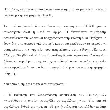
Ποια όμως είναι τα σημαντικότερα πλεονεκτήματα και μειονεκτήματα που
θα επιφέρει η εφαρμογή των Ε.Λ.Π.;
Ένα από τα βασικά πλεονεκτήματα της εφαρμογής των Ε.Λ.Π. για τις
επιχειρήσεις είναι η κατά το άρθρο 24 δυνατότητα επιμέτρησης
περιουσιακών στοιχείων και υποχρεώσεων στην εύλογη αξία. Παρέχεται η
δυνατότητα τα περιουσιακά στοιχεία και οι υποχρεώσεις να επιμετρούνται
μεταγενέστερα της αρχικής τους αναγνώρισης στην εύλογη αξία τους.
Εύλογη αξία (
Fair
value
): Η τιμή ανταλλαγής ενός περιουσιακού στοιχείου
ή διακανονισμού μιας υποχρέωσης, μεταξύ πρόθυμων και ενήμερων μερών
που ενεργούν υπό κανονικές στην αγορά συνθήκες, κατά την ημερομηνία
μέτρησης.
Στα πλεονεκτήματα επίσης συγκαταλέγονται:
– Η καλύτερη και διαφανέστερη απεικόνιση των Οικονομικών
καταστάσεων η οποία προσεγγίζει με μεγαλύτερη αξιοπιστία και σε
μεγαλύτερο βαθμό την πραγματικότητα (κατάργηση των εξόδων πρώτης