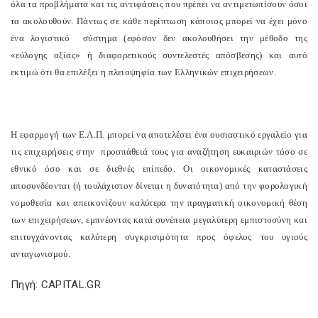
όλα τα προβλήματα και τις αντιφάσεις που πρέπει να αντιμετωπίσουν όσοι
τα ακολουθούν. Πάντως σε κάθε περίπτωση κάποιος μπορεί να έχει μόνο
ένα λογιστικό σύστημα (εφόσον δεν ακολουθήσει την μέθοδο της
«εύλογης αξίας» ή διαφορετικούς συντελεστές απόσβεσης) και αυτό
εκτιμώ ότι θα επιλέξει η πλειοψηφία των Ελληνικών επιχειρήσεων.
Η εφαρμογή των Ε.Λ.Π. μπορεί να αποτελέσει ένα ουσιαστικό εργαλείο για
τις επιχειρήσεις στην προσπάθειά τους για αναζήτηση ευκαιριών τόσο σε
εθνικό όσο και σε διεθνές επίπεδο. Οι οικονομικές καταστάσεις
αποσυνδέονται (ή τουλάχιστον δίνεται η δυνατότητα) από την φορολογική
νομοθεσία και απεικονίζουν καλύτερα την πραγματική οικονομική θέση
των επιχειρήσεων, εμπνέοντας κατά συνέπεια μεγαλύτερη εμπιστοσύνη και
επιτυγχάνοντας καλύτερη συγκρισιμότητα προς όφελος του υγιούς
ανταγωνισμού.
Πηγή: CAPITAL.GR