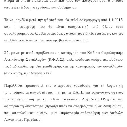
άτομα τα οποία διάκεινται αρνητικά προς τον εκσυγχρονισμό, ο οποίος
απαιτεί επένδυση σε γνώσεις και συστήματα.
Το νομοσχέδιο μετά την ψήφισή του θα τεθεί σε εφαρμογή από 1.1.2015
και η εφαρμογή του θα είναι υποχρεωτική από όλους τους
φορολογούμενους, λαμβάνοντας όμως υπόψη τις ειδικές εξαιρέσεις και τις
εναλλακτικές δυνατότητες που προβλέπονται σε αυτό.
Σύμφωνα με αυτό, προβλέπεται η κατάργηση του Κώδικα Φορολογικής
Απεικόνισης Συναλλαγών (Κ.Φ.Α.Σ.), απλοποιώντας ακόμα περισσότερο
τις διαδικασίες της στοιχειοθέτησης και της καταγραφής των συναλλαγών
(διακίνηση, τιμολόγηση κλπ).
Παράλληλα, τροποποιεί την υπάρχουσα νομοθεσία για τη λογιστική
τυποποίηση, αντικαθιστώντας την, με τα Ε.Λ.Π., επιτυγχάνοντας αφενός
την ευθυγράμμιση με την «Νέα Ευρωπαϊκή Λογιστική Οδηγία» και
αφετέρου τη δυνατότητα (προαιρετικά) να εφαρμόζεται η «εύλογη αξία»,
που αποτελεί κατ’ ουσίαν μια μικρογραφία-απλοποίηση των Διεθνών
Λογιστικών Προτύπων.