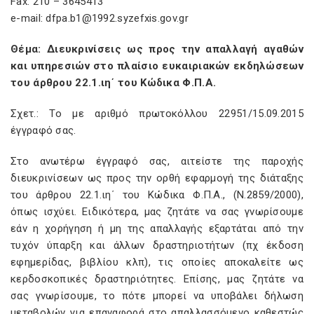
Fax: 210 – 3645413
e-mail: dfpa.b1@1992.syzefxis.gov.gr
Θέμα: Διευκρινίσεις ως προς την απαλλαγή αγαθών
και υπηρεσιών στο πλαίσιο ευκαιριακών εκδηλώσεων
του άρθρου 22.1.ιη΄ του Κώδικα Φ.Π.Α.
Σχετ.: Το με αριθμό πρωτοκόλλου 22951/15.09.2015
έγγραφό σας.
Στο ανωτέρω έγγραφό σας, αιτείστε της παροχής
διευκρινίσεων ως προς την ορθή εφαρμογή της διάταξης
του άρθρου 22.1.ιη΄ του Κώδικα Φ.Π.Α., (Ν.2859/2000),
όπως ισχύει. Ειδικότερα, μας ζητάτε να σας γνωρίσουμε
εάν η χορήγηση ή μη της απαλλαγής εξαρτάται από την
τυχόν ύπαρξη και άλλων δραστηριοτήτων (πχ έκδοση
εφημερίδας, βιβλίου κλπ), τις οποίες αποκαλείτε ως
κερδοσκοπικές δραστηριότητες. Επίσης, μας ζητάτε να
σας γνωρίσουμε, το πότε μπορεί να υποβάλει δήλωση
μεταβολών για επαναφορά στο απαλλασσόμενο καθεστώς