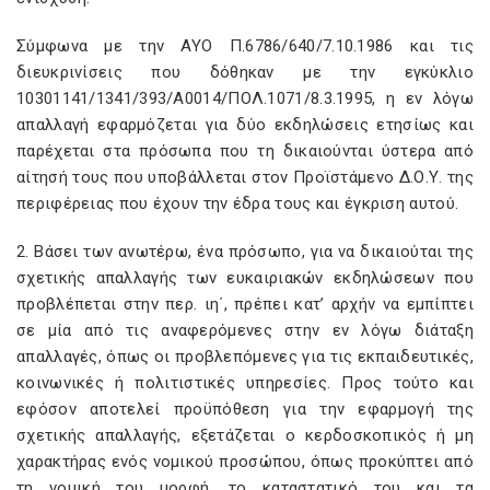
Σύμφωνα με την ΑΥΟ Π.6786/640/7.10.1986 και τις
διευκρινίσεις που δόθηκαν με την εγκύκλιο
10301141/1341/393/Α0014/ΠΟΛ.1071/8.3.1995, η εν λόγω
απαλλαγή εφαρμόζεται για δύο εκδηλώσεις ετησίως και
παρέχεται στα πρόσωπα που τη δικαιούνται ύστερα από
αίτησή τους που υποβάλλεται στον Προϊστάμενο Δ.Ο.Υ. της
περιφέρειας που έχουν την έδρα τους και έγκριση αυτού.
2. Βάσει των ανωτέρω, ένα πρόσωπο, για να δικαιούται της
σχετικής απαλλαγής των ευκαιριακών εκδηλώσεων που
προβλέπεται στην περ. ιη΄, πρέπει κατ’ αρχήν να εμπίπτει
σε μία από τις αναφερόμενες στην εν λόγω διάταξη
απαλλαγές, όπως οι προβλεπόμενες για τις εκπαιδευτικές,
κοινωνικές ή πολιτιστικές υπηρεσίες. Προς τούτο και
εφόσον αποτελεί προϋπόθεση για την εφαρμογή της
σχετικής απαλλαγής, εξετάζεται ο κερδοσκοπικός ή μη
χαρακτήρας ενός νομικού προσώπου, όπως προκύπτει από
τη νομική του μορφή, το καταστατικό του και τα