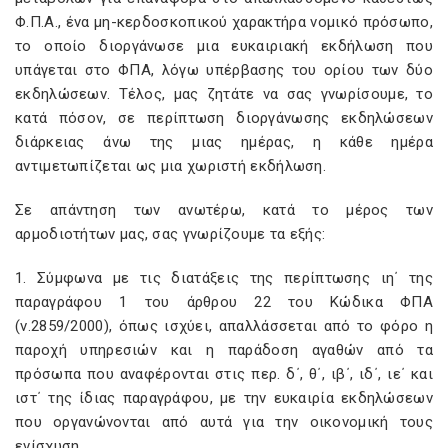
Φ.Π.Α., ένα μη-κερδοσκοπικού χαρακτήρα νομικό πρόσωπο,
το οποίο διοργάνωσε μια ευκαιριακή εκδήλωση που
υπάγεται στο ΦΠΑ, λόγω υπέρβασης του ορίου των δύο
εκδηλώσεων. Τέλος, μας ζητάτε να σας γνωρίσουμε, το
κατά πόσον, σε περίπτωση διοργάνωσης εκδηλώσεων
διάρκειας άνω της μιας ημέρας, η κάθε ημέρα
αντιμετωπίζεται ως μια χωριστή εκδήλωση.
Σε απάντηση των ανωτέρω, κατά το μέρος των
αρμοδιοτήτων μας, σας γνωρίζουμε τα εξής:
1. Σύμφωνα με τις διατάξεις της περίπτωσης ιη΄ της
παραγράφου 1 του άρθρου 22 του Κώδικα ΦΠΑ
(ν.2859/2000), όπως ισχύει, απαλλάσσεται από το φόρο η
παροχή υπηρεσιών και η παράδοση αγαθών από τα
πρόσωπα που αναφέρονται στις περ. δ΄, θ΄, ιβ΄, ιδ΄, ιε΄ και
ιστ΄ της ίδιας παραγράφου, με την ευκαιρία εκδηλώσεων
που οργανώνονται από αυτά για την οικονομική τους
ενίσχυση.