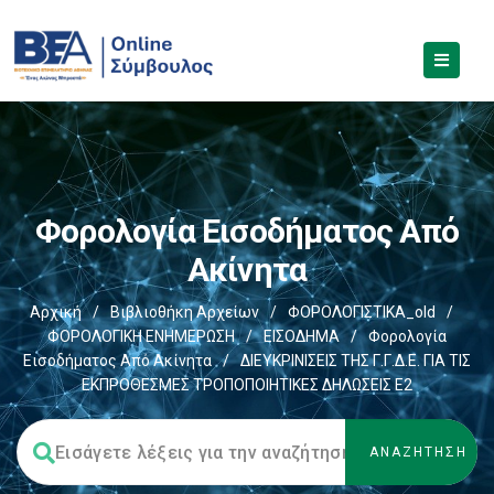
Φορολογία Εισοδήματος Από
Ακίνητα
Αρχική
/
Βιβλιοθήκη Αρχείων
/
ΦΟΡΟΛΟΓΙΣΤΙΚΑ_old
/
ΦΟΡΟΛΟΓΙΚΗ ΕΝΗΜΕΡΩΣΗ
/
ΕΙΣΟΔΗΜΑ
/
Φορολογία
Εισοδήματος Από Ακίνητα
/
ΔΙΕΥΚΡΙΝΙΣΕΙΣ ΤΗΣ Γ.Γ.Δ.Ε. ΓΙΑ ΤΙΣ
ΕΚΠΡΟΘΕΣΜΕΣ ΤΡΟΠΟΠΟΙΗΤΙΚΕΣ ΔΗΛΩΣΕΙΣ Ε2