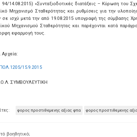
΄ 94/14.08.2015) «Συνταξιοδοτικές διατάξεις – Κύρωση του Σ
ϊκό Μηχανισμό Σταθερότητας και ρυθμίσεις για την υλοποίη
ν σε ισχύ μετά την από 19.08.2015 υπογραφή της σύμβασης X
ϊκού Μηχανισμού Σταθερότητας και παρέχονται κατά παράγραφ
ορφη εφαρμογή τους.
 Αρχεία:
ΠΟΛ.1205/15.9.2015
Σ.Ο.Λ. ΣΥΜΒΟΥΛΕΥΤΙΚΗ
έτες:
φορος προστιθεμενης αξιας φπα
φορος προστιθεμενης αξιας
τό βοηθητικό;