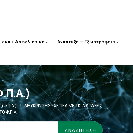
ιακά / Ασφαλιστικά
Ανάπτυξη – Εξωστρέφεια
.Π.Α.)
(Φ.Π.Α.)
/
ΔΙΕΥΚΡΙΝΙΣΕΙΣ ΣΧΕΤΙΚΑ ΜΕ ΤΙΣ ΔΙΑΤΑΞΕΙΣ
Ο Φ.Π.Α.