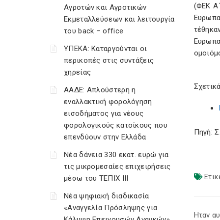
(ΦΕΚ Α
Αγροτών και Αγροτικών
Ευρωπα
Εκμεταλλεύσεων και λειτουργία
τέθηκα
του back – office
Ευρωπα
ΥΠΕΚΑ: Καταργούνται οι
ομοιόμ
περικοπές στις συντάξεις
χηρείας
Σχετικά
ΑΑΔΕ: Απλούστερη η
εναλλακτική φορολόγηση
εισοδήματος για νέους
φορολογικούς κατοίκους που
Πηγή: 
επενδύουν στην Ελλάδα
Νέα δάνεια 330 εκατ. ευρώ για
τις μικρομεσαίες επιχειρήσεις
Ετικ
μέσω του ΤΕΠΙΧ ΙΙΙ
Νέα ψηφιακή διαδικασία
«Αναγγελία Πρόσληψης για
Ηταν αυ
Κάλυψη Επειγουσών Αναγκών»