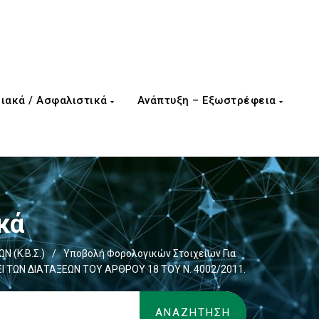
ιακά / Ασφαλιστικά
Ανάπτυξη – Εξωστρέφεια
κά
Ν (Κ.Β.Σ.)
/
Υποβολή Φορολογικών Στοιχείων Για
 ΤΩΝ ΔΙΑΤΑΞΕΩΝ ΤΟΥ ΑΡΘΡΟΥ 18 ΤΟΥ Ν. 4002/2011.