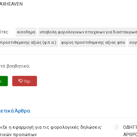
TAXHEAVEN
έτες:
εισοδημα
υποβολη φορολογικων στοιχειων για διασταυρω
προστιθεμενης αξιας (φ.π.α.)
φορος προστιθεμενης αξιας φπα
συγ
τό βοηθητικό;
ι
Οχι
χετικά Άρθρα
ιξε η εφαρμογή για τις φορολογικές δηλώσεις
ΟΔΗΓΙ
σικών προσώπων
ΑΡΘΡΟ