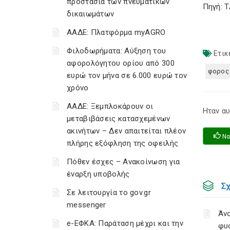
προστασία των πνευματικών
Πηγή: 
δικαιωμάτων
ΑΑΔΕ: Πλατφόρμα myAGRO
Φιλοδωρήματα: Αύξηση του
Ετικ
αφορολόγητου ορίου από 300
φορος 
ευρώ τον μήνα σε 6.000 ευρώ τον
χρόνο
ΑΑΔΕ: Ξεμπλοκάρουν οι
Ηταν αυ
μεταβιβάσεις κατασχεμένων
ακινήτων – Δεν απαιτείται πλέον
Να
πλήρης εξόφληση της οφειλής
Πόθεν έσχες – Ανακοίνωση για
έναρξη υποβολής
Σ
Σε λειτουργία το gov.gr
messenger
Άνο
e-ΕΦΚΑ: Παράταση μέχρι και την
φυ