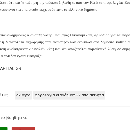
ζεται ότι κατ’ απαίτηση της τρόικας ξηλώθηκε από τον Κώδικα Φορολογίας Ε
κτων ενοικίων τα οποία εκχωρούνταν στο ελληνικό δημόσιο.
επανειλημμένως ο αναπληρωτής υπουργός Οικονομικών, αρμόδιος για τα φορολ
 η δυνατότητα εκχώρησης των ανείσπρακτων ενοικίων στο δημόσιο καθώς 
υση ανείσπρακτων οφειλών κλπ) και ότι αναζητείται νομοθετική λύση σε συμφ
ια που δεν έχουν εισπράξει.
CAPITAL.GR
έτες:
ακινητα
φορολογια εισοδηματων απο ακινητα
τό βοηθητικό;