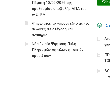
Να
Πέμπτη 10/09/2026 της
προθεσμίας υποβολής ΑΠΔ του
e-ΕΦΚΑ
Ψηφίστηκε το νομοσχέδιο με τις
Σ
αλλαγές σε στέγαση και
αναπηρία
Άνο
Νέα Ενιαία Ψηφιακή Πύλη
φυ
Πληρωμών οφειλών φυσικών
ΠΡ
προσώπων
ΤΟ
ΛΟ
– 