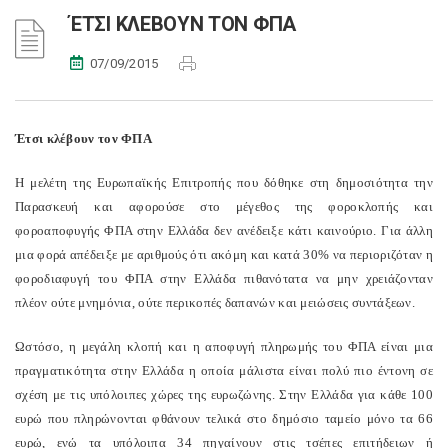
ΈΤΣΙ ΚΛΕΒΟΥΝ ΤΟΝ ΦΠΑ
07/09/2015
Έτσι κλέβουν τον ΦΠΑ
Η μελέτη της Ευρωπαϊκής Επιτροπής που δόθηκε στη δημοσιότητα την
Παρασκευή και αφορούσε στο μέγεθος της φοροκλοπής και
φοροαποφυγής ΦΠΑ στην Ελλάδα δεν ανέδειξε κάτι καινούριο. Για άλλη
μια φορά απέδειξε με αριθμούς ότι ακόμη και κατά 30% να περιοριζόταν η
φοροδιαφυγή του ΦΠΑ στην Ελλάδα πιθανότατα να μην χρειάζονταν
πλέον ούτε μνημόνια, ούτε περικοπές δαπανών και μειώσεις συντάξεων.
Ωστόσο, η μεγάλη κλοπή και η αποφυγή πληρωμής του ΦΠΑ είναι μια
πραγματικότητα στην Ελλάδα η οποία μάλιστα είναι πολύ πιο έντονη σε
σχέση με τις υπόλοιπες χώρες της ευρωζώνης. Στην Ελλάδα για κάθε 100
ευρώ που πληρώνονται φθάνουν τελικά στο δημόσιο ταμείο μόνο τα 66
ευρώ, ενώ τα υπόλοιπα 34 πηγαίνουν στις τσέπες επιτήδειων ή