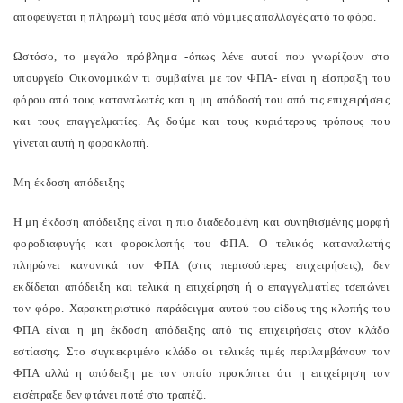
αποφεύγεται η πληρωμή τους μέσα από νόμιμες απαλλαγές από το φόρο.
Ωστόσο, το μεγάλο πρόβλημα -όπως λένε αυτοί που γνωρίζουν στο
υπουργείο Οικονομικών τι συμβαίνει με τον ΦΠΑ- είναι η είσπραξη του
φόρου από τους καταναλωτές και η μη απόδοσή του από τις επιχειρήσεις
και τους επαγγελματίες. Ας δούμε και τους κυριότερους τρόπους που
γίνεται αυτή η φοροκλοπή.
Μη έκδοση απόδειξης
Η μη έκδοση απόδειξης είναι η πιο διαδεδομένη και συνηθισμένης μορφή
φοροδιαφυγής και φοροκλοπής του ΦΠΑ. Ο τελικός καταναλωτής
πληρώνει κανονικά τον ΦΠΑ (στις περισσότερες επιχειρήσεις), δεν
εκδίδεται απόδειξη και τελικά η επιχείρηση ή ο επαγγελματίες τσεπώνει
τον φόρο. Χαρακτηριστικό παράδειγμα αυτού του είδους της κλοπής του
ΦΠΑ είναι η μη έκδοση απόδειξης από τις επιχειρήσεις στον κλάδο
εστίασης. Στο συγκεκριμένο κλάδο οι τελικές τιμές περιλαμβάνουν τον
ΦΠΑ αλλά η απόδειξη με τον οποίο προκύπτει ότι η επιχείρηση τον
εισέπραξε δεν φτάνει ποτέ στο τραπέζι.