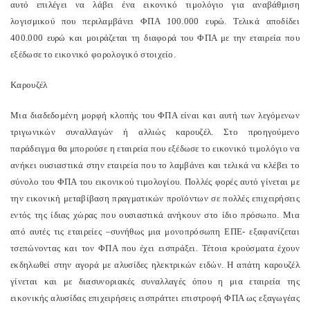
αυτό επιλέγει να λάβει ένα εικονικό τιμολόγιο για αναβάθμιση
λογισμικού που περιλαμβάνει ΦΠΑ 100.000 ευρώ. Τελικά αποδίδει
400.000 ευρώ και μοιράζεται τη διαφορά του ΦΠΑ με την εταιρεία που
εξέδωσε το εικονικό φορολογικό στοιχείο.
Καρουζέλ
Μια διαδεδομένη μορφή κλοπής του ΦΠΑ είναι και αυτή των λεγόμενων
τριγωνικών συναλλαγών ή αλλιώς καρουζέλ. Στο προηγούμενο
παράδειγμα θα μπορούσε η εταιρεία που εξέδωσε το εικονικό τιμολόγιο να
ανήκει ουσιαστικά στην εταιρεία που το λαμβάνει και τελικά να κλέβει το
σύνολο του ΦΠΑ του εικονικού τιμολογίου. Πολλές φορές αυτό γίνεται με
την εικονική μεταβίβαση πραγματικών προϊόντων σε πολλές επιχειρήσεις
εντός της ίδιας χώρας που ουσιαστικά ανήκουν στο ίδιο πρόσωπο. Μια
από αυτές τις εταιρείες –συνήθως μια μονοπρόσωπη ΕΠΕ- εξαφανίζεται
τσεπώνοντας και τον ΦΠΑ που έχει εισπράξει. Τέτοια κρούσματα έχουν
εκδηλωθεί στην αγορά με αλυσίδες ηλεκτρικών ειδών. Η απάτη καρουζέλ
γίνεται και με διασυνοριακές συναλλαγές όπου η μια εταιρεία της
εικονικής αλυσίδας επιχειρήσεις εισπράττει επιστροφή ΦΠΑ ως εξαγωγέας