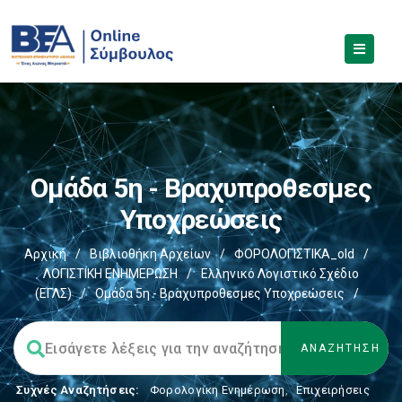
Ομάδα 5η - Βραχυπροθεσμες
Υποχρεώσεις
Αρχική
/
Βιβλιοθήκη Αρχείων
/
ΦΟΡΟΛΟΓΙΣΤΙΚΑ_old
/
ΛΟΓΙΣΤΙΚΗ ΕΝΗΜΕΡΩΣΗ
/
Ελληνικό Λογιστικό Σχέδιο
(ΕΓΛΣ)
/
Ομάδα 5η - Βραχυπροθεσμες Υποχρεώσεις
/
Συχνές Αναζητήσεις:
Φορολογικη Ενημέρωση
,
Επιχειρήσεις