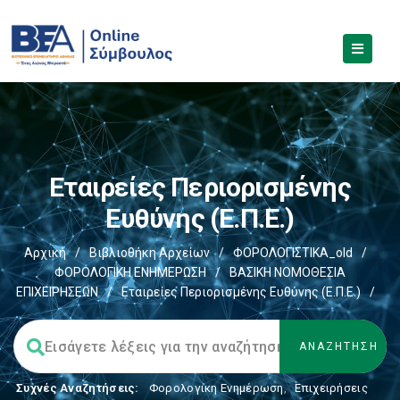
Εταιρείες Περιορισμένης
Ευθύνης (Ε.Π.Ε.)
Αρχική
/
Βιβλιοθήκη Αρχείων
/
ΦΟΡΟΛΟΓΙΣΤΙΚΑ_old
/
ΦΟΡΟΛΟΓΙΚΗ ΕΝΗΜΕΡΩΣΗ
/
ΒΑΣΙΚΗ ΝΟΜΟΘΕΣΙΑ
ΕΠΙΧΕΙΡΗΣΕΩΝ
/
Εταιρείες Περιορισμένης Ευθύνης (Ε.Π.Ε.)
/
Συχνές Αναζητήσεις:
Φορολογικη Ενημέρωση
,
Επιχειρήσεις