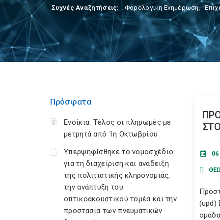
Συχνές Αναζητήσεις:
Φορολογικη Ενημέρωση
,
Επιχ
Πρόσφατα
ΠΡΟ
Ενοίκια: Τέλος οι πληρωμές με
ΣΤΟ
μετρητά από 1η Οκτωβρίου
Υπερψηφίσθηκε το νομοσχέδιο
06
για τη διαχείριση και ανάδειξη
ΘΕ
της πολιτιστικής κληρονομιάς,
την ανάπτυξη του
Πρόστ
οπτικοακουστικού τομέα και την
(upd)
προστασία των πνευματικών
ομάδα