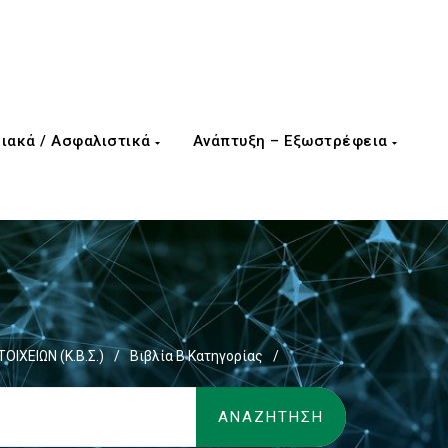
ιακά / Ασφαλιστικά
Ανάπτυξη – Εξωστρέφεια
ΟΙΧΕΙΩΝ (Κ.Β.Σ.)
/
Βιβλία Β Κατηγορίας
/