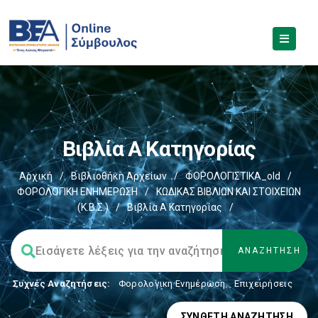
Βιβλία Α Κατηγορίας
Αρχική
/
Βιβλιοθήκη Αρχείων
/
ΦΟΡΟΛΟΓΙΣΤΙΚΑ_old
/
ΦΟΡΟΛΟΓΙΚΗ ΕΝΗΜΕΡΩΣΗ
/
ΚΩΔΙΚΑΣ ΒΙΒΛΙΩΝ ΚΑΙ ΣΤΟΙΧΕΙΩΝ
(Κ.Β.Σ.)
/
Βιβλία Α Κατηγορίας
/
Συχνές Αναζητήσεις:
Φορολογικη Ενημέρωση
,
Επιχειρήσεις
ΣΎΝΘΕΤΗ ΑΝΑΖΉΤΗΣΗ