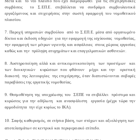
Μετά και το νέο πλαίσιο που έχει διαμορφωθεί για τις επιχειρησιακές
συμβάσεις το Σ.ΕΠ.Ε. επιβάλλεται να συνδράμει συμβουλευτικά
εργαζόμενους και επιχειρήσεις στην σωστή εφαρμογή του νομοθετικού
πλαισίου.
7. Παροχή υπηρεσιών συμβούλου από το Σ.ΕΠ.Ε. μέσα από οργανωμένο
δίκτυο και έκδοση οδηγιών για την εφαρμογή της ισχύουσας νομοθεσίας,
την εφαρμογή των μέτρων υγιεινής και ασφάλειας στους χώρους εργασίας
καθώς και την πρόληψη ατυχημάτων και επαγγελματικών ασθενειών.
8. Αυστηροποίηση αλλά και αντικειμενικοποίηση των προστίμων και
των διοικητικών κυρώσεων που φθάνουν μέχρι και την οριστική
διακοπή της λειτουργίας της επιχείρησης, όταν διαπιστώνονται σοβαρές
παραβάσεις της εργατικής νομοθεσίας.
9. Θεσμοθέτηση της υποχρέωσης του ΣΕΠΕ να επιβάλλει πρόστιμα και
κυρώσεις για την αδήλωτη και ανασφάλιστη εργασία (μέχρι τώρα την
αρμοδιότητα την είχε κυρίως το ΙΚΑ).
10. Σαφής καθορισμός, σε ετήσια βάση, των στόχων και αξιολόγηση των
αποτελεσμάτων σε κεντρικό και περιφερειακό επίπεδο.