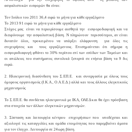
ασφαλιστικών εισφορών θα είναι:
Τον Ιούλιο του 2011 36,4 ευρώ το μήνα για κάθε εργαζόμενο
Το 2013 91 ευρώ το μήνα για κάθε εργαζόμενο
Στόχος μας είναι να περιορίσουμε αισθητά την εισφοροδιαφυγή και να
διευρύνουμε την ασφαλιστική βάση. Ν πληρώνουν περισσότεροι, αν είναι
δυνατόν όλοι, προκειμένου να υπάρξει ελάφρυνση για όλες τις
επιχειρήσεις και τους εργαζόμενους. Επισημαίνεται ότι σήμερα η
εισφοροδιαφυγή φθάνει το 30% περίπου επί των εσόδων των Ταμείων και
οι απώλειες του συστήματος συνολικά ξεπερνά σε ετήσια βάση τα 9 δις
ευρώ.
2. Ηλεκτρονική διασύνδεση του Σ.ΕΠ.Ε. και συνεργασία με όλους τους
όμορους οργανισμούς (Ι.Κ.Α., Ο.Α.Ε.Δ.) αλλά και τους άλλους ελεγκτικούς
μηχανισμούς
Το Σ.ΕΠ.Ε. θα συνδέεται ηλεκτρονικά με ΙΚΑ, ΟΑΕΔ και θα έχει πρόσβαση
στα στοιχεία των άλλων ελεγκτικών μηχανισμών.
3. Σύσταση και λειτουργία κέντρου επιχειρήσεων που υποδέχεται και
αξιολογεί τις καταγγελίες και ομάδα ετοιμότητας που παρεμβαίνει άμεσα
για τον έλεγχο. Λειτουργία σε 24ωρη βάση.