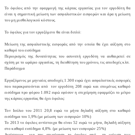
Το όφελος από την εφαρμογή της κάρτας εργασίας για τον εργοδότη θα
είναι η σημαντική μείωση των ασφαλιστικών εισφορών και άρα η μείωση
του μη μισθολογικού κόστους.
Το όφελος για τον εργαζόμενο θα είναι διπλό:
Μείωση της ασφαλιστικής εισφοράς από την οποία θα έχει αύξηση στο
καθαρό του εισόδημα
Περιορισμός της δυνατότητας του ασυνεπή εργοδότη να αυθαιρετεί σε
σχέση με το ωράριο εργασίας, τη διευθέτηση του χρόνου, τις αποδοχές κλπ.
Παράδειγμα
Εργαζόμενος με μηνιαίες αποδοχές 1.300 ευρώ έχει ασφαλιστικές εισφορές
που παρακρατούνται από τον εργοδότη 208 ευρώ και επομένως καθαρό
εισόδημα προ φόρου 1.092 ευρώ εφόσον η επιχείρηση εφαρμόζει το μέτρο
της κάρτας εργασίας θα έχει όφελος:
Τον Ιούλιο του 2011 20,8 ευρώ το μήνα δηλαδή αύξηση στο καθαρό
εισόδημα του 1,9% (με μείωση των εισφορών 10%)
Το 2013 το όφελος αντίστοιχα θα είναι 52 ευρώ το μήνα, δηλαδή αύξηση
στο καθαρό εισόδημα 4,8%. (με μείωση των εισφορών 25%)
Αντίστοιχα για την επιχείρηση το όφελος από τη μείωση των