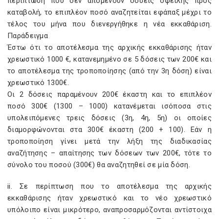
περίπτωση που δεν απομένουν δόσεις οφειλής προς
καταβολή, το επιπλέον ποσό αναζητείται εφάπαξ μέχρι το
τέλος του μήνα που διενεργήθηκε η νέα εκκαθάριση.
Παράδειγμα
Έστω ότι το αποτέλεσμα της αρχικής εκκαθάρισης ήταν
χρεωστικό 1000 €, κατανεμημένο σε 5 δόσεις των 200€ και
το αποτέλεσμα της τροποποίησης (από την 3η δόση) είναι
χρεωστικό 1300€.
Οι 2 δόσεις παραμένουν 200€ έκαστη και το επιπλέον
ποσό 300€ (1300 – 1000) κατανέμεται ισόποσα στις
υπολειπόμενες τρεις δόσεις (3η, 4η, 5η) οι οποίες
διαμορφώνονται στα 300€ έκαστη (200 + 100). Εάν η
τροποποίηση γίνει μετά την λήξη της διαδικασίας
αναζήτησης – απαίτησης των δόσεων των 200€, τότε το
σύνολο του ποσού (300€) θα αναζητηθεί σε μία δόση.
ii. Σε περίπτωση που το αποτέλεσμα της αρχικής
εκκαθάρισης ήταν χρεωστικό και το νέο χρεωστικό
υπόλοιπο είναι μικρότερο, αναπροσαρμόζονται αντίστοιχα