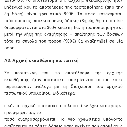
Έστω ότι το αποτέλεσμα της αρχικής εκκαθάρισης ήταν
μηδενικό και το αποτέλεσμα της τροποποίησης (από την
3η δόση) είναι χρεωστικό 900€. Το ποσό κατανέμεται
ισόποσα στις υπολειπόμενες δόσεις (3η, 4η, 5η) οι οποίες
διαμορφώνονται στα 300€ έκαστη. Εάν η τροποποίηση γίνει
μετά την λήξη της αναζήτησης – απαίτησης των δόσεων
τότε το σύνολο του ποσού (900€) θα αναζητηθεί σε μία
δόση.
Α3. Αρχική εκκαθάριση πιστωτική
Σε περίπτωση που το αποτέλεσμα της αρχικής
εκκαθάρισης ήταν πιστωτικό, διακρίνονται οι πιο κάτω
περιπτώσεις, ανάλογα με τη διαχείριση του αρχικού
πιστωτικού υπολοίπου. Ειδικότερα:
i. εάν το αρχικό πιστωτικό υπόλοιπο δεν έχει επιστραφεί
ή συμψηφιστεί, το
ποσό αναπροσαρμόζεται. Το νέο χρεωστικό υπόλοιπο
αναζητείται σε τόσες δόσεις όσες εκείνες που απομένουν,