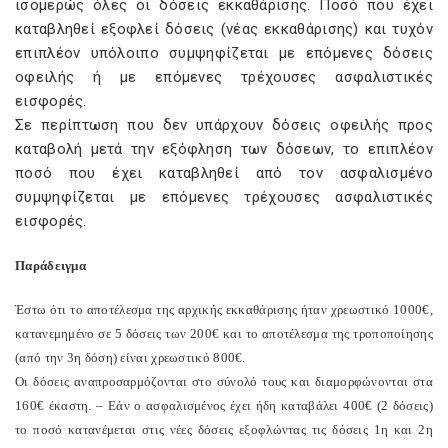
ισομερώς όλες οι δόσεις εκκαθάρισης. Ποσό που έχει
καταβληθεί εξοφλεί δόσεις (νέας εκκαθάρισης) και τυχόν
επιπλέον υπόλοιπο συμψηφίζεται με επόμενες δόσεις
οφειλής ή με επόμενες τρέχουσες ασφαλιστικές
εισφορές.
Σε περίπτωση που δεν υπάρχουν δόσεις οφειλής προς
καταβολή μετά την εξόφληση των δόσεων, το επιπλέον
ποσό που έχει καταβληθεί από τον ασφαλισμένο
συμψηφίζεται με επόμενες τρέχουσες ασφαλιστικές
εισφορές.
Παράδειγμα
Έστω ότι το αποτέλεσμα της αρχικής εκκαθάρισης ήταν χρεωστικό 1000€,
κατανεμημένο σε 5 δόσεις των 200€ και το αποτέλεσμα της τροποποίησης
(από την 3η δόση) είναι χρεωστικό 800€.
Οι δόσεις αναπροσαρμόζονται στο σύνολό τους και διαμορφώνονται στα
160€ έκαστη. – Εάν ο ασφαλισμένος έχει ήδη καταβάλει 400€ (2 δόσεις)
το ποσό κατανέμεται στις νέες δόσεις εξοφλώντας τις δόσεις 1η και 2η