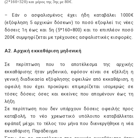
(2*160=320) και μέρος της 3ης με 80€.
– Εάν ο ασφαλισμένος έχει ήδη καταβάλει 1000€
(εξόφληση 5 αρχικών δόσεων) το ποσό εξοφλεί τις νέες
δόσεις 1η έως και 5η (5*160=800) και το επιπλέον ποσό
200€ συμψηφίζεται με τρέχουσες ασφαλιστικές εισφορές.
Α2. Αρχική εκκαθάριση μηδενική
Σε περίπτωση που το αποτέλεσμα της αρχικής
εκκαθάρισης ήταν μηδενικό, εφόσον είναι σε εξέλιξη η
γενική διαδικασία εξόφλησης οφειλών από εκκαθάριση, η
οφειλή που έχει προκύψει επιμερίζεται ισομερώς σε
τόσες δόσεις όσες και εκείνες που απομένουν έως τη
λήξη.
Σε περίπτωση που δεν υπάρχουν δόσεις οφειλής προς
καταβολή, το νέο χρεωστικό υπόλοιπο καταβάλλεται
εφάπαξ μέχρι το τέλος του μήνα που διενεργήθηκε η νέα
εκκαθάριση. Παράδειγμα