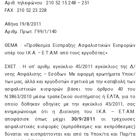
Αριθ. τηλεφώνου : 210 52 15 248 – 251
FAX : 210 52 23 228
Αθήνα 19/8/2011
Αριθμ. Πρωτ. Γ99/1/140
ΘΕΜΑ : «Προθεσμία Είσπραξης Ασφαλιστικών Εισφορών
υπέρ του Ι.Κ.Α. – Ε.Τ.Α.Μ. από τους εργοδότες»
ΣΧΕΤ. : Η υπ’ αριθμ. εγκύκλιο 45/2011 εγκύκλιος της Δ/
νσης Ασφάλισης – Εσόδων. Με αφορμή ερωτήματα Υποκ/
των μας, αλλά και εργοδοτών σχετικά με την καταβολή των
ασφαλιστικών εισφορών βάσει του άρθρου 40 του
Ν.3863/2010 μέσω τραπεζικού συστήματος ή ΕΛΤΑ, για το
οποίο δόθηκαν οδηγίες με την εγκύκλιο 45/2011, σας
ενημερώνουμε ότι η Διοίκηση του Ι.Κ.Α. – Ε.Τ.Α.Μ.
αποφάσισε όπως μέχρι
30/9/2011
οι τρέχουσες
ασφαλιστικές εισφορές (εμπρόθεσμες και εκπρόθεσμες)
δύναται να εισπράττονται και από τα Υποκ/τα και Παρ/τα