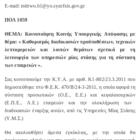
E-mail: mitrwo.b1@yo.syzefxis.gov.gr
ΠΟΛ
1059
Θ
EMA:
Κοινο
π
οίηση
Κοινής
Υ
π
ουργικής
Α
π
όφασης
με
θέμα
: «
Καθορισμός
διαδικασιών
π
ροϋ
π
οθέσεων
,
τεχνικών
λε
π
τομερειών
και
λοι
π
ών
θεμάτων
σχετικά
με
τη
λειτουργία
των
υ
π
ηρεσιών
μίας
στάσης
για
τη
σύσταση
των
εταιρειών
».
Σας
κοινο
π
οιούμε
την
Κ
.
Υ
.
Α
.
με
αριθ
.
K1-802/23.3.2011 π
ου
δημοσιεύθηκε
στο
Φ
.
Ε
.
Κ
. 470/
Β
/24-3-2011,
η
ο
π
οία
αφορά
τη
σύσταση
π
ροσω
π
ικών
(
Ο
.
Ε
.,
Ε
.
Ε
.)
και
κεφαλαιουχικών
(
Ε
.
Π
.
Ε
.,
Α
.
Ε
.)
εταιρειών
και
την
ολοκλήρωση
των
διαδικασιών
έναρξης
αυτών
,
α
π
ό
τις
Υ
π
ηρεσίες
Μίας
Στάσης
(
Υ
.
Μ
.
Σ
.)
Θα
ακολουθήσει
άμεσα
εγκύκλιος
,
με
την
ο
π
οία
θα