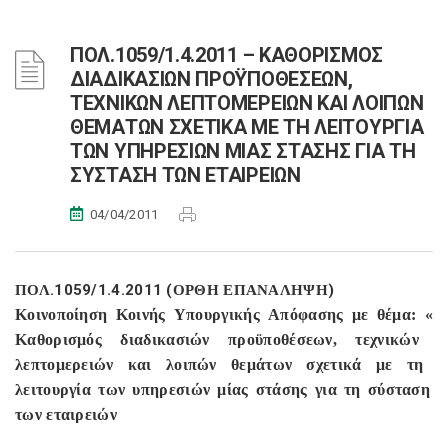
ΠΟΛ.1059/1.4.2011 – ΚΑΘΟΡΙΣΜΟΣ
ΔΙΑΔΙΚΑΣΙΩΝ ΠΡΟΫΠΟΘΕΣΕΩΝ,
ΤΕΧΝΙΚΩΝ ΛΕΠΤΟΜΕΡΕΙΩΝ ΚΑΙ ΛΟΙΠΩΝ
ΘΕΜΑΤΩΝ ΣΧΕΤΙΚΑ ΜΕ ΤΗ ΛΕΙΤΟΥΡΓΙΑ
ΤΩΝ ΥΠΗΡΕΣΙΩΝ ΜΙΑΣ ΣΤΑΣΗΣ ΓΙΑ ΤΗ
ΣΥΣΤΑΣΗ ΤΩΝ ΕΤΑΙΡΕΙΩΝ
04/04/2011
.1059/1.4.2011 (
)
ΠΟΛ
ΟΡΘΗ
ΕΠΑΝΑΛΗΨΗ
Κοινο
π
οίηση
Κοινής
Υ
π
ουργικής
Α
π
όφασης
με
θέμα
: «
Καθορισμός
διαδικασιών
π
ροϋ
π
οθέσεων
,
τεχνικών
λε
π
τομερειών
και
λοι
π
ών
θεμάτων
σχετικά
με
τη
λειτουργία
των
υ
π
ηρεσιών
μίας
στάσης
για
τη
σύσταση
των
εταιρειών