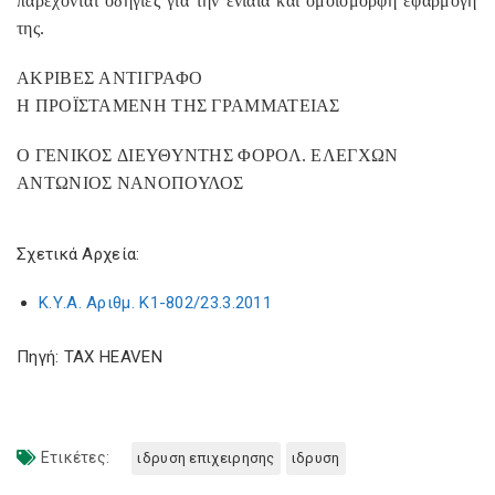
π
αρέχονται
οδηγίες
για
την
ενιαία
και
ομοιόμορφη
εφαρμογή
της
.
ΑΚΡΙΒΕΣ
ΑΝΤΙΓΡΑΦΟ
Η
ΠΡΟΪΣΤΑΜΕΝΗ
ΤΗΣ
ΓΡΑΜΜΑΤΕΙΑΣ
Ο
ΓΕΝΙΚΟΣ
ΔΙΕΥΘΥΝΤΗΣ
ΦΟΡΟΛ
.
ΕΛΕΓΧΩΝ
ΑΝΤΩΝΙΟΣ
ΝΑΝΟΠΟΥΛΟΣ
Σχετικά Αρχεία:
Κ.Υ.Α. Αριθμ. K1-802/23.3.2011
Πηγή: TAX HEAVEN
Ετικέτες:
ιδρυση επιχειρησης
ιδρυση