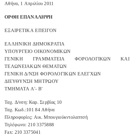
Αθήνα
, 1
Α
π
ριλίου
2011
ΟΡΘΗ
ΕΠΑΝΑΛΗΨΗ
ΕΞΑΙΡΕΤΙΚΑ
ΕΠΕΙΓΟΝ
ΕΛΛΗΝΙΚΗ
ΔΗΜΟΚΡΑΤΙΑ
ΥΠΟΥΡΓΕΙΟ
ΟΙΚΟΝΟΜΙΚΩΝ
ΓΕΝΙΚΗ
ΓΡΑΜΜΑΤΕΙΑ
ΦΟΡΟΛΟΓΙΚΩΝ
ΚΑΙ
ΤΕΛΩΝΕΙΑΚΩΝ
ΘΕΜΑΤΩΝ
ΓΕΝΙΚΗ
Δ
/
ΝΣΗ
ΦΟΡΟΛΟΓΙΚΩΝ
ΕΛΕΓΧΩΝ
ΔΙΕΥΘΥΝΣΗ
ΜΗΤΡΩΟΥ
ΤΜΗΜΑΤΑ
Α
'-
Β
'
Ταχ
.
Δ
/
νση
:
Καρ
.
Σερβίας
10
Ταχ
.
Κωδ
.:101 84
Αθήνα
Πληροφορίες
:
Αικ
.
Μ
π
ουγιούκντολα
π
τσή
Τηλέφωνο
: 210 3375888
Fax: 210 337
5041