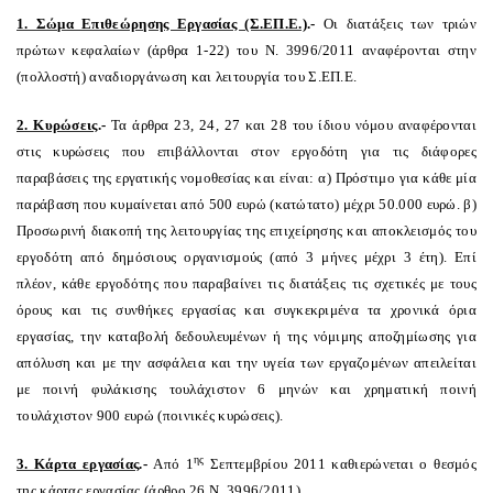
1. Σώμα Επιθεώρησης Εργασίας (Σ.ΕΠ.Ε.)
.-
Οι διατάξεις των τριών
πρώτων κεφαλαίων (άρθρα 1-22) του Ν. 3996/2011 αναφέρονται στην
(πολλοστή) αναδιοργάνωση και λειτουργία του Σ.ΕΠ.Ε.
2. Κυρώσεις
.-
Τα άρθρα 23, 24, 27 και 28 του ίδιου νόμου αναφέρονται
στις κυρώσεις που επιβάλλονται στον εργοδότη για τις διάφορες
παραβάσεις της εργατικής νομοθεσίας και είναι: α) Πρόστιμο για κάθε μία
παράβαση που κυμαίνεται από 500 ευρώ (κατώτατο) μέχρι 50.000 ευρώ. β)
Προσωρινή διακοπή της λειτουργίας της επιχείρησης και αποκλεισμός του
εργοδότη από δημόσιους οργανισμούς (από 3 μήνες μέχρι 3 έτη). Επί
πλέον, κάθε εργοδότης που παραβαίνει τις διατάξεις τις σχετικές με τους
όρους και τις συνθήκες εργασίας και συγκεκριμένα τα χρονικά όρια
εργασίας, την καταβολή δεδουλευμένων ή της νόμιμης αποζημίωσης για
απόλυση και με την ασφάλεια και την υγεία των εργαζομένων απειλείται
με ποινή φυλάκισης τουλάχιστον 6 μηνών και χρηματική ποινή
τουλάχιστον 900 ευρώ (ποινικές κυρώσεις).
ης
3. Κάρτα εργασίας
.-
Από 1
Σεπτεμβρίου 2011 καθιερώνεται ο θεσμός
της κάρτας εργασίας (άρθρο 26 Ν. 3996/2011).