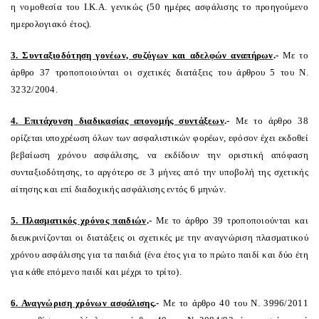
η νομοθεσία του Ι.Κ.Α. γενικώς (50 ημέρες ασφάλισης το προηγούμενο
ημερολογιακό έτος).
3. Συνταξιοδότηση γονέων, συζύγων και αδελφών αναπήρων
.-
Με το
άρθρο 37 τροποποιούνται οι σχετικές διατάξεις του άρθρου 5 του Ν.
3232/2004.
4. Επιτάχυνση διαδικασίας απονομής συντάξεων
.-
Με το άρθρο 38
ορίζεται υποχρέωση όλων των ασφαλιστικών φορέων, εφόσον έχει εκδοθεί
βεβαίωση χρόνου ασφάλισης, να εκδίδουν την οριστική απόφαση
συνταξιοδότησης, το αργότερο σε 3 μήνες από την υποβολή της σχετικής
αίτησης και επί διαδοχικής ασφάλισης εντός 6 μηνών.
5. Πλασματικός χρόνος παιδιών
.-
Με το άρθρο 39 τροποποιούνται και
διευκρινίζονται οι διατάξεις οι σχετικές με την αναγνώριση πλασματικού
χρόνου ασφάλισης για τα παιδιά (ένα έτος για το πρώτο παιδί και δύο έτη
για κάθε επόμενο παιδί και μέχρι το τρίτο).
6. Αναγνώριση χρόνων ασφάλισης
.-
Με το άρθρο 40 του Ν. 3996/2011