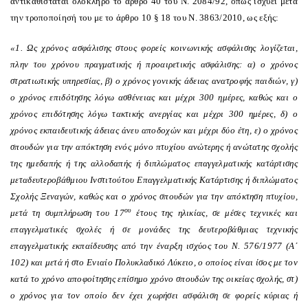
αντικαθίσταται ολόκληρο το άρθρο 40 του Ν. 2084/92, όπως ισχύει μετά
την τροποποίησή του με το άρθρο 10 § 18 του Ν. 3863/2010, ως εξής:
«1. Ως χρόνος ασφάλισης στους φορείς κοινωνικής ασφάλισης λογίζεται,
πλην του χρόνου πραγματικής ή προαιρετικής ασφάλισης: α) ο χρόνος
στρατιωτικής υπηρεσίας, β) ο χρόνος γονικής άδειας ανατροφής παιδιών, γ)
ο χρόνος επιδότησης λόγω ασθένειας και μέχρι 300 ημέρες, καθώς και ο
χρόνος επιδότησης λόγω τακτικής ανεργίας και μέχρι 300 ημέρες, δ) ο
χρόνος εκπαιδευτικής άδειας άνευ αποδοχών και μέχρι δύο έτη, ε) ο χρόνος
σπουδών για την απόκτηση ενός μόνο πτυχίου ανώτερης ή ανώτατης σχολής
της ημεδαπής ή της αλλοδαπής ή διπλώματος επαγγελματικής κατάρτισης
μεταδευτεροβάθμιου Ινστιτούτου Επαγγελματικής Κατάρτισης ή διπλώματος
Σχολής Ξεναγών, καθώς και ο χρόνος σπουδών για την απόκτηση πτυχίου,
ου
μετά τη συμπλήρωση του 17
έτους της ηλικίας, σε μέσες τεχνικές και
επαγγελματικές σχολές ή σε μονάδες της δευτεροβάθμιας τεχνικής
επαγγελματικής εκπαίδευσης από την έναρξη ισχύος του Ν. 576/1977 (Α΄
102) και μετά ή στο Ενιαίο Πολυκλαδικό Λύκειο, ο οποίος είναι ίσος με τον
κατά το χρόνο αποφοίτησης επίσημο χρόνο σπουδών της οικείας σχολής, στ)
ο χρόνος για τον οποίο δεν έχει χωρήσει ασφάλιση σε φορείς κύριας ή