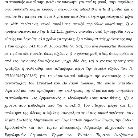
επικουρικής ασφάλισης, μετά την υπαγωγή, για πρώτη φορά, στην ασφάλιση
οποιουδήποτε φορέα κύριας ή επικουρικής ασφάλισης ή το Δημόσιο και ο
οποίος δεν μπορεί να είναι λιγότερος από έναν πλήρη ημερολογιακό μήνα
σε κάθε περίπτωση κενού ασφάλισης μεταξύ περιόδων ασφάλισης, ζ) ο
προβλεπόμενος από την Ε.Γ.Σ.Σ.Ε. χρόνος απουσίας από την εργασία λόγω
κύησης και λοχείας, η) ο χρόνος απεργίας, θ) ο πλασματικός χρόνος της παρ.
1 του άρθρου 141 του Ν. 3655/2008 (Α΄ 58), που αναγνωρίζεται σύμφωνα
με τις διατάξεις αυτές, όπως ισχύουν, ι) ο χρόνος μαθητείας, όπως ορίζεται
από τις ισχύουσες διατάξεις και μέχρι δύο έτη, ια) ο χρόνος προσωρινής
κράτησης ή φυλάκισης που εκτιμήθηκε μέχρι την έναρξη ισχύος του Ν.
2510/1997(Α΄136) για το στρατιωτικό αδίκημα της ανυπακοής ή της
ανυποταξίας του Στρατιωτικού Ποινικού Κώδικα, στο οποίο υπέπεσαν
στρατεύσιμοι που αρνήθηκαν την εκπλήρωση της στρατιωτικής υπηρεσίας
επικαλούμενοι τις θρησκευτικές ή ιδεολογικές τους πεποιθήσεις, ιβ) ο
χρόνος που μεσολαβεί από την απόκτηση του πτυχίου μέχρι και την
απόκτηση της άδειας ασκήσεως επαγγέλματος στους ασφαλισμένους στον
Τομέα Σύνταξης Μηχανικών και Εργοληπτών Δημοσίων Έργων, την Ειδική
Προσαύξηση και τον Τομέα Επικουρικής Ασφάλισης Μηχανικών και
Εργοληπτών Δημοσίων Έργων του Ενιαίου Ταμείου Ανεξάρτητα