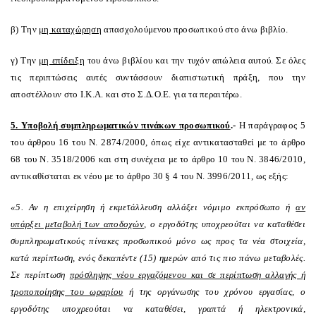
β) Την
μη καταχώρηση
απασχολούμενου προσωπικού στο άνω βιβλίο.
γ) Την
μη επίδειξη
του άνω βιβλίου και την τυχόν απώλεια αυτού. Σε όλες
τις περιπτώσεις αυτές συντάσσουν διαπιστωτική πράξη, που την
αποστέλλουν στο Ι.Κ.Α. και στο Σ.Δ.Ο.Ε. για τα περαιτέρω.
5. Υποβολή συμπληρωματικών πινάκων προσωπικού
.-
Η παράγραφος 5
του άρθρου 16 του Ν. 2874/2000, όπως είχε αντικατασταθεί με το άρθρο
68 του Ν. 3518/2006 και στη συνέχεια με το άρθρο 10 του Ν. 3846/2010,
αντικαθίσταται εκ νέου με το άρθρο 30 § 4 του Ν. 3996/2011, ως εξής:
«5. Αν η επιχείρηση ή εκμετάλλευση αλλάξει νόμιμο εκπρόσωπο ή
αν
υπάρξει μεταβολή των αποδοχών
, ο εργοδότης υποχρεούται να καταθέσει
συμπληρωματικούς πίνακες προσωπικού μόνο ως προς τα νέα στοιχεία,
κατά περίπτωση, ενός δεκαπέντε (15) ημερών από τις πιο πάνω μεταβολές.
Σε περίπτωση
πρόσληψης νέου εργαζόμενου και σε περίπτωση αλλαγής ή
τροποποίησης του ωραρίου
ή της οργάνωσης του χρόνου εργασίας, ο
εργοδότης υποχρεούται να καταθέσει, γραπτά ή ηλεκτρονικά,