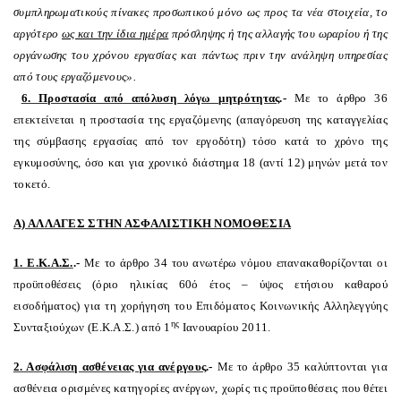
συμπληρωματικούς πίνακες προσωπικού μόνο ως προς τα νέα στοιχεία, το
αργότερο
ως και την ίδια ημέρα
πρόσληψης ή της αλλαγής του ωραρίου ή της
οργάνωσης του χρόνου εργασίας και πάντως πριν την ανάληψη υπηρεσίας
από τους εργαζόμενους».
6. Προστασία από απόλυση λόγω μητρότητας
.-
Με το άρθρο 36
επεκτείνεται η προστασία της εργαζόμενης (απαγόρευση της καταγγελίας
της σύμβασης εργασίας από τον εργοδότη) τόσο κατά το χρόνο της
εγκυμοσύνης, όσο και για χρονικό διάστημα 18 (αντί 12) μηνών μετά τον
τοκετό.
Α) ΑΛΛΑΓΕΣ ΣΤΗΝ ΑΣΦΑΛΙΣΤΙΚΗ ΝΟΜΟΘΕΣΙΑ
1. Ε.Κ.Α.Σ.
.-
Με το άρθρο 34 του ανωτέρω νόμου επανακαθορίζονται οι
προϋποθέσεις (όριο ηλικίας 60ό έτος – ύψος ετήσιου καθαρού
εισοδήματος) για τη χορήγηση του Επιδόματος Κοινωνικής Αλληλεγγύης
ης
Συνταξιούχων (Ε.Κ.Α.Σ.) από 1
Ιανουαρίου 2011.
2. Ασφάλιση ασθένειας για ανέργους
.-
Με το άρθρο 35 καλύπτονται για
ασθένεια ορισμένες κατηγορίες ανέργων, χωρίς τις προϋποθέσεις που θέτει