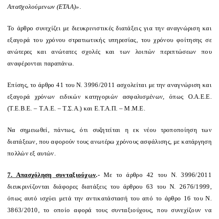
Απασχολούμενων (ΕΤΑΑ)».
Το άρθρο συνεχίζει με διευκρινιστικές διατάξεις για την αναγνώριση και
εξαγορά του χρόνου στρατιωτικής υπηρεσίας, του χρόνου φοίτησης σε
ανώτερες και ανώτατες σχολές και των λοιπών περιπτώσεων που
αναφέρονται παραπάνω.
Επίσης, το άρθρο 41 του Ν. 3996/2011 ασχολείται με την αναγνώριση και
εξαγορά χρόνων ειδικών κατηγοριών ασφαλισμένων, όπως Ο.Α.Ε.Ε.
(Τ.Ε.Β.Ε. – Τ.Α.Ε. – Τ.Σ.Α.) και Ε.Τ.Α.Π. – Μ.Μ.Ε.
Να σημειωθεί, πάντως, ότι συζητείται η εκ νέου τροποποίηση των
διατάξεων, που αφορούν τους ανωτέρω χρόνους ασφάλισης, με κατάργηση
πολλών εξ αυτών.
7. Απασχόληση συνταξιούχων
.-
Με το άρθρο 42 του Ν. 3996/2011
διευκρινίζονται διάφορες διατάξεις του άρθρου 63 του Ν. 2676/1999,
όπως αυτό ισχύει μετά την αντικατάστασή του από το άρθρο 16 του Ν.
3863/2010, το οποίο αφορά τους συνταξιούχους, που συνεχίζουν να