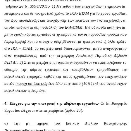
«
Α
ρθρο 26 Ν. 3996/2011.- 1) Με ευθύνη των επιχειρήσεων ενημερώνεται
καθημερινά και σε πραγματικό χρόνο το ΙΚΑ- ΕΤΑΜ για το χρόνο εργασίας,
την ώρα προσέλευσης και αποχώρησης των εργαζομένων της επιχείρησης οι
οποίοι υπάγονται στην ασφάλιση του ΙΚΑ-ΕΤΑΜ. Η διαδικασία αυτή γίνεται
με τη
χρήση κάρτας εργασίας σε ηλεκτρονικό ρολόι
παρουσίας προσωπικού
(ωρομέτρηση) και τα στοιχεία διαβιβάζονται με ηλεκτρονικό ή άλλο τρόπο
στο ΙΚΑ – ΕΤΑΜ. Τα στοιχεία αυτά διασταυρώνονται με τα αναγραφόμενα
στην υποβαλλόμενη από την επιχείρηση Αναλυτική Περιοδική Δήλωση
(Α.Π.Δ.). 2) Στις επιχειρήσεις, οι οποίες υποχρεούνται να εγκαταστήσουν το
σύστημα της κάρτας εργασίας και καταβάλλουν εμπροθέσμως τις
ασφαλιστικές εισφορές, καθώς και στους εργαζομένους των επιχειρήσεων
αυτών,
παρέχεται έκπτωση
έως δέκα τοις εκατό (10%) επί των αντίστοιχων
ασφαλιστικών εισφορών».
4. Έλεγχος για την αποτροπή της αδήλωτης εργασίας
.-
Οι Επιθεωρητές
Εργασίας ελέγχουν στις επιχειρήσεις (άρθρο 25):
α) Την
μη τήρηση
του Ειδικού Βιβλίου Καταχώρησης
Νεοπροσλαμβανομένου Προσωπικού.