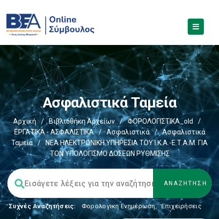
Ασφαλιστικά Ταμεία
Αρχική
/
Βιβλιοθήκη Αρχείων
/
ΦΟΡΟΛΟΓΙΣΤΙΚΑ_old
/
ΕΡΓΑΤΙΚΑ - ΑΣΦΑΛΙΣΤΙΚΑ
/
Ασφαλιστικά
/
Ασφαλιστικά
Ταμεία
/
ΝΕΑ ΗΛΕΚΤΡΟΝΙΚΗ ΥΠΗΡΕΣΙΑ ΤΟΥ Ι.Κ.Α.-Ε.Τ.Α.Μ. ΓΙΑ
ΤΟΝ ΥΠΟΛΟΓΙΣΜΟ ΔΟΣΕΩΝ ΡΥΘΜΙΣΗΣ
Συχνές Αναζητήσεις:
Φορολογικη Ενημέρωση
,
Επιχειρήσεις