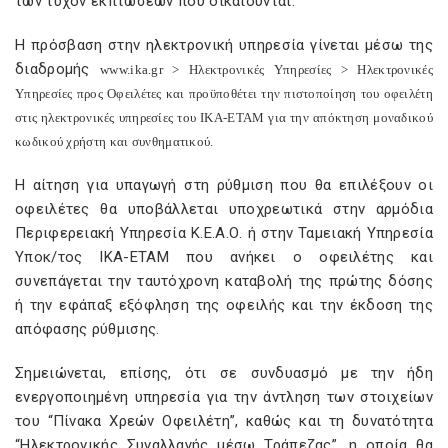
των τυχόν εκπτώσεων που δικαιούνται.
Η πρόσβαση στην ηλεκτρονική υπηρεσία γίνεται μέσω της
διαδρομής
www
.
ika
.
gr
> Ηλεκτρονικές Υπηρεσίες > Ηλεκτρονικές
Υπηρεσίες προς Οφειλέτες και προϋποθέτει την πιστοποίηση του οφειλέτη
στις ηλεκτρονικές υπηρεσίες του ΙΚΑ-ΕΤΑΜ για την απόκτηση μοναδικού
κωδικού χρήστη και συνθηματικού.
Η αίτηση για υπαγωγή στη ρύθμιση που θα επιλέξουν οι
οφειλέτες θα υποβάλλεται υποχρεωτικά στην αρμόδια
Περιφερειακή Υπηρεσία Κ.Ε.Α.Ο. ή στην Ταμειακή Υπηρεσία
Υποκ/τος ΙΚΑ-ΕΤΑΜ που ανήκει ο οφειλέτης και
συνεπάγεται την ταυτόχρονη καταβολή της πρώτης δόσης
ή την εφάπαξ εξόφληση της οφειλής και την έκδοση της
απόφασης ρύθμισης.
Σημειώνεται, επίσης, ότι σε συνδυασμό με την ήδη
ενεργοποιημένη υπηρεσία για την άντληση των στοιχείων
του “Πίνακα Χρεών Οφειλέτη”, καθώς και τη δυνατότητα
“Ηλεκτρονικής Συναλλαγής μέσω Τράπεζας”, η οποία θα