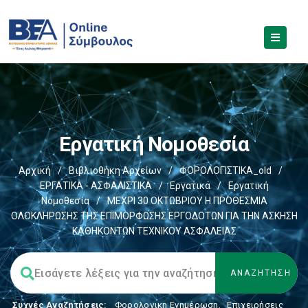
Εργατική Νομοθεσία
Αρχική
/
Βιβλιοθήκη Αρχείων
/
ΦΟΡΟΛΟΓΙΣΤΙΚΑ_old
/
ΕΡΓΑΤΙΚΑ - ΑΣΦΑΛΙΣΤΙΚΑ
/
Εργατικά
/
Εργατική
Νομοθεσία
/
ΜΕΧΡΙ 30 ΟΚΤΩΒΡΙΟΥ Η ΠΡΟΘΕΣΜΙΑ
ΟΛΟΚΛΗΡΩΣΗΣ ΤΗΣ ΕΠΙΜΟΡΦΩΣΗΣ ΕΡΓΟΔΟΤΩΝ ΓΙΑ ΤΗΝ ΑΣΚΗΣΗ
ΚΑΘΗΚΟΝΤΩΝ ΤΕΧΝΙΚΟΥ ΑΣΦΑΛΕΙΑΣ
Συχνές Αναζητήσεις:
Φορολογικη Ενημέρωση
,
Επιχειρήσεις