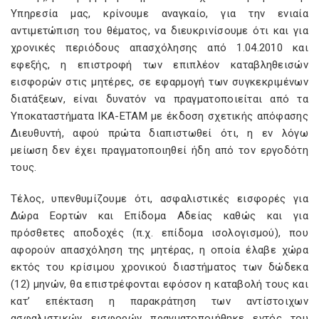
Υπηρεσία μας, κρίνουμε αναγκαίο, για την ενιαία
αντιμετώπιση του θέματος, να διευκρινίσουμε ότι και για
χρονικές περιόδους απασχόλησης από 1.04.2010 και
εφεξής, η επιστροφή των επιπλέον καταβληθεισών
εισφορών στις μητέρες, σε εφαρμογή των συγκεκριμένων
διατάξεων, είναι δυνατόν να πραγματοποιείται από τα
Υποκαταστήματα ΙΚΑ-ΕΤΑΜ με έκδοση σχετικής απόφασης
Διευθυντή, αφού πρώτα διαπιστωθεί ότι, η εν λόγω
μείωση δεν έχει πραγματοποιηθεί ήδη από τον εργοδότη
τους.
Τέλος, υπενθυμίζουμε ότι, ασφαλιστικές εισφορές για
Δώρα Εορτών και Επίδομα Αδείας καθώς και για
πρόσθετες αποδοχές (π.χ. επίδομα ισολογισμού), που
αφορούν απασχόληση της μητέρας, η οποία έλαβε χώρα
εκτός του κρίσιμου χρονικού διαστήματος των δώδεκα
(12) μηνών, θα επιστρέφονται εφόσον η καταβολή τους και
κατ’ επέκταση η παρακράτηση των αντίστοιχων
ασφαλιστικών εισφορών πραγματοποιήθηκε εντός του