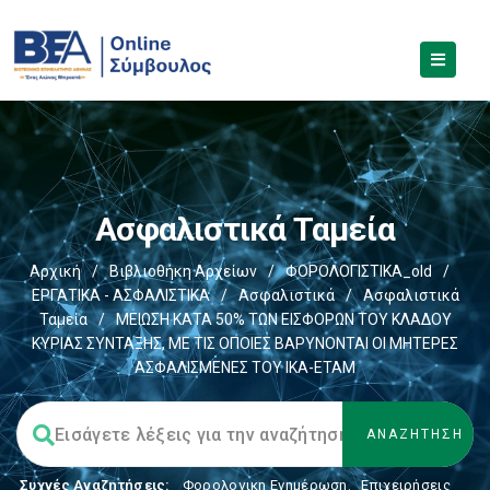
Ασφαλιστικά Ταμεία
Αρχική
/
Βιβλιοθήκη Αρχείων
/
ΦΟΡΟΛΟΓΙΣΤΙΚΑ_old
/
ΕΡΓΑΤΙΚΑ - ΑΣΦΑΛΙΣΤΙΚΑ
/
Ασφαλιστικά
/
Ασφαλιστικά
Ταμεία
/
ΜΕΙΩΣΗ ΚΑΤΑ 50% ΤΩΝ ΕΙΣΦΟΡΩΝ ΤΟΥ ΚΛΑΔΟΥ
ΚΥΡΙΑΣ ΣΥΝΤΑΞΗΣ, ΜΕ ΤΙΣ ΟΠΟΙΕΣ ΒΑΡΥΝΟΝΤΑΙ ΟΙ ΜΗΤΕΡΕΣ
ΑΣΦΑΛΙΣΜΕΝΕΣ ΤΟΥ ΙΚΑ-ΕΤΑΜ
Συχνές Αναζητήσεις:
Φορολογικη Ενημέρωση
,
Επιχειρήσεις