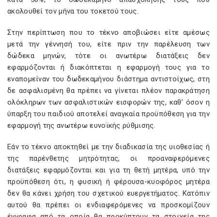
ακολουθεί τον μήνα του τοκετού τους.
Στην περίπτωση που το τέκνο αποβιώσει είτε αμέσως
μετά την γέννησή του, είτε πριν την παρέλευση των
δώδεκα μηνών, τότε οι ανωτέρω διατάξεις δεν
εφαρμόζονται ή διακόπτεται η εφαρμογή τους για το
εναπομείναν του δωδεκαμήνου διάστημα αντιστοίχως, στη
δε ασφαλισμένη θα πρέπει να γίνεται πλέον παρακράτηση
ολόκληρων των ασφαλιστικών εισφορών της, καθ’ όσον η
ύπαρξη του παιδιού αποτελεί αναγκαία προϋπόθεση για την
εφαρμογή της ανωτέρω ευνοϊκής ρύθμισης.
Εάν το τέκνο αποκτηθεί με την διαδικασία της υιοθεσίας ή
της παρένθετης μητρότητας, οι προαναφερόμενες
διατάξεις εφαρμόζονται και για τη θετή μητέρα, υπό την
προϋπόθεση ότι, η φυσική ή φέρουσα-κυοφόρος μητέρα
δεν θα κάνει χρήση του σχετικού ευεργετήματος. Κατόπιν
αυτού θα πρέπει οι ενδιαφερόμενες να προσκομίζουν
έγγραφα από τα οποία θα προκύπτουν τα στοιχεία της