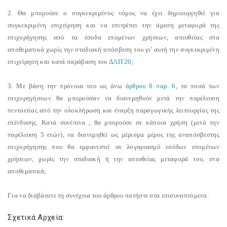
2. Θα μπορούσε ο συγκεκριμένος νόμος να έχει δημιουργηθεί για
συγκεκριμένη επιχείρηση και να επιτρέπει την άμεση μεταφορά της
επιχορήγησης από τα έσοδα επομένων χρήσεων, απευθείας στα
αποθεματικά χωρίς την σταδιακή απόσβεση του γι’ αυτή την συγκεκριμένη
επιχείρηση και κατά παράβαση του
ΔΛΠ 20
;
3. Με βάση την πρόνοια του ως άνω
άρθρου 8 παρ. 6
, τα ποσά των
επιχορηγήσεων θα μπορούσαν να διανεμηθούν μετά την παρέλευση
πενταετίας από την ολοκλήρωση και έναρξη παραγωγικής λειτουργίας της
επένδυσης. Κατά συνέπεια , θα μπορούσε σε κάποια χρήση (μετά την
παρέλευση 5 ετών), να διανεμηθεί ως μέρισμα μέρος της αναπόσβεστης
επιχορήγησης που θα εμφανιστεί σε λογαριασμό εσόδων επομένων
χρήσεων, χωρίς την σταδιακή ή την απευθείας μεταφορά του, στα
αποθεματικά;
Για να διαβάσετε τη συνέχεια του άρθρου πατήστε στα επισυναπτόμενα.
Σχετικά Αρχεία: