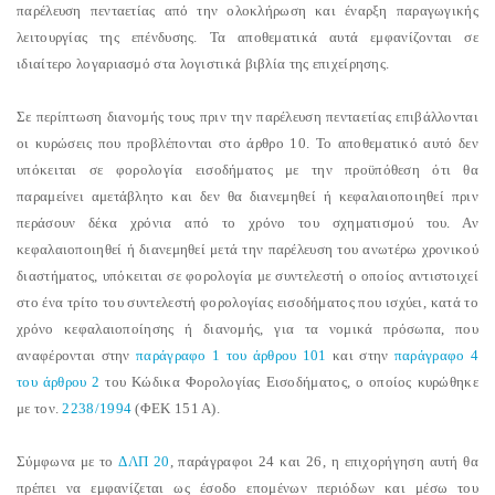
παρέλευση πενταετίας από την ολοκλήρωση και έναρξη παραγωγικής
λειτουργίας της επένδυσης. Τα αποθεματικά αυτά εμφανίζονται σε
ιδιαίτερο λογαριασμό στα λογιστικά βιβλία της επιχείρησης.
Σε περίπτωση διανομής τους πριν την παρέλευση πενταετίας επιβάλλονται
οι κυρώσεις που προβλέπονται στο άρθρο 10. Το αποθεματικό αυτό δεν
υπόκειται σε φορολογία εισοδήματος με την προϋπόθεση ότι θα
παραμείνει αμετάβλητο και δεν θα διανεμηθεί ή κεφαλαιοποιηθεί πριν
περάσουν δέκα χρόνια από το χρόνο του σχηματισμού του. Αν
κεφαλαιοποιηθεί ή διανεμηθεί μετά την παρέλευση του ανωτέρω χρονικού
διαστήματος, υπόκειται σε φορολογία με συντελεστή ο οποίος αντιστοιχεί
στο ένα τρίτο του συντελεστή φορολογίας εισοδήματος που ισχύει, κατά το
χρόνο κεφαλαιοποίησης ή διανομής, για τα νομικά πρόσωπα, που
αναφέρονται στην
παράγραφο 1 του άρθρου 101
και στην
παράγραφο 4
του άρθρου 2
του Κώδικα Φορολογίας Εισοδήματος, ο οποίος κυρώθηκε
με τον.
2238/1994
(ΦΕΚ 151 Α).
Σύμφωνα με το
ΔΛΠ 20
, παράγραφοι 24 και 26, η επιχορήγηση αυτή θα
πρέπει να εμφανίζεται ως έσοδο επομένων περιόδων και μέσω του