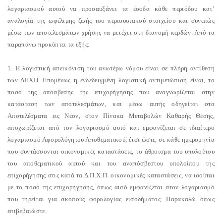
λογαριασμού αυτού να προσαυξάνει τα έσοδα κάθε περιόδου κατ’
αναλογία της ωφέλιμης ζωής του περιουσιακού στοιχείου και συνεπώς
μέσω των αποτελεσμάτων χρήσης να μετέχει στη διανομή κερδών. Από τα
παραπάνω προκύπτει τα εξής:
1. Η λογιστική απεικόνιση του ανωτέρω νόμου είναι σε πλήρη αντίθεση
των ΔΠΧΠ. Επομένως η ενδεδειγμένη λογιστική αντιμετώπιση είναι, το
ποσό της απόσβεσης της επιχορήγησης που αναγνωρίζεται στην
κατάσταση των αποτελεσμάτων, και μέσω αυτής οδηγείται στα
Αποτελέσματα εις Νέον, στον Πίνακα Μεταβολών Kαθαρής Θέσης,
αποχωρίζεται από τον λογαριασμό αυτό και εμφανίζεται σε ιδιαίτερο
λογαριασμό Αφορολόγητου Αποθεματικού, έτσι ώστε, σε κάθε ημερομηνία
που συντάσσονται οικονομικές καταστάσεις, το άθροισμα του υπολοίπου
του αποθεματικού αυτού και του αναπόσβεστου υπολοίπου της
επιχορήγησης στις κατά τα Δ.Π.X.Π. οικονομικές καταστάσεις, να ισούται
με το ποσό της επιχορήγησης, όπως αυτό εμφανίζεται στον λογαριασμό
που τηρείται για σκοπούς φορολογίας εισοδήματος. Παρακαλώ όπως
επιβεβαιώστε.