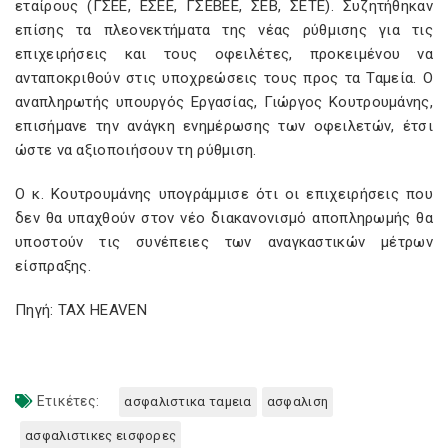
εταίρους (ΓΣΕΕ, ΕΣΕΕ, ΓΣΕΒΕΕ, ΣΕΒ, ΣΕΤΕ). Συζητήθηκαν
επίσης τα πλεονεκτήµατα της νέας ρύθµισης για τις
επιχειρήσεις και τους οφειλέτες, προκειµένου να
ανταποκριθούν στις υποχρεώσεις τους προς τα Ταµεία. Ο
αναπληρωτής υπουργός Εργασίας, Γιώργος Κουτρουµάνης,
επισήµανε την ανάγκη ενηµέρωσης των οφειλετών, έτσι
ώστε να αξιοποιήσουν τη ρύθµιση.
Ο κ. Κουτρουµάνης υπογράµµισε ότι οι επιχειρήσεις που
δεν θα υπαχθούν στον νέο διακανονισµό αποπληρωµής θα
υποστούν τις συνέπειες των αναγκαστικών µέτρων
είσπραξης.
Πηγή: TAX HEAVEN
Ετικέτες:
ασφαλιστικα ταμεια
ασφαλιση
ασφαλιστικες εισφορες