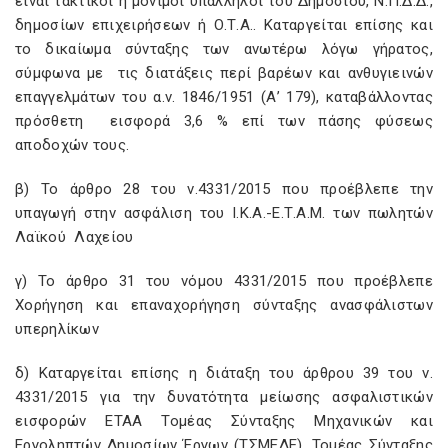
είναι τακτικοί ή μόνιμοι υπάλληλοι του Δημοσίου, Ν.Π.Δ.Δ.,
δημοσίων επιχειρήσεων ή Ο.Τ.Α.. Καταργείται επίσης και
το δικαίωμα σύνταξης των ανωτέρω λόγω γήρατος,
σύμφωνα με τις διατάξεις περί βαρέων και ανθυγιεινών
επαγγελμάτων του α.ν. 1846/1951 (Α’ 179), καταβάλλοντας
πρόσθετη εισφορά 3,6 % επί των πάσης φύσεως
αποδοχών τους.
β) Το άρθρο 28 του ν.4331/2015 που προέβλεπε την
υπαγωγή στην ασφάλιση του Ι.Κ.Α.-Ε.Τ.Α.Μ. των πωλητών
Λαϊκού Λαχείου
γ) Το άρθρο 31 του νόμου 4331/2015 που προέβλεπε
Χορήγηση και επαναχορήγηση σύνταξης ανασφάλιστων
υπερηλίκων
δ) Καταργείται επίσης η διάταξη του άρθρου 39 του ν.
4331/2015 για την δυνατότητα μείωσης ασφαλιστικών
εισφορών ΕΤΑΑ Τομέας Σύνταξης Μηχανικών και
Εργοληπτών Δημοσίων Έργων (ΤΣΜΕΔΕ), Τομέας Σύνταξης