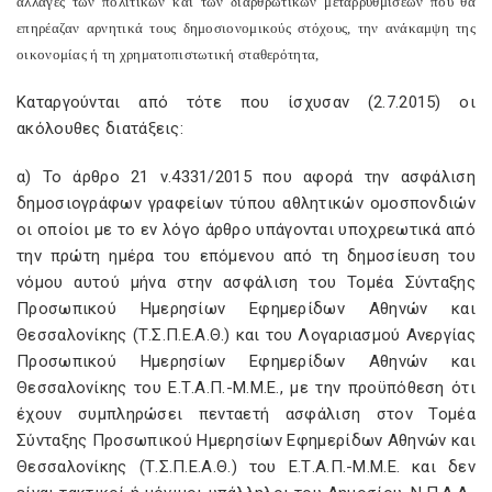
αλλαγές των πολιτικών και των διαρθρωτικών μεταρρυθμίσεων που θα
επηρέαζαν αρνητικά τους δημοσιονομικούς στόχους, την ανάκαμψη της
οικονομίας ή τη χρηματοπιστωτική σταθερότητα,
Καταργούνται από τότε που ίσχυσαν (2.7.2015) οι
ακόλουθες διατάξεις:
α) Το άρθρο 21 ν.4331/2015 που αφορά την ασφάλιση
δημοσιογράφων γραφείων τύπου αθλητικών ομοσπονδιών
οι οποίοι με το εν λόγο άρθρο υπάγονται υποχρεωτικά από
την πρώτη ημέρα του επόμενου από τη δημοσίευση του
νόμου αυτού μήνα στην ασφάλιση του Τομέα Σύνταξης
Προσωπικού Ημερησίων Εφημερίδων Αθηνών και
Θεσσαλονίκης (Τ.Σ.Π.Ε.Α.Θ.) και του Λογαριασμού Ανεργίας
Προσωπικού Ημερησίων Εφημερίδων Αθηνών και
Θεσσαλονίκης του Ε.Τ.Α.Π.-Μ.Μ.Ε., με την προϋπόθεση ότι
έχουν συμπληρώσει πενταετή ασφάλιση στον Τομέα
Σύνταξης Προσωπικού Ημερησίων Εφημερίδων Αθηνών και
Θεσσαλονίκης (Τ.Σ.Π.Ε.Α.Θ.) του Ε.Τ.Α.Π.-Μ.Μ.Ε. και δεν