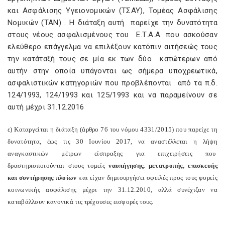
και Ασφάλισης Υγειονομικών (ΤΣΑΥ), Τομέας Ασφάλισης
Νομικών (ΤΑΝ) . Η διάταξη αυτή παρείχε την δυνατότητα
στους νέους ασφαλισμένους του Ε.Τ.Α.Α. που ασκούσαν
ελεύθερο επάγγελμα να επιλέξουν κατόπιν αιτήσεώς τους
την κατάταξή τους σε μία εκ των δύο κατώτερων από
αυτήν στην οποία υπάγονται ως σήμερα υποχρεωτικά,
ασφαλιστικών κατηγοριών που προβλέπονται από τα π.δ.
124/1993, 124/1993 και 125/1993 και να παραμείνουν σε
αυτή μέχρι 31.12.2016
ε) Καταργείται η διάταξη (άρθρο 76 του νόμου 4331/2015) που παρείχε τη
δυνατότητα, έως τις 30 Ιουνίου 2017, να αναστέλλεται η λήψη
αναγκαστικών μέτρων είσπραξης για επιχειρήσεις που
δραστηριοποιoύνται στους τομείς
ναυπήγησης, μετατροπής, επισκευής
και συντήρησης πλοίων
και είχαν δημιουργήσει οφειλές προς τους φορείς
κοινωνικής ασφάλισης μέχρι την 31.12.2010, αλλά συνέχιζαν να
καταβάλλουν κανονικά τις τρέχουσες εισφορές τους.