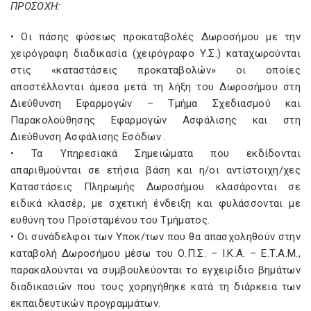
ΠΡΟΣΟΧΗ:
• Οι πάσης φύσεως προκαταβολές Δωροσήμου με την
χειρόγραφη διαδικασία (χειρόγραφο Υ.Σ.) καταχωρούνται
στις «καταστάσεις προκαταβολών» οι οποίες
αποστέλλονται άμεσα μετά τη λήξη του Δωροσήμου στη
Διεύθυνση Εφαρμογών – Τμήμα Σχεδιασμού και
Παρακολούθησης Εφαρμογών Ασφάλισης και στη
Διεύθυνση Ασφάλισης Εσόδων .
• Τα Υπηρεσιακά Σημειώματα που εκδίδονται
απαριθμούνται σε ετήσια βάση και η/οι αντίστοιχη/χες
Καταστάσεις Πληρωμής Δωροσήμου κλασάρονται σε
ειδικά κλασέρ, με σχετική ένδειξη και φυλάσσονται με
ευθύνη του Προϊσταμένου του Τμήματος.
• Οι συνάδελφοι των Υποκ/των που θα απασχοληθούν στην
καταβολή Δωροσήμου μέσω του Ο.Π.Σ. – Ι.Κ.Α. – Ε.Τ.Α.Μ.,
παρακαλούνται να συμβουλεύονται το εγχειρίδιο βημάτων
διαδικασιών που τους χορηγήθηκε κατά τη διάρκεια των
εκπαιδευτικών προγραμμάτων.