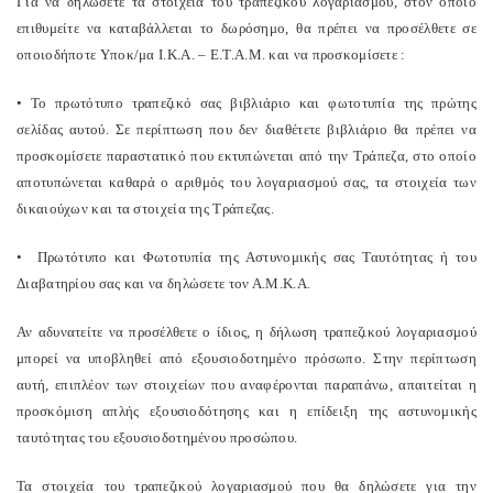
Για να δηλώσετε τα στοιχεία του τραπεζικού λογαριασμού, στον οποίο
επιθυμείτε να καταβάλλεται το δωρόσημο, θα πρέπει να προσέλθετε σε
οποιοδήποτε Υποκ/μα Ι.Κ.Α. – Ε.Τ.Α.Μ. και να προσκομίσετε :
• Το πρωτότυπο τραπεζικό σας βιβλιάριο και φωτοτυπία της πρώτης
σελίδας αυτού. Σε περίπτωση που δεν διαθέτετε βιβλιάριο θα πρέπει να
προσκομίσετε παραστατικό που εκτυπώνεται από την Τράπεζα, στο οποίο
αποτυπώνεται καθαρά ο αριθμός του λογαριασμού σας, τα στοιχεία των
δικαιούχων και τα στοιχεία της Τράπεζας.
•
Πρωτότυπο και Φωτοτυπία της Αστυνομικής σας Ταυτότητας ή του
Διαβατηρίου σας και να δηλώσετε τον Α.Μ.Κ.Α.
Αν αδυνατείτε να προσέλθετε ο ίδιος, η δήλωση τραπεζικού λογαριασμού
μπορεί να υποβληθεί από εξουσιοδοτημένο πρόσωπο. Στην περίπτωση
αυτή, επιπλέον των στοιχείων που αναφέρονται παραπάνω, απαιτείται η
προσκόμιση απλής εξουσιοδότησης και η επίδειξη της αστυνομικής
ταυτότητας του εξουσιοδοτημένου προσώπου.
Τα στοιχεία του τραπεζικού λογαριασμού που θα δηλώσετε για την