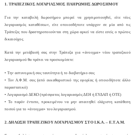
1. ΤΡΑΠΕΖΙΚΟΣ ΛΟΓΑΡΙΑΣΜΟΣ ΠΛΗΡΩΜΗΣ ΔΩΡΟΣΗΜΟΥ
Για την καταβολή δωροσήμου μπορεί να χρησιμοποιηθεί, είτε νέος
λογαριασμός καταθέσεων, είτε οποιοσδήποτε υπάρχον σε μία από τις
Τράπεζες που δραστηροποιούνται στη χώρα αρκεί να είστε εσείς ο πρώτος
δικαιούχος.
Κατά την μετάβασή σας στην Τράπεζα για «άνοιγμα» νέου τραπεζικού
λογαριασμού θα πρέπει να προσκομίσετε:
• Την αστυνομική σας ταυτότητα ή το διαβατήριο σας
• Τον Α.Φ.Μ. σας (από εκκαθαριστικό της εφορίας ή οποιοδήποτε άλλο
παραστατικό)
• Λογαριασμό ΔΕΚΟ (πρόσφατος λογαριασμός ΔΕΗ ή ΕΥΔΑΠ ή ΟΤΕ)
• Το παρόν έντυπο, προκειμένου να μην απαιτηθεί ελάχιστη κατάθεση
ποσού για το «άνοιγμα» του λογαριασμού.
2. ΔΗΛΩΣΗ ΤΡΑΠΕΖΙΚΟΥ ΛΟΓΑΡΙΑΣΜΟΥ ΣΤΟ Ι.Κ.Α. – Ε.Τ.Α.Μ.