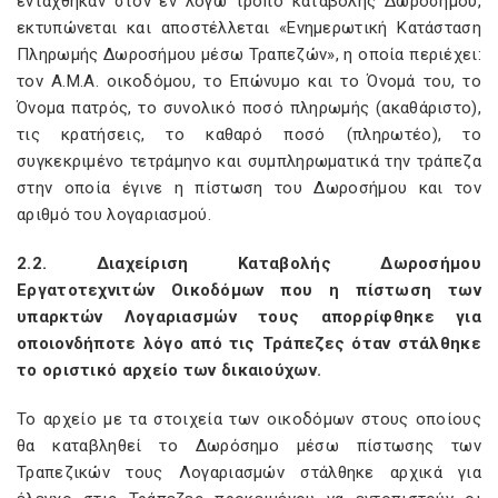
εντάχθηκαν στον εν λόγω τρόπο καταβολής Δωροσήμου,
εκτυπώνεται και αποστέλλεται «Ενημερωτική Κατάσταση
Πληρωμής Δωροσήμου μέσω Τραπεζών», η οποία περιέχει:
τον Α.Μ.Α. οικοδόμου, το Επώνυμο και το Όνομά του, το
Όνομα πατρός, το συνολικό ποσό πληρωμής (ακαθάριστο),
τις κρατήσεις, το καθαρό ποσό (πληρωτέο), το
συγκεκριμένο τετράμηνο και συμπληρωματικά την τράπεζα
στην οποία έγινε η πίστωση του Δωροσήμου και τον
αριθμό του λογαριασμού.
2.2. Διαχείριση Καταβολής Δωροσήμου
Εργατοτεχνιτών Οικοδόμων που η πίστωση των
υπαρκτών Λογαριασμών τους απορρίφθηκε για
οποιονδήποτε λόγο από τις Τράπεζες όταν στάλθηκε
το οριστικό αρχείο των δικαιούχων.
Το αρχείο με τα στοιχεία των οικοδόμων στους οποίους
θα καταβληθεί το Δωρόσημο μέσω πίστωσης των
Τραπεζικών τους Λογαριασμών στάλθηκε αρχικά για