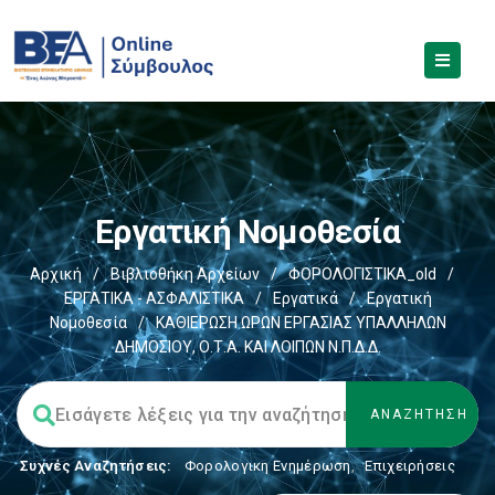
Εργατική Νομοθεσία
Αρχική
/
Βιβλιοθήκη Αρχείων
/
ΦΟΡΟΛΟΓΙΣΤΙΚΑ_old
/
ΕΡΓΑΤΙΚΑ - ΑΣΦΑΛΙΣΤΙΚΑ
/
Εργατικά
/
Εργατική
Νομοθεσία
/
ΚΑΘΙΕΡΩΣΗ ΩΡΩΝ ΕΡΓΑΣΙΑΣ ΥΠΑΛΛΗΛΩΝ
ΔΗΜΟΣΙΟΥ, Ο.Τ.Α. ΚΑΙ ΛΟΙΠΩΝ Ν.Π.Δ.Δ.
Συχνές Αναζητήσεις:
Φορολογικη Ενημέρωση
,
Επιχειρήσεις