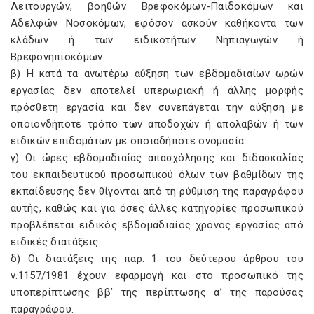
Λειτουργών, βοηθών Βρεφοκόμων-Παιδοκόμων και
Αδελφών Νοσοκόμων, εφόσον ασκούν καθήκοντα των
κλάδων ή των ειδικοτήτων Νηπιαγωγών ή
Βρεφονηπιοκόμων.
β) Η κατά τα ανωτέρω αύξηση των εβδομαδιαίων ωρών
εργασίας δεν αποτελεί υπερωριακή ή άλλης μορφής
πρόσθετη εργασία και δεν συνεπάγεται την αύξηση με
οποιονδήποτε τρόπο των αποδοχών ή απολαβών ή των
ειδικών επιδομάτων με οποιαδήποτε ονομασία.
γ) Οι ώρες εβδομαδιαίας απασχόλησης και διδασκαλίας
του εκπαιδευτικού προσωπικού όλων των βαθμίδων της
εκπαίδευσης δεν θίγονται από τη ρύθμιση της παραγράφου
αυτής, καθώς και για όσες άλλες κατηγορίες προσωπικού
προβλέπεται ειδικός εβδομαδιαίος χρόνος εργασίας από
ειδικές διατάξεις.
δ) Οι διατάξεις της παρ. 1 του δεύτερου άρθρου του
ν.1157/1981 έχουν εφαρμογή και στο προσωπικό της
υποπερίπτωσης ββ’ της περίπτωσης α’ της παρούσας
παραγράφου.