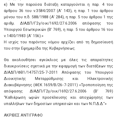
ε) Με την παρούσα διάταξη καταργούνται η παρ. 4 του
άρθρου 36 του ν.3584/2007 (Α’ 143), η παρ. 1 του άρθρου
μόνου του π.δ. 588/1988 (Α’ 284), η παρ. 5 του άρθρου 1 της
αριθμ. ΔΙΑΔΠ/Γ2γ/οικ/1692/27.6.2006 απόφασης του
Υπουργού Εσωτερικών (Β’ 769), η παρ. 5 του άρθρου 16 του
ν.1400/1983 (Α’ 156).»
Η ισχύς του παρόντος νόμου αρχίζει από τη δημοσίευσή
του στην Εφημερίδα της Κυβερνήσεως.
Θα ακολουθήσει εγκύκλιος με όλες τις απαραίτητες
διευκρινίσεις σχετικά με την εφαρμογή των διατάξεων της
ΔΙΑΔΠ/ΦΒ1/14757/25-7-2011 Απόφασης του Υπουργού
Διοικητικής Μεταρρύθμισης και Ηλεκτρονικής
Διακυβέρνησης (ΦΕΚ 1659/Β/26-7-2011) «Τροποποίηση της
απόφασης ΔΙΑΔΠ/Γ2γ/οικ/1692/27.6.2006 (Β’ 769)
“Καθιέρωση ωρών προσέλευσης και αποχώρησης των
υπαλλήλων των δημοσίων υπηρεσιών και των Ν.Π.Δ.Δ.”»
ΑΚΡΙΒΕΣ ΑΝΤΙΓΡΑΦΟ