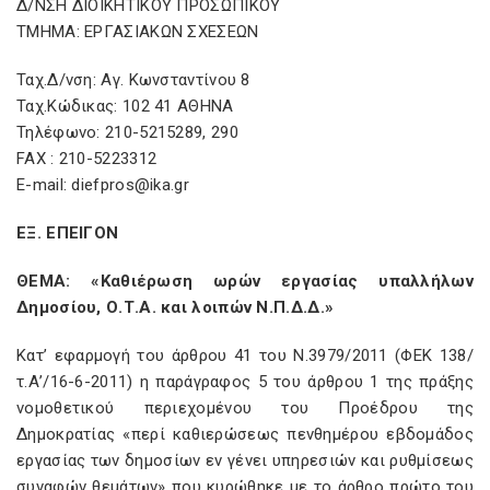
Δ/ΝΣΗ ΔΙΟΙΚΗΤΙΚΟΥ ΠΡΟΣΩΠΙΚΟΥ
ΤΜΗΜΑ: ΕΡΓΑΣΙΑΚΩΝ ΣΧΕΣΕΩΝ
Ταχ.Δ/νση: Αγ. Κωνσταντίνου 8
Ταχ.Κώδικας: 102 41 ΑΘΗΝΑ
Τηλέφωνο: 210-5215289, 290
FAX : 210-5223312
Ε-mail: diefpros@ika.gr
ΕΞ. ΕΠΕΙΓΟΝ
ΘΕΜΑ: «Καθιέρωση ωρών εργασίας υπαλλήλων
Δημοσίου, Ο.Τ.Α. και λοιπών Ν.Π.Δ.Δ.»
Κατ’ εφαρμογή του άρθρου 41 του Ν.3979/2011 (ΦΕΚ 138/
τ.Α’/16-6-2011) η παράγραφος 5 του άρθρου 1 της πράξης
νομοθετικού περιεχομένου του Προέδρου της
Δημοκρατίας «περί καθιερώσεως πενθημέρου εβδομάδος
εργασίας των δημοσίων εν γένει υπηρεσιών και ρυθμίσεως
συναφών θεμάτων» που κυρώθηκε με το άρθρο πρώτο του