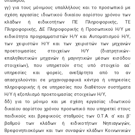
υπαίθρου,
γγ) για τους μόνιμους υπαλλήλους και το προσωπικό με
σχέση εργασίας ιδιωτικού δικαίου αορίστου χρόνου των
κλάδων ή ειδικοτήτων ΠΕ Πληροφορικής, ΤΕ
Πληροφορικής, ΔΕ Πληροφορικής ή Προσωπικού Η/Υ με
ειδικότητα προγραμματιστών Η/Υ και Αυτοματισμού Η/Υ,
των χειριστών Η/Υ και των χειριστών των μηχανών
προετοιμασίας στοιχείων Η/Υ (διατρητικών-
επαληθευτικών μηχανών ή μαγνητικών μέσων εισόδου
στοιχείων), που υπηρετούν στις υπό στοιχείο αα΄
υπηρεσίες και φορείς, ανεξάρτητα από το αν
απασχολούνται σε μηχανογραφικά κέντρα ή υπηρεσίες
πληροφορικής ή σε υπηρεσίες που διαθέτουν συστήματα
Η/Υ ή εξοπλισμό προετοιμασίας στοιχείων Η/Υ,
δδ) για το μόνιμο και με σχέση εργασίας ιδιωτικού
δικαίου αορίστου χρόνου προσωπικό που υπηρετεί στους
παιδικούς και βρεφικούς σταθμούς των Ο.Τ.Α. α’ και β’
βαθμού των κλάδων ή ειδικοτήτων Νηπιαγωγών,
Βρεφονηπιοκόμων και των συναφών κλάδων Κοινωνικών