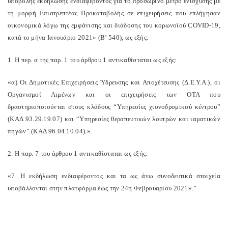
υποβολής εκδήλωσης ενδιαφέροντος για το προσωρινό μέτρο ενίσχυσης με
τη μορφή Επιστρεπτέας Προκαταβολής σε επιχειρήσεις που επλήγησαν
οικονομικά λόγω της εμφάνισης και διάδοσης του κορωνοϊού COVID-19,
κατά το μήνα Ιανουάριο 2021» (Β’ 540), ως εξής:
1. Η περ. α της παρ. 1 του άρθρου 1 αντικαθίσταται ως εξής:
«α) Οι Δημοτικές Επιχειρήσεις Ύδρευσης και Αποχέτευσης (Δ.Ε.Υ.Α.), οι
Οργανισμοί Λιμένων και οι επιχειρήσεις των ΟΤΑ που
δραστηριοποιούνται στους κλάδους “Υπηρεσίες χιονοδρομικού κέντρου”
(ΚΑΔ 93.29.19.07) και “Υπηρεσίες θεραπευτικών λουτρών και ιαματικών
πηγών” (ΚΑΔ 96.04.10.04).».
2. Η παρ. 7 του άρθρου 1 αντικαθίσταται ως εξής:
«7. Η εκδήλωση ενδιαφέροντος και τα ως άνω συνοδευτικά στοιχεία
υποβάλλονται στην πλατφόρμα έως την 24η Φεβρουαρίου 2021».”