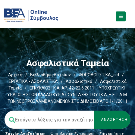
Ασφαλιστικά Ταμεία
Αρχική
/
Βιβλιοθήκη Αρχείων
/
ΦΟΡΟΛΟΓΙΣΤΙΚΑ_old
/
ΕΡΓΑΤΙΚΑ - ΑΣΦΑΛΙΣΤΙΚΑ
/
Ασφαλιστικά
/
Ασφαλιστικά
Ταμεία
/
ΕΓΚΥΚΛΙΟΣ Ι.Κ.Α. ΑΡ. 42/22.6.2011 – ΥΠΟΧΡΕΩΤΙΚΗ
ΥΠΑΓΩΓΗ ΣΤΟΝ ΚΛΑΔΟ ΚΥΡΙΑΣ ΣΥΝΤΑΞΗΣ ΤΟΥ Ι.Κ.Α. – Ε.Τ.Α.Μ.
ΤΩΝ ΝΕΟΠΡΟΣΛΑΜΒΑΝΟΜΕΝΩΝ ΣΤΟ ΔΗΜΟΣΙΟ ΑΠΟ 1/1/2011
Συχνές Αναζητήσεις:
Φορολογικη Ενημέρωση
,
Επιχειρήσεις