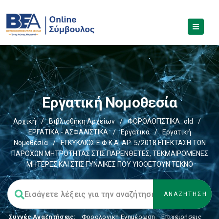
Εργατική Νομοθεσία
Αρχική
/
Βιβλιοθήκη Αρχείων
/
ΦΟΡΟΛΟΓΙΣΤΙΚΑ_old
/
ΕΡΓΑΤΙΚΑ - ΑΣΦΑΛΙΣΤΙΚΑ
/
Εργατικά
/
Εργατική
Νομοθεσία
/
ΕΓΚΥΚΛΙΟΣ Ε.Φ.Κ.Α. ΑΡ. 5/2018 ΕΠΕΚΤΑΣΗ ΤΩΝ
ΠΑΡΟΧΩΝ ΜΗΤΡΟΤΗΤΑΣ ΣΤΙΣ ΠΑΡΕΝΘΕΤΕΣ, ΤΕΚΜΑΙΡΟΜΕΝΕΣ
ΜΗΤΕΡΕΣ ΚΑΙ ΣΤΙΣ ΓΥΝΑΙΚΕΣ ΠΟΥ ΥΙΟΘΕΤΟΥΝ ΤΕΚΝΟ
Συχνές Αναζητήσεις:
Φορολογικη Ενημέρωση
,
Επιχειρήσεις