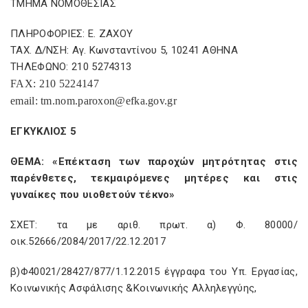
ΤΜΗΜΑ ΝΟΜΟΘΕΣΙΑΣ
ΠΛΗΡΟΦΟΡΙΕΣ: Ε. ΖΑΧΟΥ
ΤΑΧ. Δ/ΝΣΗ: Αγ. Κωνσταντίνου 5, 10241 ΑΘΗΝΑ
ΤΗΛΕΦΩΝΟ: 210 5274313
FAX
: 210 5224147
email
:
tm
.
nom
.
paroxon
@
efka
.
gov
.
gr
ΕΓΚΥΚΛΙΟΣ 5
ΘΕΜΑ: «Επέκταση των παροχών μητρότητας στις
παρένθετες, τεκμαιρόμενες μητέρες και στις
γυναίκες που υιοθετούν τέκνο»
ΣΧΕΤ: τα με αριθ. πρωτ. α) Φ. 80000/
οικ.52666/2084/2017/22.12.2017
β)Φ40021/28427/877/1.12.2015 έγγραφα του Υπ. Εργασίας,
Κοινωνικής Ασφάλισης &Κοινωνικής Αλληλεγγύης,