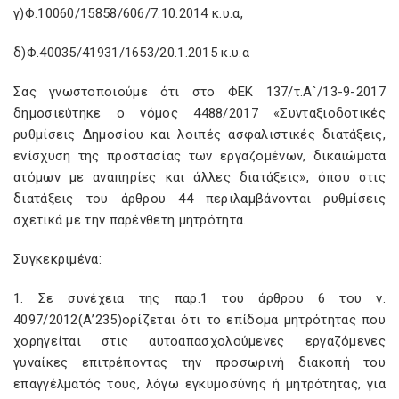
γ)Φ.10060/15858/606/7.10.2014 κ.υ.α,
δ)Φ.40035/41931/1653/20.1.2015 κ.υ.α
Σας γνωστοποιούμε ότι στο ΦΕΚ 137/τ.Α`/13-9-2017
δημοσιεύτηκε ο νόμος 4488/2017 «Συνταξιοδοτικές
ρυθμίσεις Δημοσίου και λοιπές ασφαλιστικές διατάξεις,
ενίσχυση της προστασίας των εργαζομένων, δικαιώματα
ατόμων με αναπηρίες και άλλες διατάξεις», όπου στις
διατάξεις του άρθρου 44 περιλαμβάνονται ρυθμίσεις
σχετικά με την παρένθετη μητρότητα.
Συγκεκριμένα:
1. Σε συνέχεια της παρ.1 του άρθρου 6 του ν.
4097/2012(Α’235)ορίζεται ότι το επίδομα μητρότητας που
χορηγείται στις αυτοαπασχολούμενες εργαζόμενες
γυναίκες επιτρέποντας την προσωρινή διακοπή του
επαγγέλματός τους, λόγω εγκυμοσύνης ή μητρότητας, για