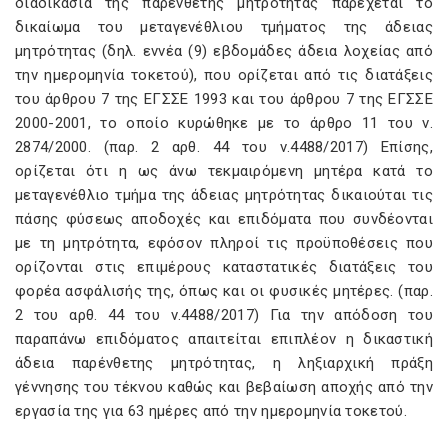
διαδικασία της παρένθετης μητρότητας παρέχεται το
δικαίωμα του μεταγενέθλιου τμήματος της άδειας
μητρότητας (δηλ. εννέα (9) εβδομάδες άδεια λοχείας από
την ημερομηνία τοκετού), που ορίζεται από τις διατάξεις
του άρθρου 7 της ΕΓΣΣΕ 1993 και του άρθρου 7 της ΕΓΣΣΕ
2000-2001, το οποίο κυρώθηκε με το άρθρο 11 του ν.
2874/2000. (παρ. 2 αρθ. 44 του ν.4488/2017) Επίσης,
ορίζεται ότι η ως άνω τεκμαιρόμενη μητέρα κατά το
μεταγενέθλιο τμήμα της άδειας μητρότητας δικαιούται τις
πάσης φύσεως αποδοχές και επιδόματα που συνδέονται
με τη μητρότητα, εφόσον πληροί τις προϋποθέσεις που
ορίζονται στις επιμέρους καταστατικές διατάξεις του
φορέα ασφάλισής της, όπως και οι φυσικές μητέρες. (παρ.
2 του αρθ. 44 του ν.4488/2017) Για την απόδοση του
παραπάνω επιδόματος απαιτείται επιπλέον η δικαστική
άδεια παρένθετης μητρότητας, η ληξιαρχική πράξη
γέννησης του τέκνου καθώς και βεβαίωση αποχής από την
εργασία της για 63 ημέρες από την ημερομηνία τοκετού.