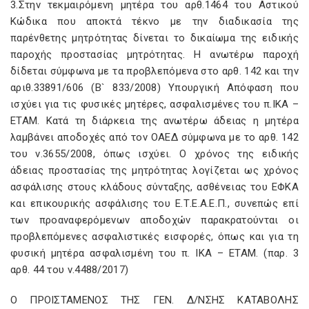
3.Στην τεκμαιρόμενη μητέρα του αρθ.1464 του Αστικού
Κώδικα που αποκτά τέκνο με την διαδικασία της
παρένθετης μητρότητας δίνεται το δικαίωμα της ειδικής
παροχής προστασίας μητρότητας. Η ανωτέρω παροχή
δίδεται σύμφωνα με τα προβλεπόμενα στο αρθ. 142 και την
αριθ.33891/606 (Β` 833/2008) Υπουργική Απόφαση που
ισχύει για τις φυσικές μητέρες, ασφαλισμένες του π.ΙΚΑ –
ΕΤΑΜ. Κατά τη διάρκεια της ανωτέρω άδειας η μητέρα
λαμβάνει αποδοχές από τον ΟΑΕΔ σύμφωνα με το αρθ. 142
του ν.3655/2008, όπως ισχύει. Ο χρόνος της ειδικής
άδειας προστασίας της μητρότητας λογίζεται ως χρόνος
ασφάλισης στους κλάδους σύνταξης, ασθένειας του ΕΦΚΑ
και επικουρικής ασφάλισης του Ε.Τ.Ε.Α.Ε.Π., συνεπώς επί
των προαναφερόμενων αποδοχών παρακρατούνται οι
προβλεπόμενες ασφαλιστικές εισφορές, όπως και για τη
φυσική μητέρα ασφαλισμένη του π. ΙΚΑ – ΕΤΑΜ. (παρ. 3
αρθ. 44 του ν.4488/2017)
Ο ΠΡΟΙΣΤΑΜΕΝΟΣ ΤΗΣ ΓΕΝ. Δ/ΝΣΗΣ ΚΑΤΑΒΟΛΗΣ