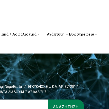
ιακά / Ασφαλιστικά
Ανάπτυξη – Εξωστρέφεια
κή Νομοθεσία
/
ΕΓΚΥΚΛΙΟΣ Ε.Φ.Κ.Α. ΑΡ. 37/2017
ΜΑΤΑ ΔΙΑΔΟΧΙΚΗΣ ΑΣΦΑΛΙΣΗΣ