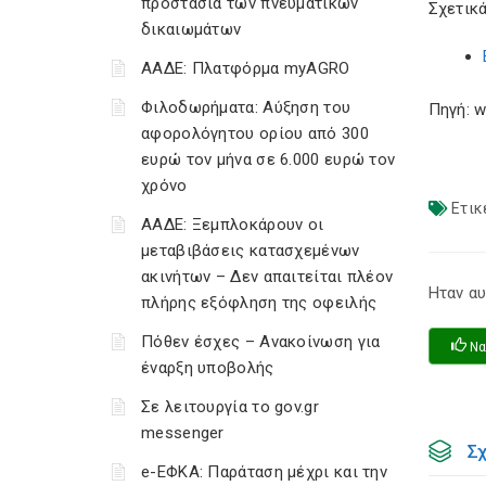
προστασία των πνευματικών
Σχετικά
δικαιωμάτων
ΑΑΔΕ: Πλατφόρμα myAGRO
Φιλοδωρήματα: Αύξηση του
Πηγή: w
αφορολόγητου ορίου από 300
ευρώ τον μήνα σε 6.000 ευρώ τον
χρόνο
Ετικ
ΑΑΔΕ: Ξεμπλοκάρουν οι
μεταβιβάσεις κατασχεμένων
ακινήτων – Δεν απαιτείται πλέον
Ηταν αυ
πλήρης εξόφληση της οφειλής
Πόθεν έσχες – Ανακοίνωση για
Να
έναρξη υποβολής
Σε λειτουργία το gov.gr
messenger
Σ
e-ΕΦΚΑ: Παράταση μέχρι και την