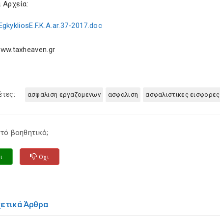
 Αρχεία:
EgkykliosE.F.K.A.ar.37-2017.doc
ww.taxheaven.gr
έτες:
ασφαλιση εργαζομενων
ασφαλιση
ασφαλιστικες εισφορες
τό βοηθητικό;
ι
Οχι
χετικά Άρθρα