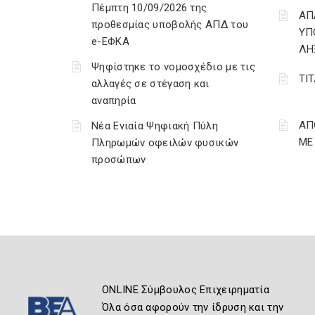
Πέμπτη 10/09/2026 της
ΑΠ
προθεσμίας υποβολής ΑΠΔ του
ΥΠ
e-ΕΦΚΑ
ΛΗ
Ψηφίστηκε το νομοσχέδιο με τις
ΤΙ
αλλαγές σε στέγαση και
αναπηρία
ΑΠ
Νέα Ενιαία Ψηφιακή Πύλη
ΜΕ
Πληρωμών οφειλών φυσικών
προσώπων
ONLINE Σύμβουλος Επιχειρηματία
Όλα όσα αφορούν την ίδρυση και την