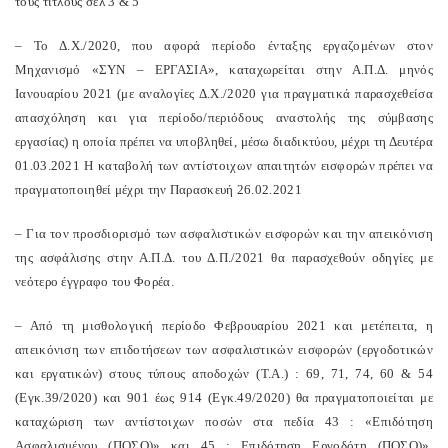
τους τίτλους σελ 3 & 5
– Το Δ.Χ./2020, που αφορά περίοδο ένταξης εργαζομένων στον
Μηχανισμό «ΣΥΝ – ΕΡΓΑΣΙΑ», καταχωρείται στην Α.Π.Δ. μηνός
Ιανουαρίου 2021 (με αναλογίες Δ.Χ./2020 για πραγματικά παρασχεθείσα
απασχόληση και για περίοδο/περιόδους αναστολής της σύμβασης
εργασίας) η οποία πρέπει να υποβληθεί, μέσω διαδικτύου, μέχρι τη Δευτέρα
01.03.2021 Η καταβολή των αντίστοιχων απαιτητών εισφορών πρέπει να
πραγματοποιηθεί μέχρι την Παρασκευή 26.02.2021
– Για τον προσδιορισμό των ασφαλιστικών εισφορών και την απεικόνιση
της ασφάλισης στην Α.Π.Δ. του Δ.Π./2021 θα παρασχεθούν οδηγίες με
νεότερο έγγραφο του Φορέα.
– Από τη μισθολογική περίοδο Φεβρουαρίου 2021 και μετέπειτα, η
απεικόνιση των επιδοτήσεων των ασφαλιστικών εισφορών (εργοδοτικών
και εργατικών) στους τύπους αποδοχών (Τ.Α.) : 69, 71, 74, 60 & 54
(Εγκ.39/2020) και 901 έως 914 (Εγκ.49/2020) θα πραγματοποιείται με
καταχώριση των αντίστοιχων ποσών στα πεδία 43 : «Επιδότηση
Ασφαλισμένου (ΠΟΣΟ)» και 45 : Επιδότηση Εργοδότη (ΠΟΣΟ)»,