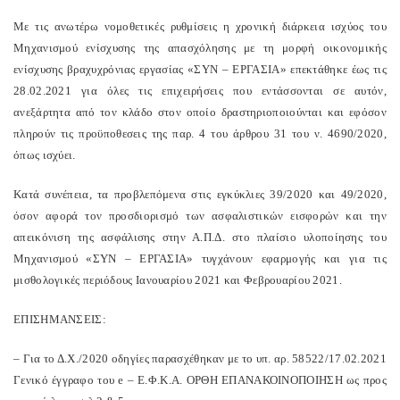
Με τις ανωτέρω νομοθετικές ρυθμίσεις η χρονική διάρκεια ισχύος του
Μηχανισμού ενίσχυσης της απασχόλησης με τη μορφή οικονομικής
ενίσχυσης βραχυχρόνιας εργασίας «ΣΥΝ – ΕΡΓΑΣΙΑ» επεκτάθηκε έως τις
28.02.2021 για όλες τις επιχειρήσεις που εντάσσονται σε αυτόν,
ανεξάρτητα από τον κλάδο στον οποίο δραστηριοποιούνται και εφόσον
πληρούν τις προϋποθεσεις της παρ. 4 του άρθρου 31 του ν. 4690/2020,
όπως ισχύει.
Κατά συνέπεια, τα προβλεπόμενα στις εγκύκλιες 39/2020 και 49/2020,
όσον αφορά τον προσδιορισμό των ασφαλιστικών εισφορών και την
απεικόνιση της ασφάλισης στην Α.Π.Δ. στο πλαίσιο υλοποίησης του
Μηχανισμού «ΣΥΝ – ΕΡΓΑΣΙΑ» τυγχάνουν εφαρμογής και για τις
μισθολογικές περιόδους Ιανουαρίου 2021 και Φεβρουαρίου 2021.
ΕΠΙΣΗΜΑΝΣΕΙΣ:
– Για το Δ.Χ./2020 οδηγίες παρασχέθηκαν με το υπ. αρ. 58522/17.02.2021
Γενικό έγγραφο του e – Ε.Φ.Κ.Α. ΟΡΘΗ ΕΠΑΝΑΚΟΙΝΟΠΟΙΗΣΗ ως προς