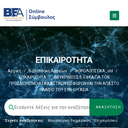
ΕΠΙΚΑΙΡΟΤΗΤΑ
Αρχική
/
Βιβλιοθήκη Αρχείων
/
ΦΟΡΟΛΟΓΙΣΤΙΚΑ_old
/
ΕΠΙΚΑΙΡΟΤΗΤΑ
/
ΔΙΕΥΚΡΙΝΙΣΕΙΣ E-ΕΦΚΑ ΓΙΑ ΤΟΝ
ΠΡΟΣΔΙΟΡΙΣΜΟ ΑΣΦΑΛΙΣΤΙΚΩΝ ΕΙΣΦΟΡΩΝ ΚΑΙ ΤΗΝ ΑΠΔ ΣΤΟ
ΠΛΑΙΣΙΟ ΤΟΥ ΣΥΝ-ΕΡΓΑΣΙΑ
Συχνές Αναζητήσεις:
Φορολογικη Ενημέρωση
,
Επιχειρήσεις