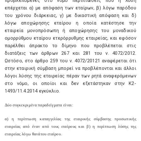
προβλεπόμενες στο νόμο περιπτώσεις που η λύση
επέρχεται α) με απόφαση των εταίρων, β) λόγω παρόδου
του χρόνου διάρκειας, γ) με δικαστική απόφαση και δ)
λόγω αποχώρησης εταίρου η οποία κατέστησε την
εταιρεία μονοπρόσωπη ή αποχώρησης του μοναδικού
ομορρύθμου εταίρου ετερόρρυθμης εταιρείας, και εφόσον
παρέλθει άπρακτο το δίμηνο που προβλέπεται στις
διατάξεις των άρθρων 267 και 281 του ν. 4072/2012.
Ωστόσο, στο άρθρο 259 του ν. 4072/20121 αναφέρεται ότι
στην εταιρική σύμβαση μπορεί να προβλέπονται και άλλοι
λόγοι λύσης της εταιρείας πέραν των ρητά αναφερόμενων
στο νόμο, οι οποίοι και δεν εξετάστηκαν στην Κ2-
1493/11.4.2014 εγκύκλιο.
Δύο συγκεκριμένα παραδείγματα είναι:
α) η περίπτωση καταγγελίας της εταιρικής σύμβασης προσωπικής
εταιρείας από έναν από τους εταίρους και β) η περίπτωση λύσης της
εταιρείας λόγω θανάτου εταίρου.