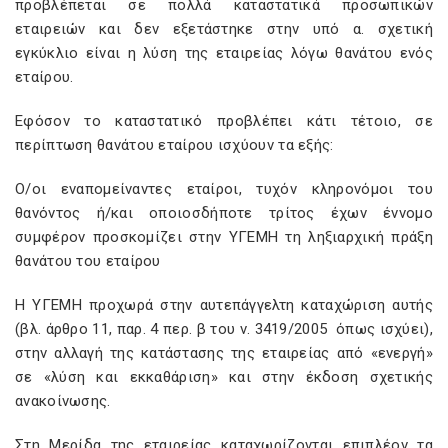
προβλέπεται σε πολλά καταστατικά προσωπικών
εταιρειών και δεν εξετάστηκε στην υπό α. σχετική
εγκύκλιο είναι η λύση της εταιρείας λόγω θανάτου ενός
εταίρου.
Εφόσον το καταστατικό προβλέπει κάτι τέτοιο, σε
περίπτωση θανάτου εταίρου ισχύουν τα εξής:
Ο/οι εναπομείναντες εταίροι, τυχόν κληρονόμοι του
θανόντος ή/και οποιοσδήποτε τρίτος έχων έννομο
συμφέρον προσκομίζει στην ΥΓΕΜΗ τη ληξιαρχική πράξη
θανάτου του εταίρου
Η ΥΓΕΜΗ προχωρά στην αυτεπάγγελτη καταχώριση αυτής
(βλ. άρθρο 11, παρ. 4 περ. β του ν. 3419/2005 όπως ισχύει),
στην αλλαγή της κατάστασης της εταιρείας από «ενεργή»
σε «λύση και εκκαθάριση» και στην έκδοση σχετικής
ανακοίνωσης.
Στη Μερίδα της εταιρείας καταχωρίζονται επιπλέον τα