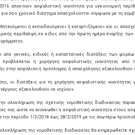
/2016 αποκτούν ασφαλιστική ικανότητα για υγειονομική περ
ί για όσο χρονικό διάστημα απασχολούνται σύμφωνα με τη σύμβ
αθητευόμενοι ή εκπαιδευόμενοι ή καταρτιζόμενοι και οι απασ
ομικής περίθαλψη σε είδος από την πρώτη ημέρα έναρξης των 
ογράμματος.
υ από γενικές, ειδικές ή καταστατικές διατάξεις των φορέ
Α. προβλέπεται η χορήγηση ασφαλιστικής ικανότητας από 
ής στην ασφάλιση ή πρόσληψης ή απασχόλησης εξακολουθούν ν
ίσης, οι διατάξεις για τη χορήγηση ασφαλιστικής ικανότητας
ανέργους εξακολουθούν να ισχύουν.
την ολοκλήρωση της σχετικής νομοθετικής διαδικασίας παρα
ες σας ώστε να ανανεωθεί η ασφαλιστική ικανότητα στους ασφα
α την περίοδο 1/3/2018 έως 28/2/2019 με τις ανωτέρω προϋπο
 ολοκλήρωση της νομοθετικής διαδικασίας θα ενημερωθείτε σχε