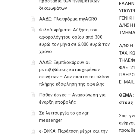
προστασία των πνευματικών
ΕΛΛΗΝ
δικαιωμάτων
ΥΠΟΥΡΓ
ΓΕΝΙΚΗ
ΑΑΔΕ: Πλατφόρμα myAGRO
Δ/ΝΣΗ 
Φιλοδωρήματα: Αύξηση του
ΤΜΗΜΑ 
αφορολόγητου ορίου από 300
ευρώ τον μήνα σε 6.000 ευρώ τον
Δ/ΝΣΗ 
χρόνο
ΤΑΧ. Κ
ΤΗΛΕΦΩ
ΑΑΔΕ: Ξεμπλοκάρουν οι
ΦΑΞ :2
μεταβιβάσεις κατασχεμένων
ΠΛΗΡΟΦ
ακινήτων – Δεν απαιτείται πλέον
E
–
MAIL
πλήρης εξόφληση της οφειλής
Πόθεν έσχες – Ανακοίνωση για
ΘΕΜΑ: 
έναρξη υποβολής
στους 
Σε λειτουργία το gov.gr
Σας γν
messenger
ανέργου
προωθεί
e-ΕΦΚΑ: Παράταση μέχρι και την