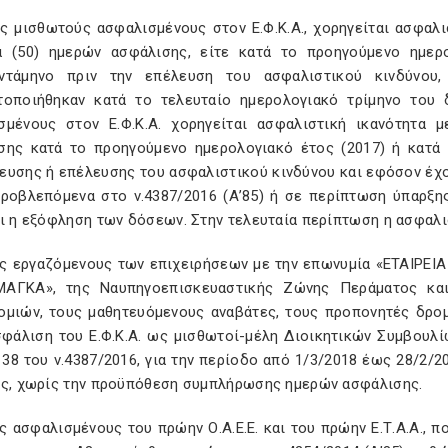
υς μισθωτούς ασφαλισμένους στον Ε.Φ.Κ.Α., χορηγείται ασφαλ
α (50) ημερών ασφάλισης, είτε κατά το προηγούμενο ημερο
ντάμηνο πριν την επέλευση του ασφαλιστικού κινδύνου
τοποιήθηκαν κατά το τελευταίο ημερολογιακό τρίμηνο του 
σμένους στον Ε.Φ.Κ.Α. χορηγείται ασφαλιστική ικανότητα
σης κατά το προηγούμενο ημερολογιακό έτος (2017) ή κατά 
ευσης ή επέλευσης του ασφαλιστικού κινδύνου και εφόσον έχ
προβλεπόμενα στο ν.4387/2016 (Α’85) ή σε περίπτωση ύπαρξης
ι η εξόφληση των δόσεων. Στην τελευταία περίπτωση η ασφαλισ
υς εργαζόμενους των επιχειρήσεων με την επωνυμία «ΕΤΑΙΡΕ
ΑΓΚΑ», της Ναυπηγοεπισκευαστικής Ζώνης Περάματος και
ομιών, τους μαθητευόμενους αναβάτες, τους προπονητές δρ
φάλιση του Ε.Φ.Κ.Α. ως μισθωτοί-μέλη Διοικητικών Συμβουλίω
38 του ν.4387/2016, για την περίοδο από 1/3/2018 έως 28/2/2
ος, χωρίς την προϋπόθεση συμπλήρωσης ημερών ασφάλισης.
ς ασφαλισμένους του πρώην Ο.Α.Ε.Ε. και του πρώην Ε.Τ.Α.Α., 