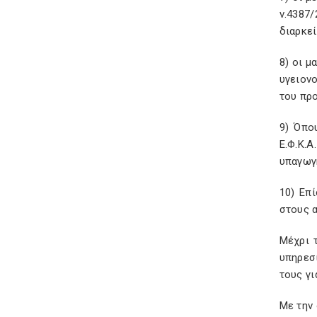
ν.4387
διαρκε
8) οι μ
υγειον
του πρ
9) Όπο
Ε.Φ.Κ.
υπαγωγ
10) Επ
στους 
Μέχρι 
υπηρεσί
τους γι
Με την