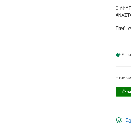
Ο ΥΦΥΠ
ΑΝΑΣΤ
Πηγή: w
Ετικ
Ηταν αυ
Να
Σ