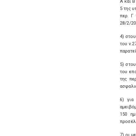
Α και Β
5 της υ
περ. Γ
28/2/20
4) στου
του ν.2
παρατεί
5) στο
του επα
της πε
ασφαλι
6) για
αμειβό
150 ημ
προσέλ
7) οι μ