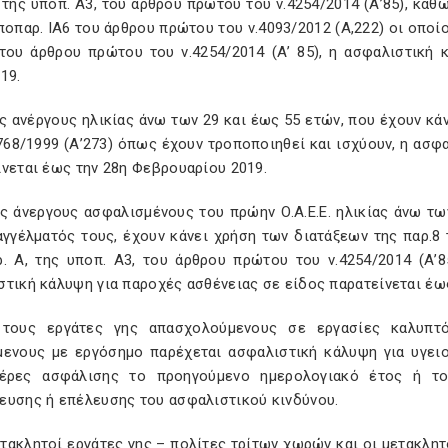
 της υποπ. Α3, του άρθρου πρώτου του ν.4254/2014 (Α’85), κα
ποπαρ. ΙΑ6 του άρθρου πρώτου του ν.4093/2012 (Α,222) οι οποί
 του άρθρου πρώτου του ν.4254/2014 (Α’ 85), η ασφαλιστική
19.
ς ανέργους ηλικίας άνω των 29 και έως 55 ετών, που έχουν κά
768/1999 (Α’273) όπως έχουν τροποποιηθεί και ισχύουν, η ασφ
νεται έως την 28η Φεβρουαρίου 2019.
υς άνεργους ασφαλισμένους του πρώην Ο.Α.Ε.Ε. ηλικίας άνω τω
γγέλματός τους, έχουν κάνει χρήση των διατάξεων της παρ.8 
ρ. Α, της υποπ. Α3, του άρθρου πρώτου του ν.4254/2014 (Α’8
στική κάλυψη για παροχές ασθένειας σε είδος παρατείνεται έω
 τους εργάτες γης απασχολούμενους σε εργασίες καλυπ
μενους με εργόσημο παρέχεται ασφαλιστική κάλυψη για υγει
έρες ασφάλισης το προηγούμενο ημερολογιακό έτος ή το
ευσης ή επέλευσης του ασφαλιστικού κινδύνου.
ετακλητοί εργάτες γης – πολίτες τρίτων χωρών και οι μετακλητ