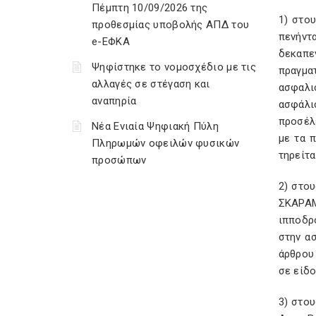
Πέμπτη 10/09/2026 της
1) στο
προθεσμίας υποβολής ΑΠΔ του
πενήντ
e-ΕΦΚΑ
δεκαπε
Ψηφίστηκε το νομοσχέδιο με τις
πραγμα
αλλαγές σε στέγαση και
ασφαλι
αναπηρία
ασφάλι
προσέλ
Νέα Ενιαία Ψηφιακή Πύλη
με τα 
Πληρωμών οφειλών φυσικών
τηρείτα
προσώπων
2) στο
ΣΚΑΡΑΜ
ιπποδρ
στην ασ
άρθρου 
σε είδ
3) στου