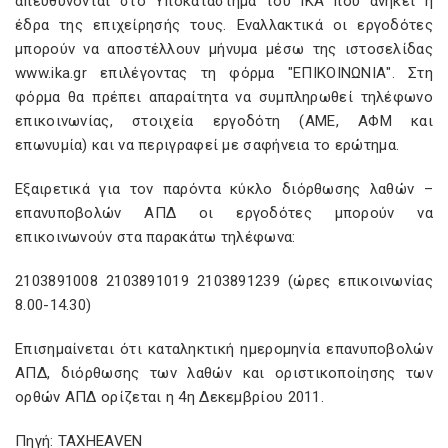
απευθύνονται στο Υποκατάστημα του ΙΚΑ που ανήκει η
έδρα της επιχείρησής τους. Εναλλακτικά οι εργοδότες
μπορούν να αποστέλλουν μήνυμα μέσω της ιστοσελίδας
www.ika.gr επιλέγοντας τη φόρμα "ΕΠΙΚΟΙΝΩΝΙΑ". Στη
φόρμα θα πρέπει απαραίτητα να συμπληρωθεί τηλέφωνο
επικοινωνίας, στοιχεία εργοδότη (ΑΜΕ, ΑΦΜ και
επωνυμία) και να περιγραφεί με σαφήνεια το ερώτημα.
Eξαιρετικά για τον παρόντα κύκλο διόρθωσης λαθών –
επανυποβολών ΑΠΔ οι εργοδότες μπορούν να
επικοινωνούν στα παρακάτω τηλέφωνα:
2103891008 2103891019 2103891239 (ώρες επικοινωνίας
8.00-14.30)
Επισημαίνεται ότι καταληκτική ημερομηνία επανυποβολών
ΑΠΔ, διόρθωσης των λαθών και οριστικοποίησης των
ορθών ΑΠΔ ορίζεται η 4η Δεκεμβρίου 2011.
Πηγή: TAXHEAVEN