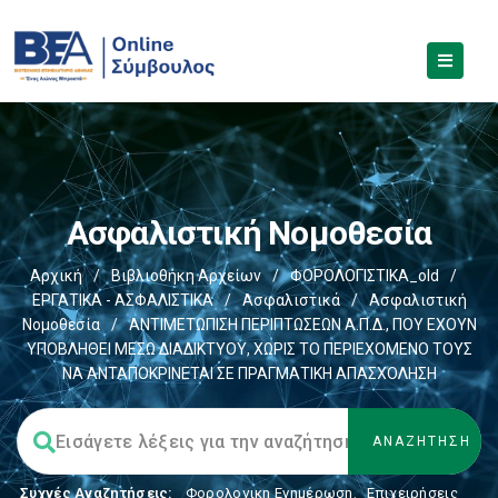
Ασφαλιστική Νομοθεσία
Αρχική
/
Βιβλιοθήκη Αρχείων
/
ΦΟΡΟΛΟΓΙΣΤΙΚΑ_old
/
ΕΡΓΑΤΙΚΑ - ΑΣΦΑΛΙΣΤΙΚΑ
/
Ασφαλιστικά
/
Ασφαλιστική
Νομοθεσία
/
ΑΝΤΙΜΕΤΩΠΙΣΗ ΠΕΡΙΠΤΩΣΕΩΝ Α.Π.Δ., ΠΟΥ ΕΧΟΥΝ
ΥΠΟΒΛΗΘΕΙ ΜΕΣΩ ΔΙΑΔΙΚΤΥΟΥ, ΧΩΡΙΣ ΤΟ ΠΕΡΙΕΧΟΜΕΝΟ ΤΟΥΣ
ΝΑ ΑΝΤΑΠΟΚΡΙΝΕΤΑΙ ΣΕ ΠΡΑΓΜΑΤΙΚΗ ΑΠΑΣΧΟΛΗΣΗ
Συχνές Αναζητήσεις:
Φορολογικη Ενημέρωση
,
Επιχειρήσεις