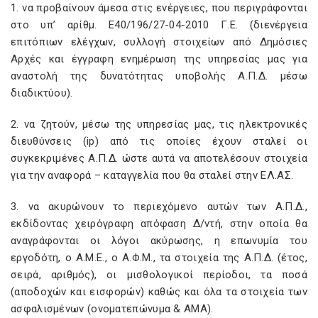
1. να προβαίνουν άμεσα στις ενέργειες, που περιγράφονται
στο υπ’ αρίθμ. Ε40/196/27-04-2010 Γ.Ε. (διενέργεια
επιτόπιων ελέγχων, συλλογή στοιχείων από Δημόσιες
Αρχές και έγγραφη ενημέρωση της υπηρεσίας μας για
αναστολή της δυνατότητας υποβολής Α.Π.Δ. μέσω
διαδικτύου).
2. να ζητούν, μέσω της υπηρεσίας μας, τις ηλεκτρονικές
διευθύνσεις (ip) από τις οποίες έχουν σταλεί οι
συγκεκριμένες Α.Π.Δ. ώστε αυτά να αποτελέσουν στοιχεία
για την αναφορά – καταγγελία που θα σταλεί στην ΕΛ.ΑΣ.
3. να ακυρώνουν το περιεχόμενο αυτών των Α.Π.Δ.,
εκδίδοντας χειρόγραφη απόφαση Δ/ντή, στην οποία θα
αναγράφονται οι λόγοι ακύρωσης, η επωνυμία του
εργοδότη, ο Α.Μ.Ε., ο Α.Φ.Μ., τα στοιχεία της Α.Π.Δ. (έτος,
σειρά, αριθμός), οι μισθολογικοί περίοδοι, τα ποσά
(αποδοχών και εισφορών) καθώς και όλα τα στοιχεία των
ασφαλισμένων (ονοματεπώνυμα & ΑΜΑ).