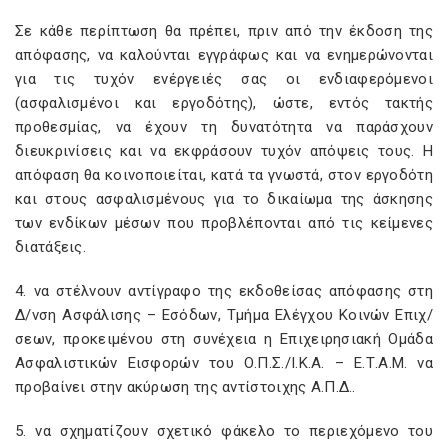
Σε κάθε περίπτωση θα πρέπει, πριν από την έκδοση της
απόφασης, να καλούνται εγγράφως και να ενημερώνονται
για τις τυχόν ενέργειές σας οι ενδιαφερόμενοι
(ασφαλισμένοι και εργοδότης), ώστε, εντός τακτής
προθεσμίας, να έχουν τη δυνατότητα να παράσχουν
διευκρινίσεις και να εκφράσουν τυχόν απόψεις τους. Η
απόφαση θα κοινοποιείται, κατά τα γνωστά, στον εργοδότη
και στους ασφαλισμένους για το δικαίωμα της άσκησης
των ενδίκων μέσων που προβλέπονται από τις κείμενες
διατάξεις.
4. να στέλνουν αντίγραφο της εκδοθείσας απόφασης στη
Δ/νση Ασφάλισης – Εσόδων, Τμήμα Ελέγχου Κοινών Επιχ/
σεων, προκειμένου στη συνέχεια η Επιχειρησιακή Ομάδα
Ασφαλιστικών Εισφορών του Ο.Π.Σ./Ι.Κ.Α. – Ε.Τ.Α.Μ. να
προβαίνει στην ακύρωση της αντίστοιχης Α.Π.Δ..
5. να σχηματίζουν σχετικό φάκελο το περιεχόμενο του