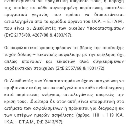
ανταποκρίνεται σε πραγματική υπηρεσία τους, η παροχή
της οποίας σε κάθε συγκεκριμένη περίπτωση, αποτελεί
πραγματικό γεγονός που πρέπει να διαπιστώνεται
αιτιολογημένα από τα αρμόδια όργανα του Ι.Κ.Α. – Ε.Τ.Α.Μ.,
που είναι οι Διευθυντές των οικείων Υποκαταστημάτων
(ΣτΕ 2175/88, 4207/88 & 4383/97).
Οι ασφαλιστικοί φορείς φέρουν το βάρος της απόδειξης
τυχόν δόλιας – εικονικής ασφάλισης με την επίκληση όχι
απλώς υπονοιών και εικασιών αλλά συγκεκριμένων
αποδεικτικών στοιχείων (ΣτΕ 2557/68 & 1001/72).
Οι Διευθυντές των Υποκαταστημάτων έχουν υποχρέωση να
προβαίνουν ακόμη και αυτεπάγγελτα σε κάθε ενδεδειγμένη
κατά περίπτωση ενέργεια, αιτιολογώντας επαρκώς την
κρίση τους, ιδιαίτερα δε όταν αυτή είναι απορριπτική στα
αιτήματα των ασφαλισμένων ή πρόκειται για διαγραφή εκ
των υστέρων ημερών ασφάλισης (άρθρα 118 – 119 Κ.Α.
Ι.Κ.Α. – Ε.Τ.Α.Μ., ΣτΕ 2413/97).