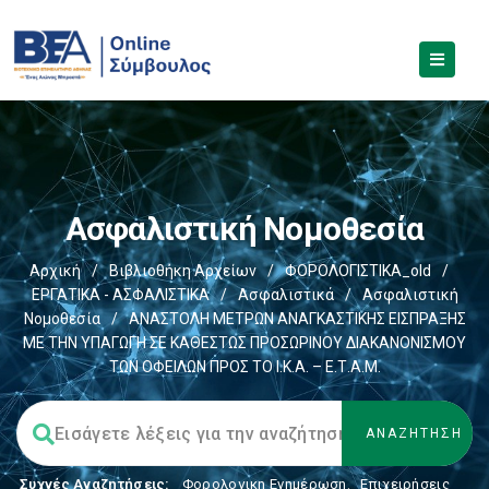
Ασφαλιστική Νομοθεσία
Αρχική
/
Βιβλιοθήκη Αρχείων
/
ΦΟΡΟΛΟΓΙΣΤΙΚΑ_old
/
ΕΡΓΑΤΙΚΑ - ΑΣΦΑΛΙΣΤΙΚΑ
/
Ασφαλιστικά
/
Ασφαλιστική
Νομοθεσία
/
ΑΝΑΣΤΟΛΗ ΜΕΤΡΩΝ ΑΝΑΓΚΑΣΤΙΚΗΣ ΕΙΣΠΡΑΞΗΣ
ΜΕ ΤΗΝ ΥΠΑΓΩΓΗ ΣΕ ΚΑΘΕΣΤΩΣ ΠΡΟΣΩΡΙΝΟΥ ΔΙΑΚΑΝΟΝΙΣΜΟΥ
ΤΩΝ ΟΦΕΙΛΩΝ ΠΡΟΣ ΤΟ Ι.Κ.Α. – Ε.Τ.Α.Μ.
Συχνές Αναζητήσεις:
Φορολογικη Ενημέρωση
,
Επιχειρήσεις