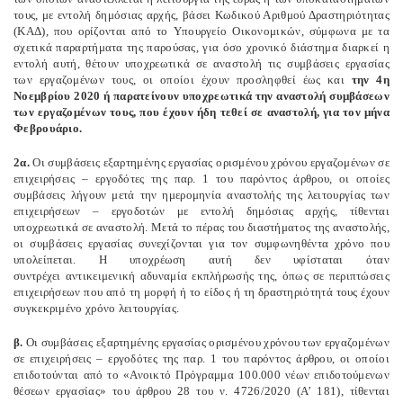
τους, με εντολή δημόσιας αρχής, βάσει Κωδικού Αριθμού Δραστηριότητας
(ΚΑΔ), που ορίζονται από το Υπουργείο Οικονομικών, σύμφωνα με τα
σχετικά παραρτήματα της παρούσας, για όσο χρονικό διάστημα διαρκεί η
εντολή αυτή, θέτουν υποχρεωτικά σε αναστολή τις συμβάσεις εργασίας
των εργαζομένων τους, οι οποίοι έχουν προσληφθεί έως και
την 4η
Νοεμβρίου 2020 ή παρατείνουν υποχρεωτικά την αναστολή συμβάσεων
των εργαζομένων τους, που έχουν ήδη τεθεί σε αναστολή, για τον μήνα
Φεβρουάριο.
2α.
Οι συμβάσεις εξαρτημένης εργασίας ορισμένου χρόνου εργαζομένων σε
επιχειρήσεις – εργοδότες της παρ. 1 του παρόντος άρθρου, οι οποίες
συμβάσεις λήγουν μετά την ημερομηνία αναστολής της λειτουργίας των
επιχειρήσεων – εργοδοτών με εντολή δημόσιας αρχής, τίθενται
υποχρεωτικά σε αναστολή. Μετά το πέρας του διαστήματος της αναστολής,
οι συμβάσεις εργασίας συνεχίζονται για τον συμφωνηθέντα χρόνο που
υπολείπεται. Η υποχρέωση αυτή δεν υφίσταται όταν
συντρέχει αντικειμενική αδυναμία εκπλήρωσής της, όπως σε περιπτώσεις
επιχειρήσεων που από τη μορφή ή το είδος ή τη δραστηριότητά τους έχουν
συγκεκριμένο χρόνο λειτουργίας.
β.
Οι συμβάσεις εξαρτημένης εργασίας ορισμένου χρόνου των εργαζομένων
σε επιχειρήσεις – εργοδότες της παρ. 1 του παρόντος άρθρου, οι οποίοι
επιδοτούνται από το «Ανοικτό Πρόγραμμα 100.000 νέων επιδοτούμενων
θέσεων εργασίας» του άρθρου 28 του ν. 4726/2020 (Α’ 181), τίθενται