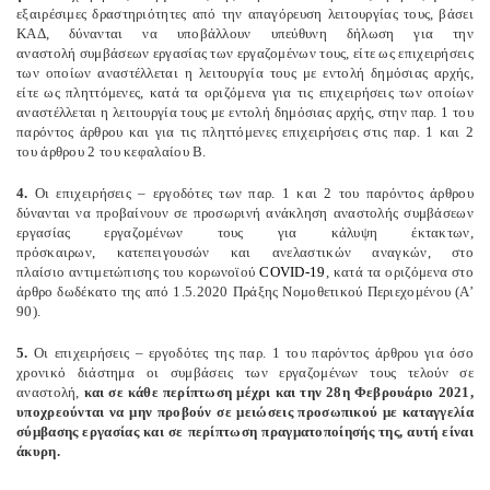
εξαιρέσιμες δραστηριότητες από την απαγόρευση λειτουργίας τους, βάσει
ΚΑΔ, δύνανται να υποβάλλουν υπεύθυνη δήλωση για την
αναστολή συμβάσεων εργασίας των εργαζομένων τους, είτε ως επιχειρήσεις
των οποίων αναστέλλεται η λειτουργία τους με εντολή δημόσιας αρχής,
είτε ως πληττόμενες, κατά τα οριζόμενα για τις επιχειρήσεις των οποίων
αναστέλλεται η λειτουργία τους με εντολή δημόσιας αρχής, στην παρ. 1 του
παρόντος άρθρου και για τις πληττόμενες επιχειρήσεις στις παρ. 1 και 2
του άρθρου 2 του κεφαλαίου Β.
4.
Οι επιχειρήσεις – εργοδότες των παρ. 1 και 2 του παρόντος άρθρου
δύνανται να προβαίνουν σε προσωρινή ανάκληση αναστολής συμβάσεων
εργασίας εργαζομένων τους για κάλυψη έκτακτων,
πρόσκαιρων, κατεπειγουσών και ανελαστικών αναγκών, στο
πλαίσιο αντιμετώπισης του κορωνοϊού
COVID-19
, κατά τα οριζόμενα στο
άρθρο δωδέκατο της από 1.5.2020 Πράξης Νομοθετικού Περιεχομένου (Α’
90).
5.
Οι επιχειρήσεις – εργοδότες της παρ. 1 του παρόντος άρθρου για όσο
χρονικό διάστημα οι συμβάσεις των εργαζομένων τους τελούν σε
αναστολή,
και σε κάθε περίπτωση μέχρι και την 28η Φεβρουάριο 2021,
υποχρεούνται να μην προβούν σε μειώσεις προσωπικού με καταγγελία
σύμβασης εργασίας και σε περίπτωση πραγματοποίησής της, αυτή είναι
άκυρη.