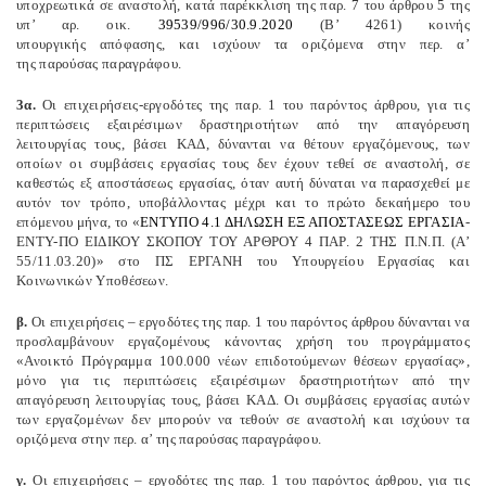
υποχρεωτικά σε αναστολή, κατά παρέκκλιση της παρ. 7 του άρθρου 5 της
υπ’ αρ. οικ.
39539/996/30.9.2020
(Β’ 4261) κοινής
υπουργικής απόφασης, και ισχύουν τα οριζόμενα στην περ. α’
της παρούσας παραγράφου.
3α.
Οι επιχειρήσεις-εργοδότες της παρ. 1 του παρόντος άρθρου, για τις
περιπτώσεις εξαιρέσιμων δραστηριοτήτων από την απαγόρευση
λειτουργίας τους, βάσει ΚΑΔ, δύνανται να θέτουν εργαζόμενους, των
οποίων οι συμβάσεις εργασίας τους δεν έχουν τεθεί σε αναστολή, σε
καθεστώς εξ αποστάσεως εργασίας, όταν αυτή δύναται να παρασχεθεί με
αυτόν τον τρόπο, υποβάλλοντας μέχρι και το πρώτο δεκαήμερο του
επόμενου μήνα, το «
ΕΝΤΥΠΟ 4.1 ΔΗΛΩΣΗ ΕΞ ΑΠΟΣΤΑΣΕΩΣ ΕΡΓΑΣΙΑ
-
ΕΝΤΥ-ΠΟ ΕΙΔΙΚΟΥ ΣΚΟΠΟΥ ΤΟΥ ΑΡΘΡΟΥ 4 ΠΑΡ. 2 ΤΗΣ Π.Ν.Π. (Α’
55/11.03.20)» στο ΠΣ ΕΡΓΑΝΗ του Υπουργείου Εργασίας και
Κοινωνικών Υποθέσεων.
β.
Οι επιχειρήσεις – εργοδότες της παρ. 1 του παρόντος άρθρου δύνανται να
προσλαμβάνουν εργαζομένους κάνοντας χρήση του προγράμματος
«Ανοικτό Πρόγραμμα 100.000 νέων επιδοτούμενων θέσεων εργασίας»,
μόνο για τις περιπτώσεις εξαιρέσιμων δραστηριοτήτων από την
απαγόρευση λειτουργίας τους, βάσει ΚΑΔ. Οι συμβάσεις εργασίας αυτών
των εργαζομένων δεν μπορούν να τεθούν σε αναστολή και ισχύουν τα
οριζόμενα στην περ. α’ της παρούσας παραγράφου.
γ.
Οι επιχειρήσεις – εργοδότες της παρ. 1 του παρόντος άρθρου, για τις