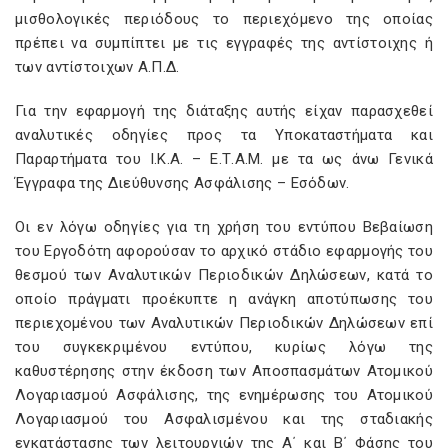
μισθολογικές περιόδους το περιεχόμενο της οποίας
πρέπει να συμπίπτει με τις εγγραφές της αντίστοιχης ή
των αντίστοιχων Α.Π.Δ.
Για την εφαρμογή της διάταξης αυτής είχαν παρασχεθεί
αναλυτικές οδηγίες προς τα Υποκαταστήματα και
Παραρτήματα του Ι.Κ.Α. – Ε.Τ.Α.Μ. με τα ως άνω Γενικά
Έγγραφα της Διεύθυνσης Ασφάλισης – Εσόδων.
Οι εν λόγω οδηγίες για τη χρήση του εντύπου Βεβαίωση
του Εργοδότη αφορούσαν το αρχικό στάδιο εφαρμογής του
θεσμού των Αναλυτικών Περιοδικών Δηλώσεων, κατά το
οποίο πράγματι προέκυπτε η ανάγκη αποτύπωσης του
περιεχομένου των Αναλυτικών Περιοδικών Δηλώσεων επί
του συγκεκριμένου εντύπου, κυρίως λόγω της
καθυστέρησης στην έκδοση των Αποσπασμάτων Ατομικού
Λογαριασμού Ασφάλισης, της ενημέρωσης του Ατομικού
Λογαριασμού του Ασφαλισμένου και της σταδιακής
εγκατάστασης των λειτουργιών της Α΄ και Β΄ Φάσης του