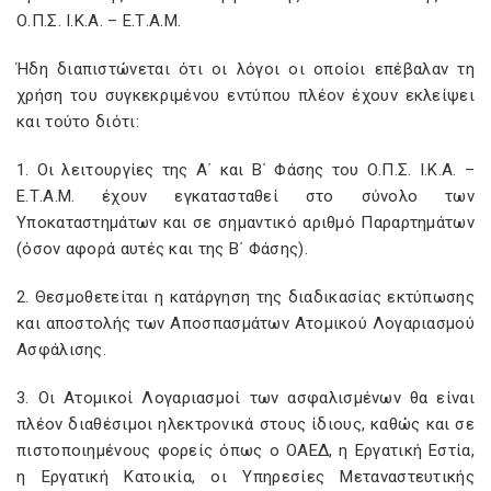
Ο.Π.Σ. Ι.Κ.Α. – Ε.Τ.Α.Μ.
Ήδη διαπιστώνεται ότι οι λόγοι οι οποίοι επέβαλαν τη
χρήση του συγκεκριμένου εντύπου πλέον έχουν εκλείψει
και τούτο διότι:
1. Οι λειτουργίες της Α΄ και Β΄ Φάσης του Ο.Π.Σ. Ι.Κ.Α. –
Ε.Τ.Α.Μ. έχουν εγκατασταθεί στο σύνολο των
Υποκαταστημάτων και σε σημαντικό αριθμό Παραρτημάτων
(όσον αφορά αυτές και της Β΄ Φάσης).
2. Θεσμοθετείται η κατάργηση της διαδικασίας εκτύπωσης
και αποστολής των Αποσπασμάτων Ατομικού Λογαριασμού
Ασφάλισης.
3. Οι Ατομικοί Λογαριασμοί των ασφαλισμένων θα είναι
πλέον διαθέσιμοι ηλεκτρονικά στους ίδιους, καθώς και σε
πιστοποιημένους φορείς όπως ο ΟΑΕΔ, η Εργατική Εστία,
η Εργατική Κατοικία, οι Υπηρεσίες Μεταναστευτικής