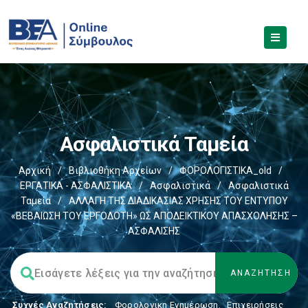
Ασφαλιστικά Ταμεία
Αρχική
/
Βιβλιοθήκη Αρχείων
/
ΦΟΡΟΛΟΓΙΣΤΙΚΑ_old
/
ΕΡΓΑΤΙΚΑ - ΑΣΦΑΛΙΣΤΙΚΑ
/
Ασφαλιστικά
/
Ασφαλιστικά
Ταμεία
/
ΑΛΛΑΓΗ ΤΗΣ ΔΙΑΔΙΚΑΣΙΑΣ ΧΡΗΣΗΣ ΤΟΥ ΕΝΤΥΠΟΥ
«ΒΕΒΑΙΩΣΗ ΤΟΥ ΕΡΓΟΔΟΤΗ» ΩΣ ΑΠΟΔΕΙΚΤΙΚΟΥ ΑΠΑΣΧΟΛΗΣΗΣ –
ΑΣΦΑΛΙΣΗΣ
Συχνές Αναζητήσεις:
Φορολογικη Ενημέρωση
,
Επιχειρήσεις