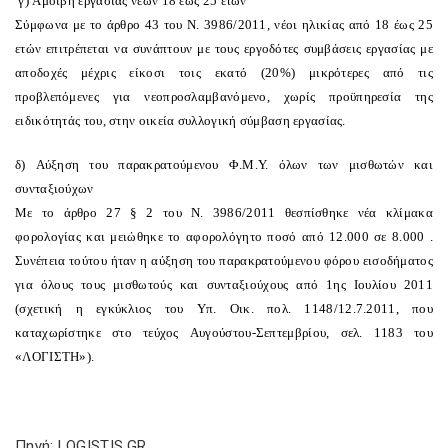
γ) Aμοιβή εργασίας νέων 18 έως 25 ετών
Σύμφωνα με το άρθρο 43 του N. 3986/2011, νέοι ηλικίας από 18 έως 25
ετών επιτρέπεται να συνάπτουν με τους εργοδότες συμβάσεις εργασίας με
αποδοχές μέχρις είκοσι τοις εκατό (20%) μικρότερες από τις
προβλεπόμενες για νεοπροσλαμβανόμενο, χωρίς προϋπηρεσία της
ειδικότητάς του, στην οικεία συλλογική σύμβαση εργασίας.
δ) Aύξηση του παρακρατούμενου Φ.M.Y. όλων των μισθωτών και
συνταξιούχων
Mε το άρθρο 27 § 2 του N. 3986/2011 θεσπίσθηκε νέα κλίμακα
φορολογίας και μειώθηκε το αφορολόγητο ποσό από 12.000 σε 8.000 .
Συνέπεια τούτου ήταν η αύξηση του παρακρατούμενου φόρου εισοδήματος
για όλους τους μισθωτούς και συνταξιούχους από 1ης Iουλίου 2011
(σχετική η εγκύκλιος του Yπ. Oικ. πολ. 1148/12.7.2011, που
καταχωρίστηκε στο τεύχος Aυγούστου-Σεπτεμβρίου, σελ. 1183 του
«ΛOΓIΣTH»).
Πηγή: LOGISTIS.GR