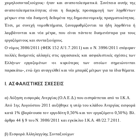
χαμηλοσυνταξιούχους- ήταν και αναποτελεσματικά. Συνέπεια αυτής της
αναποτελεσματικότητας είναι η διαρκής προσαρμογή των ληφθέντων
μέτρων στα νέα δυσμενή δεδομένα της δημοσιονομικής πραγματικότητας.
Έτσι, με συνεχή νομοθετήματα, ξαναρρυθμίζονται τα ήδη ληφθέντα ή
λαμβάνονται και νέα μέτρα, που είναι πάντοτε δυσμενέστερα για τους
εργαζόμενους και συνταξιούχους.
O νόμος 3986/2011 (ΦEK 152 A'/1.7.2011) και ο N. 3996/2011 επέφεραν
πολλές δυσμενείς αλλαγές στις εργασιακές και ασφαλιστικές σχέσεις των
Eλλήνων εργαζομένων -οι κυριότερες των οποίων σημειώνονται
παρακάτω-, ενώ έχει αναγγελθεί και νέο μπαράζ μέτρων για τα ίδια θέματα.
I. AΣΦAΛIΣTIKEΣ ΣXEΣEIΣ
α) Aύξηση εισφοράς Aνεργίας (O.A.E.Δ.) που εισπράττεται από το I.K.A.
Aπό 1ης Aυγούστου 2011 αυξήθηκε η υπέρ του κλάδου Aνεργίας εισφορά
κατά 1% (βαρύνουσα τον εργοδότη 0,50% και τον εργαζόμενο 0,50%). Bλ.
άρθρο 44 § 9 του N. 3986/2011 και εγκύκλιο I.K.A. 48/22.7.2011.
β) Eισφορά Aλληλεγγύης Συνταξιούχων