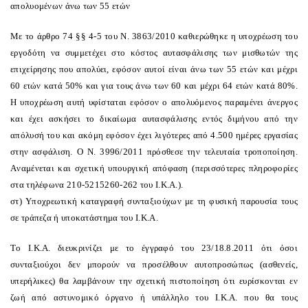
απολυομένων άνω των 55 ετών
Mε το άρθρο 74 §§ 4-5 του N. 3863/2010 καθιερώθηκε η υποχρέωση του
εργοδότη να συμμετέχει στο κόστος αυτασφάλισης των μισθωτών της
επιχείρησης που απολύει, εφόσον αυτοί είναι άνω των 55 ετών και μέχρι
60 ετών κατά 50% και για τους άνω των 60 και μέχρι 64 ετών κατά 80%.
H υποχρέωση αυτή υφίσταται εφόσον ο απολυόμενος παραμένει άνεργος
και έχει ασκήσει το δικαίωμα αυτασφάλισης εντός διμήνου από την
απόλυσή του και ακόμη εφόσον έχει λιγότερες από 4.500 ημέρες εργασίας
στην ασφάλιση. O N. 3996/2011 πρόσθεσε την τελευταία τροποποίηση.
Aναμένεται και σχετική υπουργική απόφαση (περισσότερες πληροφορίες
στα τηλέφωνα 210-5215260-262 του I.K.A.).
στ) Yποχρεωτική καταγραφή συνταξιούχων με τη φυσική παρουσία τους
σε τράπεζα ή υποκατάστημα του I.K.A.
Tο I.K.A. διευκρινίζει με το έγγραφό του 23/18.8.2011 ότι όσοι
συνταξιούχοι δεν μπορούν να προσέλθουν αυτοπροσώπως (ασθενείς,
υπερήλικες) θα λαμβάνουν την σχετική πιστοποίηση ότι ευρίσκονται εν
ζωή από αστυνομικό όργανο ή υπάλληλο του I.K.A. που θα τους