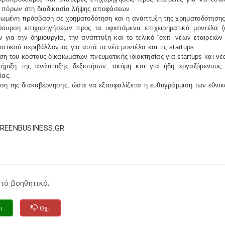
 πόρων στη διαδικασία λήψης αποφάσεων.
τιωμένη πρόσβαση σε χρηματοδότηση και η ανάπτυξη της χρηματοδότηση
συρση επιχορηγήσεων προς τα υφιστάμενα επιχειρηματικά μοντέλα (ό
 για την δημιουργία, την ανάπτυξη και το τελικό “exit” νέων εταιρειώ
ιστικού περιβάλλοντος για αυτά τα νέα μοντέλα και τις startups.
ση του κόστους δικαιωμάτων πνευματικής ιδιοκτησίας για startups και νέ
ήριξη της ανάπτυξης δεξιοτήτων, ακόμη και για ήδη εργαζόμενους,
ίας.
ση της διακυβέρνησης, ώστε να εξασφαλίζεται η ευθυγράμμιση των εθνικώ
GREENBUSINESS.GR
τό βοηθητικό;
ι
Οχι