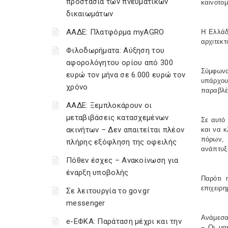
προστασία των πνευματικών
καινοτομ
δικαιωμάτων
ΑΑΔΕ: Πλατφόρμα myAGRO
Η Ελλάδ
αρχιτεκτ
Φιλοδωρήματα: Αύξηση του
αφορολόγητου ορίου από 300
Σύμφωνα
ευρώ τον μήνα σε 6.000 ευρώ τον
υπάρχου
χρόνο
παραβλέψ
ΑΑΔΕ: Ξεμπλοκάρουν οι
μεταβιβάσεις κατασχεμένων
Σε αυτό 
ακινήτων – Δεν απαιτείται πλέον
και να 
πόρων, 
πλήρης εξόφληση της οφειλής
ανάπτυξ
Πόθεν έσχες – Ανακοίνωση για
έναρξη υποβολής
Παρότι 
επιχειρη
Σε λειτουργία το gov.gr
messenger
Ανάμεσα 
e-ΕΦΚΑ: Παράταση μέχρι και την
– Οι μα