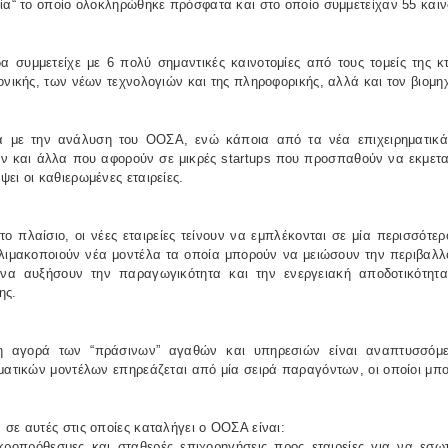
ία“ το οποίο ολοκληρώθηκε πρόσφατα και στο οποίο συμμετείχαν 55 και
α συμμετείχε με 6 πολύ σημαντικές καινοτομίες από τους τομείς της κ
ονικής, των νέων τεχνολογιών και της πληροφορικής, αλλά και τον βιομη
 με την ανάλυση του ΟΟΣΑ, ενώ κάποια από τα νέα επιχειρηματικά 
ν και άλλα που αφορούν σε μικρές startups που προσπαθούν να εκμεταλ
ει οι καθιερωμένες εταιρείες.
το πλαίσιο, οι νέες εταιρείες τείνουν να εμπλέκονται σε μία περισσότερ
κλιμακοποιούν νέα μοντέλα τα οποία μπορούν να μειώσουν την περιβαλλ
να αυξήσουν την παραγωγικότητα και την ενεργειακή αποδοτικότητα
ης.
η αγορά των “πράσινων” αγαθών και υπηρεσιών είναι αναπτυσσόμε
ματικών μοντέλων επηρεάζεται από μία σειρά παραγόντων, οι οποίοι μπο
σε αυτές στις οποίες καταλήγει ο ΟΟΣΑ είναι:
κροπρόθεσμες και σταθερές επιχορηγήσεις προς εταιρείες για να εσω