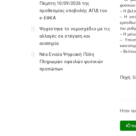
Πέμπτη 10/09/2026 της
φυσικών
προθεσμίας υποβολής ΑΠΔ του
– Η βελ
– Η από
e-ΕΦΚΑ
εμποδίων
Ψηφίστηκε το νομοσχέδιο με τις
του ρυθμ
– Η μείω
αλλαγές σε στέγαση και
– Υποστ
αναπηρία
καινοτομ
– Βελτίω
Νέα Ενιαία Ψηφιακή Πύλη
Πληρωμών οφειλών φυσικών
προσώπων
Πηγή: 
Ηταν αυ
Να